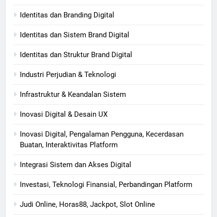
Identitas dan Branding Digital
Identitas dan Sistem Brand Digital
Identitas dan Struktur Brand Digital
Industri Perjudian & Teknologi
Infrastruktur & Keandalan Sistem
Inovasi Digital & Desain UX
Inovasi Digital, Pengalaman Pengguna, Kecerdasan
Buatan, Interaktivitas Platform
Integrasi Sistem dan Akses Digital
Investasi, Teknologi Finansial, Perbandingan Platform
Judi Online, Horas88, Jackpot, Slot Online