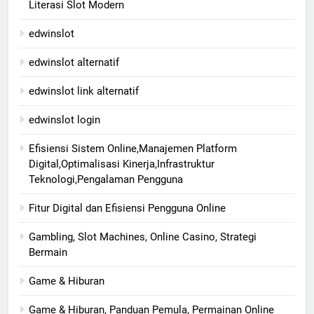
Literasi Slot Modern
edwinslot
edwinslot alternatif
edwinslot link alternatif
edwinslot login
Efisiensi Sistem Online,Manajemen Platform
Digital,Optimalisasi Kinerja,Infrastruktur
Teknologi,Pengalaman Pengguna
Fitur Digital dan Efisiensi Pengguna Online
Gambling, Slot Machines, Online Casino, Strategi
Bermain
Game & Hiburan
Game & Hiburan, Panduan Pemula, Permainan Online