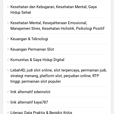
Kesehatan dan Kebugaran, Kesehatan Mental, Gaya
Hidup Sehat
Kesehatan Mental, Kesejahteraan Emosional,
Manajemen Stres, Kesehatan Holistik, Psikologi Positif
Keuangan & Teknologi
Keuangan Permainan Slot
Komunitas & Gaya Hidup Digital
Lebah4D, judi slot online, slot terpercaya, permainan judi,
strategi menang, platform slot, perjudian online, RTP
tinggi, permainan slot populer
link alternatif edwinslot
link alternatif kaya787
Literasi Data Praktis & Berpikir Kritis