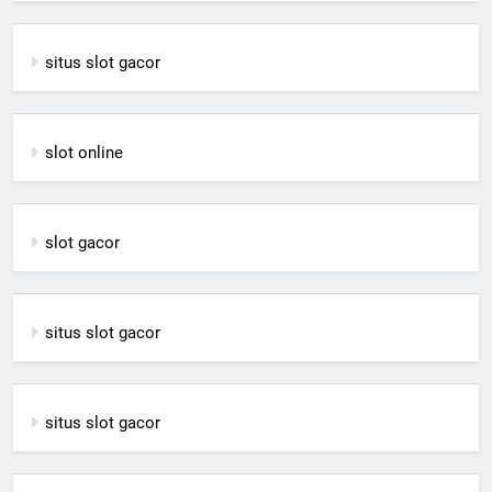
situs slot gacor
slot online
slot gacor
situs slot gacor
situs slot gacor