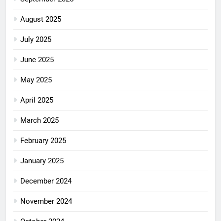
August 2025
July 2025
June 2025
May 2025
April 2025
March 2025
February 2025
January 2025
December 2024
November 2024