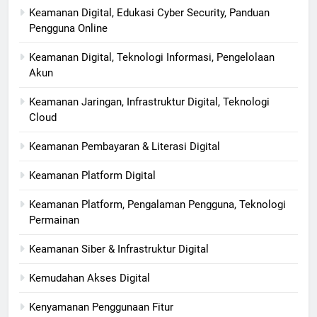
Keamanan Digital, Edukasi Cyber Security, Panduan
Pengguna Online
Keamanan Digital, Teknologi Informasi, Pengelolaan
Akun
Keamanan Jaringan, Infrastruktur Digital, Teknologi
Cloud
Keamanan Pembayaran & Literasi Digital
Keamanan Platform Digital
Keamanan Platform, Pengalaman Pengguna, Teknologi
Permainan
Keamanan Siber & Infrastruktur Digital
Kemudahan Akses Digital
Kenyamanan Penggunaan Fitur