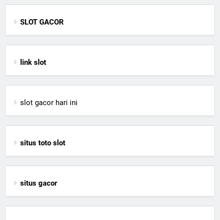
SLOT GACOR
link slot
slot gacor hari ini
situs toto slot
situs gacor