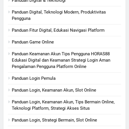
Panduan Digital & Teknologi
Panduan Digital, Teknologi Modern, Produktivitas
Pengguna
Panduan Fitur Digital, Edukasi Navigasi Platform
Panduan Game Online
Panduan Keamanan Akun Tips Pengguna HORAS88
Edukasi Digital dan Keamanan Strategi Login Aman
Pengalaman Pengguna Platform Online
Panduan Login Pemula
Panduan Login, Keamanan Akun, Slot Online
Panduan Login, Keamanan Akun, Tips Bermain Online,
Teknologi Platform, Strategi Akses Situs
Panduan Login, Strategi Bermain, Slot Online