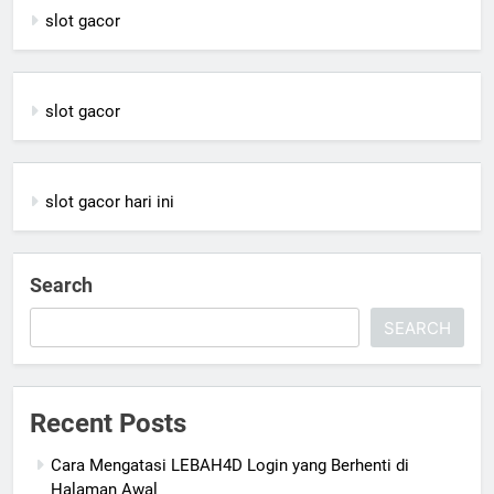
slot gacor
slot gacor
slot gacor hari ini
Search
SEARCH
Recent Posts
Cara Mengatasi LEBAH4D Login yang Berhenti di
Halaman Awal