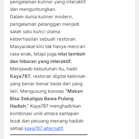
pengalaman kuliner yang interaktif
dan menguntungkan.
Dalam dunia kuliner modern,
pengalaman pelanggan menjadi
salah satu kunci utama
keberhasilan sebuah restoran.
Masyarakat kini tak hanya mencari
rasa enak, tetapi juga
nilai tambah
dan hiburan yang interaktif.
Menjawab kebutuhan itu, hadir
Kaya787
, restoran digital kekinian
yang benar-benar beda dari yang
lain. Mengusung konsep “
Makan
Bisa Sekaligus Bawa Pulang
Hadiah
,” Kaya787 menghadirkan
kombinasi unik antara santapan
lezat dan peluang menang hadiah
setiap
kaya787 alternatif
.