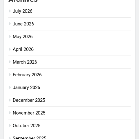
July 2026
June 2026
May 2026
April 2026
March 2026
February 2026
January 2026
December 2025
November 2025
October 2025
September 2025