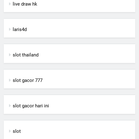
live draw hk
laris4d
slot thailand
slot gacor 777
slot gacor hari ini
slot