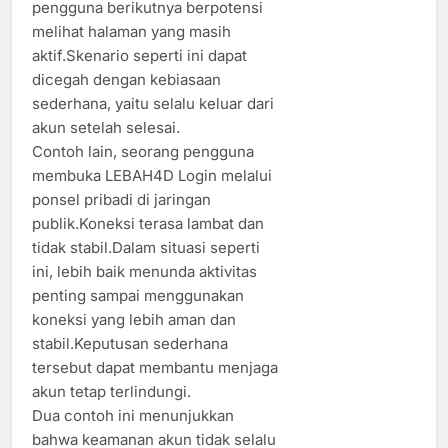
pengguna berikutnya berpotensi
melihat halaman yang masih
aktif.Skenario seperti ini dapat
dicegah dengan kebiasaan
sederhana, yaitu selalu keluar dari
akun setelah selesai.
Contoh lain, seorang pengguna
membuka LEBAH4D Login melalui
ponsel pribadi di jaringan
publik.Koneksi terasa lambat dan
tidak stabil.Dalam situasi seperti
ini, lebih baik menunda aktivitas
penting sampai menggunakan
koneksi yang lebih aman dan
stabil.Keputusan sederhana
tersebut dapat membantu menjaga
akun tetap terlindungi.
Dua contoh ini menunjukkan
bahwa keamanan akun tidak selalu