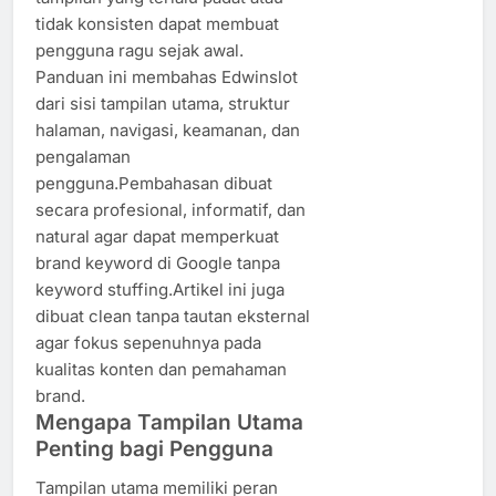
tidak konsisten dapat membuat
pengguna ragu sejak awal.
Panduan ini membahas Edwinslot
dari sisi tampilan utama, struktur
halaman, navigasi, keamanan, dan
pengalaman
pengguna.Pembahasan dibuat
secara profesional, informatif, dan
natural agar dapat memperkuat
brand keyword di Google tanpa
keyword stuffing.Artikel ini juga
dibuat clean tanpa tautan eksternal
agar fokus sepenuhnya pada
kualitas konten dan pemahaman
brand.
Mengapa Tampilan Utama
Penting bagi Pengguna
Tampilan utama memiliki peran