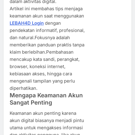
dalam aktivitas digital.
Artikel ini membahas tips menjaga
keamanan akun saat menggunakan
LEBAH4D Login
dengan
pendekatan informatif, profesional,
dan natural.Fokusnya adalah
memberikan panduan praktis tanpa
klaim berlebihan.Pembahasan
mencakup kata sandi, perangkat,
browser, koneksi internet,
kebiasaan akses, hingga cara
mengenali tampilan yang perlu
diperhatikan.
Mengapa Keamanan Akun
Sangat Penting
Keamanan akun penting karena
akun digital biasanya menjadi pintu
utama untuk mengakses informasi
dan aktivitas pengguna.Jika akun