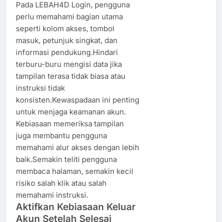
Pada LEBAH4D Login, pengguna
perlu memahami bagian utama
seperti kolom akses, tombol
masuk, petunjuk singkat, dan
informasi pendukung.Hindari
terburu-buru mengisi data jika
tampilan terasa tidak biasa atau
instruksi tidak
konsisten.Kewaspadaan ini penting
untuk menjaga keamanan akun.
Kebiasaan memeriksa tampilan
juga membantu pengguna
memahami alur akses dengan lebih
baik.Semakin teliti pengguna
membaca halaman, semakin kecil
risiko salah klik atau salah
memahami instruksi.
Aktifkan Kebiasaan Keluar
Akun Setelah Selesai