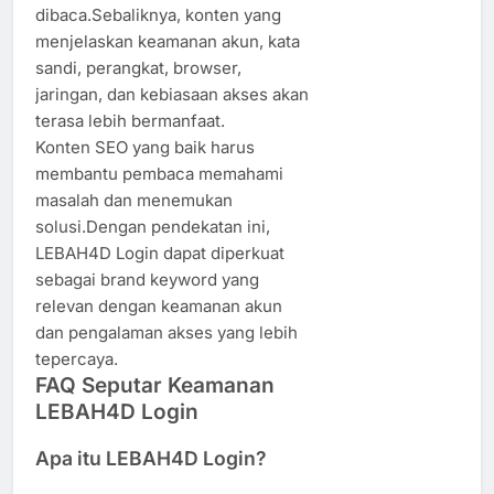
dibaca.Sebaliknya, konten yang
menjelaskan keamanan akun, kata
sandi, perangkat, browser,
jaringan, dan kebiasaan akses akan
terasa lebih bermanfaat.
Konten SEO yang baik harus
membantu pembaca memahami
masalah dan menemukan
solusi.Dengan pendekatan ini,
LEBAH4D Login dapat diperkuat
sebagai brand keyword yang
relevan dengan keamanan akun
dan pengalaman akses yang lebih
tepercaya.
FAQ Seputar Keamanan
LEBAH4D Login
Apa itu LEBAH4D Login?