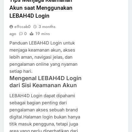
Akun saat Menggunakan
LEBAH4D Login
e9ccab0
3 months
ago
0
19 mins
Panduan LEBAH4D Login untuk
menjaga keamanan akun, akses
lebih aman, navigasi jelas, dan
pengalaman online yang nyaman
setiap hari.
Mengenal LEBAH4D Login
dari Sisi Keamanan Akun
LEBAH4D Login dapat dipahami
sebagai bagian penting dari
pengalaman akses sebuah brand
digital.Halaman login bukan hanya
titik masuk pengguna, tetapi juga
area yang perlu diperhatikan dari