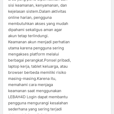
sisi keamanan, kenyamanan, dan
kejelasan sistem.Dalam aktivitas
online harian, pengguna
membutuhkan akses yang mudah
dipahami sekaligus aman agar
akun tetap terlindungi.
Keamanan akun menjadi perhatian
utama karena pengguna sering
mengakses platform melalui
berbagai perangkat.Ponsel pribadi,
laptop kerja, tablet keluarga, atau
browser berbeda memiliki risiko
masing-masing.Karena itu,
memahami cara menjaga
keamanan saat menggunakan
LEBAH4D Login dapat membantu
pengguna mengurangi kesalahan
sederhana yang sering terjadi