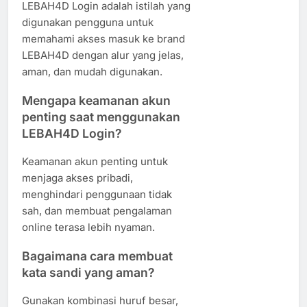
LEBAH4D Login adalah istilah yang
digunakan pengguna untuk
memahami akses masuk ke brand
LEBAH4D dengan alur yang jelas,
aman, dan mudah digunakan.
Mengapa keamanan akun
penting saat menggunakan
LEBAH4D Login?
Keamanan akun penting untuk
menjaga akses pribadi,
menghindari penggunaan tidak
sah, dan membuat pengalaman
online terasa lebih nyaman.
Bagaimana cara membuat
kata sandi yang aman?
Gunakan kombinasi huruf besar,