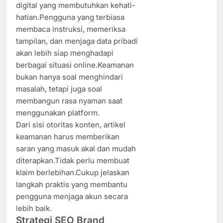
digital yang membutuhkan kehati-
hatian.Pengguna yang terbiasa
membaca instruksi, memeriksa
tampilan, dan menjaga data pribadi
akan lebih siap menghadapi
berbagai situasi online.Keamanan
bukan hanya soal menghindari
masalah, tetapi juga soal
membangun rasa nyaman saat
menggunakan platform.
Dari sisi otoritas konten, artikel
keamanan harus memberikan
saran yang masuk akal dan mudah
diterapkan.Tidak perlu membuat
klaim berlebihan.Cukup jelaskan
langkah praktis yang membantu
pengguna menjaga akun secara
lebih baik.
Strategi SEO Brand