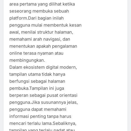
area pertama yang dilihat ketika
seseorang membuka sebuah
platform.Dari bagian inilah
pengguna mulai membentuk kesan
awal, menilai struktur halaman,
memahami arah navigasi, dan
menentukan apakah pengalaman
online terasa nyaman atau
membingungkan.
Dalam ekosistem digital modern,
tampilan utama tidak hanya
berfungsi sebagai halaman
pembuka.Tampilan ini juga
berperan sebagai pusat orientasi
pengguna.Jika susunannya jelas,
pengguna dapat memahami
informasi penting tanpa harus
mencari terlalu lama.Sebaliknya,
tampilan yang terlalu padat atau