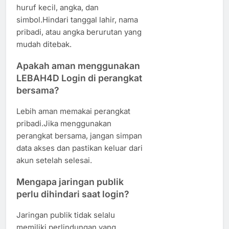
huruf kecil, angka, dan
simbol.Hindari tanggal lahir, nama
pribadi, atau angka berurutan yang
mudah ditebak.
Apakah aman menggunakan
LEBAH4D Login di perangkat
bersama?
Lebih aman memakai perangkat
pribadi.Jika menggunakan
perangkat bersama, jangan simpan
data akses dan pastikan keluar dari
akun setelah selesai.
Mengapa jaringan publik
perlu dihindari saat login?
Jaringan publik tidak selalu
memiliki perlindungan yang