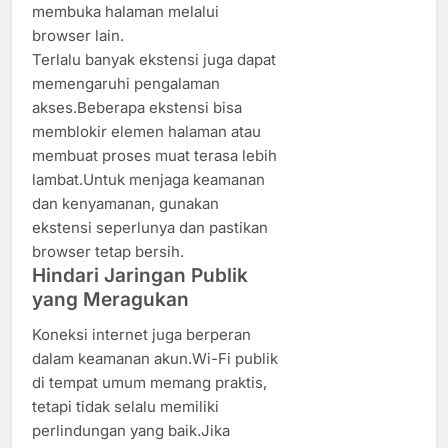
membuka halaman melalui
browser lain.
Terlalu banyak ekstensi juga dapat
memengaruhi pengalaman
akses.Beberapa ekstensi bisa
memblokir elemen halaman atau
membuat proses muat terasa lebih
lambat.Untuk menjaga keamanan
dan kenyamanan, gunakan
ekstensi seperlunya dan pastikan
browser tetap bersih.
Hindari Jaringan Publik
yang Meragukan
Koneksi internet juga berperan
dalam keamanan akun.Wi-Fi publik
di tempat umum memang praktis,
tetapi tidak selalu memiliki
perlindungan yang baik.Jika