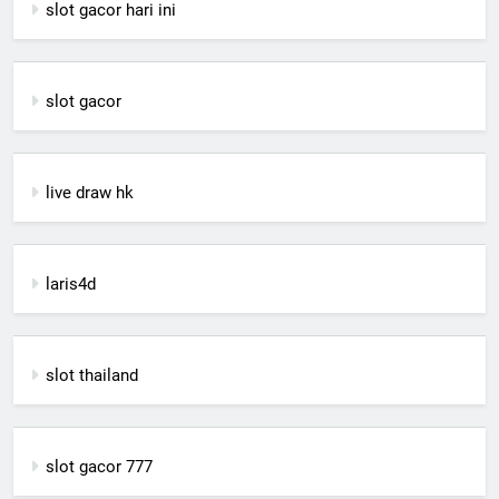
slot gacor hari ini
slot gacor
live draw hk
laris4d
slot thailand
slot gacor 777