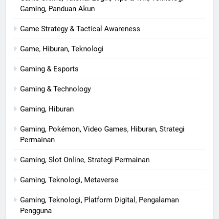
Gaming, Panduan Akun
Game Strategy & Tactical Awareness
Game, Hiburan, Teknologi
Gaming & Esports
Gaming & Technology
Gaming, Hiburan
Gaming, Pokémon, Video Games, Hiburan, Strategi
Permainan
Gaming, Slot Online, Strategi Permainan
Gaming, Teknologi, Metaverse
Gaming, Teknologi, Platform Digital, Pengalaman
Pengguna