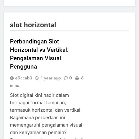
slot horizontal
Perbandingan Slot
Horizontal vs Vertikal:
Pengalaman Visual
Pengguna
e9ccab0
1 year ago
0
6
mins
Slot digital kini hadir dalam
berbagai format tampilan,
termasuk horizontal dan vertikal.
Bagaimana perbedaan ini
memengaruhi pengalaman visual
dan kenyamanan pemain?