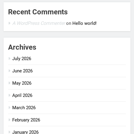
Recent Comments
A WordPress Commenter
on
Hello world!
Archives
July 2026
June 2026
May 2026
April 2026
March 2026
February 2026
January 2026