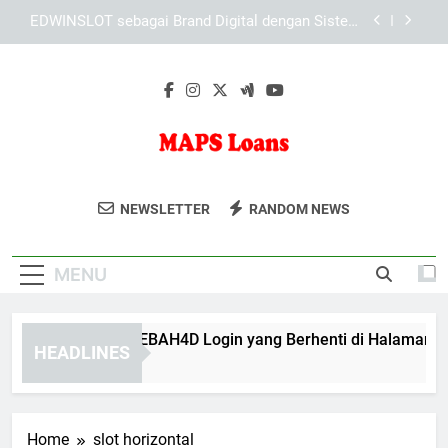
Skip
LEBAH4D sebagai Brand Digital dengan Sistem
to
yang Terstruktur dan Konsisten
content
KAYA787 sebagai Brand Digital dengan Sistem
yang Terstruktur dan Mudah Dipahami
Cara Mengatasi LEBAH4D Login yang Berhenti di
Halaman Awal
EDWINSLOT sebagai Brand Digital dengan Sistem
yang Terstruktur
MAPS Loans
MAPS Loans Menyediakan Layanan
LEBAH4D sebagai Brand Digital dengan Sistem
NEWSLETTER
RANDOM NEWS
yang Terstruktur dan Konsisten
Pinjaman Cepat Dengan Proses Mudah
KAYA787 sebagai Brand Digital dengan Sistem
Dan Bunga Rendah.
yang Terstruktur dan Mudah Dipahami
MENU
ra Mengatasi LEBAH4D Login yang Berhenti di Halaman Awal
HEADLINES
Weeks Ago
Home
slot horizontal