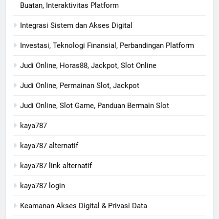
Buatan, Interaktivitas Platform
Integrasi Sistem dan Akses Digital
Investasi, Teknologi Finansial, Perbandingan Platform
Judi Online, Horas88, Jackpot, Slot Online
Judi Online, Permainan Slot, Jackpot
Judi Online, Slot Game, Panduan Bermain Slot
kaya787
kaya787 alternatif
kaya787 link alternatif
kaya787 login
Keamanan Akses Digital & Privasi Data