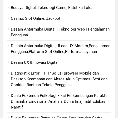
Budaya Digital, Teknologi Game, Estetika Lokal
Casino, Slot Online, Jackpot
Desain Antarmuka Digital | Teknologi Web | Pengalaman
Pengguna
Desain Antarmuka Digital,UI dan UX Modern,Pengalaman
Pengguna,Platform Slot Online,Performa Layanan
Desain UX & Inovasi Digital
Diagnostik Error HTTP Solusi Browser Mobile dan
Desktop Keamanan dan Akses Akun Optimasi Sesi dan
Cookies Bantuan Teknis Pengguna
Dunia Pokémon Psikologi Fiksi Perkembangan Karakter
Dinamika Emosional Analisis Dunia Imajinatif Edukasi
Naratif