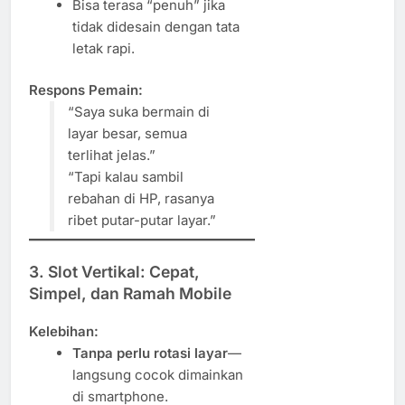
Bisa terasa “penuh” jika
tidak didesain dengan tata
letak rapi.
Respons Pemain:
“Saya suka bermain di
layar besar, semua
terlihat jelas.”
“Tapi kalau sambil
rebahan di HP, rasanya
ribet putar-putar layar.”
3. Slot Vertikal: Cepat,
Simpel, dan Ramah Mobile
Kelebihan:
Tanpa perlu rotasi layar
—
langsung cocok dimainkan
di smartphone.