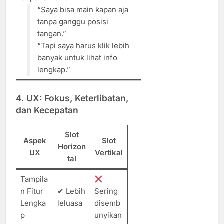
“Saya bisa main kapan aja
tanpa ganggu posisi
tangan.”
“Tapi saya harus klik lebih
banyak untuk lihat info
lengkap.”
4. UX: Fokus, Keterlibatan,
dan Kecepatan
Slot
Aspek
Slot
Horizon
UX
Vertikal
tal
Tampila
n Fitur
✔ Lebih
Sering
Lengka
leluasa
disemb
p
unyikan