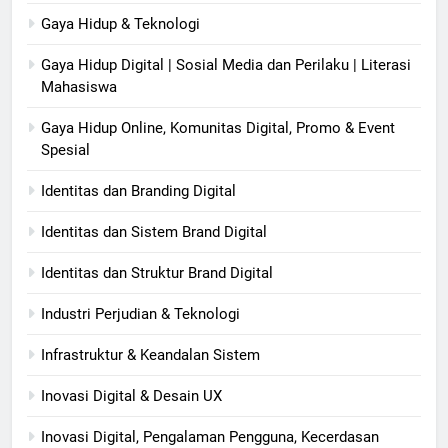
Gaya Hidup & Teknologi
Gaya Hidup Digital | Sosial Media dan Perilaku | Literasi
Mahasiswa
Gaya Hidup Online, Komunitas Digital, Promo & Event
Spesial
Identitas dan Branding Digital
Identitas dan Sistem Brand Digital
Identitas dan Struktur Brand Digital
Industri Perjudian & Teknologi
Infrastruktur & Keandalan Sistem
Inovasi Digital & Desain UX
Inovasi Digital, Pengalaman Pengguna, Kecerdasan