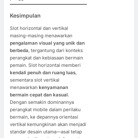
Kesimpulan
Slot horizontal dan vertikal
masing-masing menawarkan
pengalaman visual yang unik dan
berbeda
, tergantung dari konteks
perangkat dan kebiasaan bermain
pemain. Slot horizontal memberi
kendali penuh dan ruang luas
,
sementara slot vertikal
menawarkan
kenyamanan
bermain cepat dan kasual
.
Dengan semakin dominannya
perangkat mobile dalam perilaku
bermain, ke depannya orientasi
vertikal kemungkinan akan menjadi
standar desain utama—asal tetap