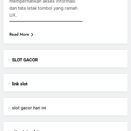
memperhatikan akses informasi
dan tata letak tombol yang ramah
UX.
Read More
SLOT GACOR
link slot
slot gacor hari ini