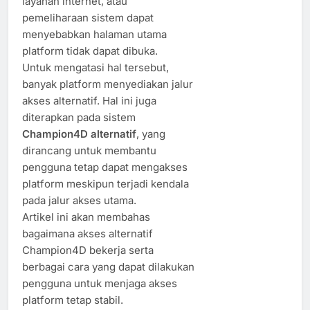
layanan internet, atau
pemeliharaan sistem dapat
menyebabkan halaman utama
platform tidak dapat dibuka.
Untuk mengatasi hal tersebut,
banyak platform menyediakan jalur
akses alternatif. Hal ini juga
diterapkan pada sistem
Champion4D alternatif
, yang
dirancang untuk membantu
pengguna tetap dapat mengakses
platform meskipun terjadi kendala
pada jalur akses utama.
Artikel ini akan membahas
bagaimana akses alternatif
Champion4D bekerja serta
berbagai cara yang dapat dilakukan
pengguna untuk menjaga akses
platform tetap stabil.