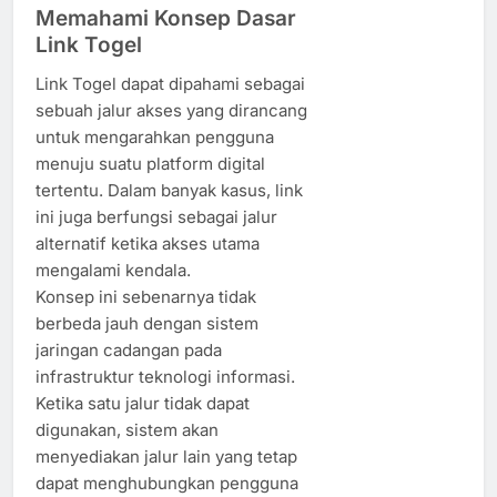
Memahami Konsep Dasar
Link Togel
Link Togel dapat dipahami sebagai
sebuah jalur akses yang dirancang
untuk mengarahkan pengguna
menuju suatu platform digital
tertentu. Dalam banyak kasus, link
ini juga berfungsi sebagai jalur
alternatif ketika akses utama
mengalami kendala.
Konsep ini sebenarnya tidak
berbeda jauh dengan sistem
jaringan cadangan pada
infrastruktur teknologi informasi.
Ketika satu jalur tidak dapat
digunakan, sistem akan
menyediakan jalur lain yang tetap
dapat menghubungkan pengguna