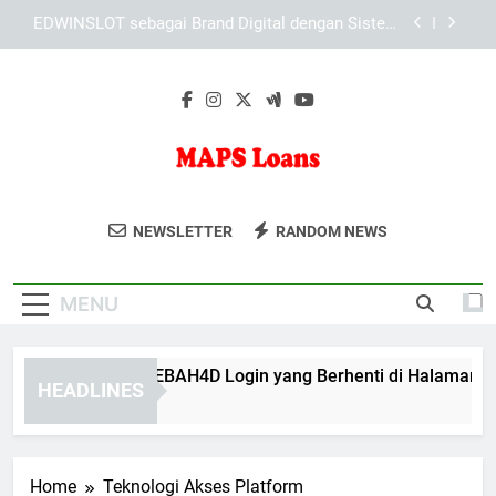
Skip
LEBAH4D sebagai Brand Digital dengan Sistem
to
yang Terstruktur dan Konsisten
content
KAYA787 sebagai Brand Digital dengan Sistem
yang Terstruktur dan Mudah Dipahami
Cara Mengatasi LEBAH4D Login yang Berhenti di
Halaman Awal
EDWINSLOT sebagai Brand Digital dengan Sistem
yang Terstruktur
MAPS Loans
MAPS Loans Menyediakan Layanan
LEBAH4D sebagai Brand Digital dengan Sistem
NEWSLETTER
RANDOM NEWS
yang Terstruktur dan Konsisten
Pinjaman Cepat Dengan Proses Mudah
KAYA787 sebagai Brand Digital dengan Sistem
Dan Bunga Rendah.
yang Terstruktur dan Mudah Dipahami
MENU
ra Mengatasi LEBAH4D Login yang Berhenti di Halaman Awal
HEADLINES
Weeks Ago
Home
Teknologi Akses Platform