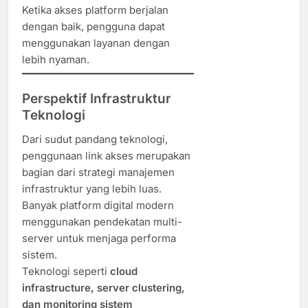
Ketika akses platform berjalan
dengan baik, pengguna dapat
menggunakan layanan dengan
lebih nyaman.
Perspektif Infrastruktur
Teknologi
Dari sudut pandang teknologi,
penggunaan link akses merupakan
bagian dari strategi manajemen
infrastruktur yang lebih luas.
Banyak platform digital modern
menggunakan pendekatan multi-
server untuk menjaga performa
sistem.
Teknologi seperti
cloud
infrastructure, server clustering,
dan monitoring sistem