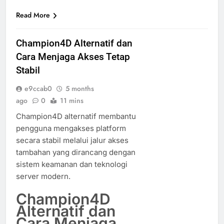
Read More
Champion4D Alternatif dan
Cara Menjaga Akses Tetap
Stabil
e9ccab0
5 months
ago
0
11 mins
Champion4D alternatif membantu
pengguna mengakses platform
secara stabil melalui jalur akses
tambahan yang dirancang dengan
sistem keamanan dan teknologi
server modern.
Champion4D
Alternatif dan
Cara Menjaga