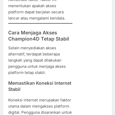
menentukan apakah akses
platform dapat berjalan secara
lancar atau mengalami kendala.
Cara Menjaga Akses
Champion4D Tetap Stabil
Selain menyediakan akses
alternatif, terdapat beberapa
langkah yang dapat dilakukan
pengguna untuk menjaga akses
platform tetap stabil.
Memastikan Koneksi Internet
Stabil
Koneksi internet merupakan faktor
utama dalam mengakses platform
digital. Pengguna disarankan untuk