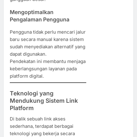
Mengoptimalkan
Pengalaman Pengguna
Pengguna tidak perlu mencari jalur
baru secara manual karena sistem
sudah menyediakan alternatif yang
dapat digunakan.
Pendekatan ini membantu menjaga
keberlangsungan layanan pada
platform digital.
Teknologi yang
Mendukung Sistem Link
Platform
Di balik sebuah link akses
sederhana, terdapat berbagai
teknologi yang bekerja secara