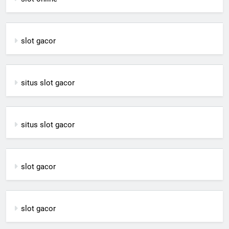
slot gacor
situs slot gacor
situs slot gacor
slot gacor
slot gacor