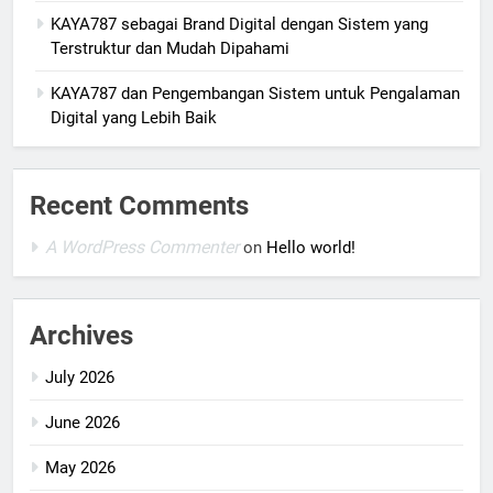
KAYA787 sebagai Brand Digital dengan Sistem yang
Terstruktur dan Mudah Dipahami
KAYA787 dan Pengembangan Sistem untuk Pengalaman
Digital yang Lebih Baik
Recent Comments
A WordPress Commenter
on
Hello world!
Archives
July 2026
June 2026
May 2026