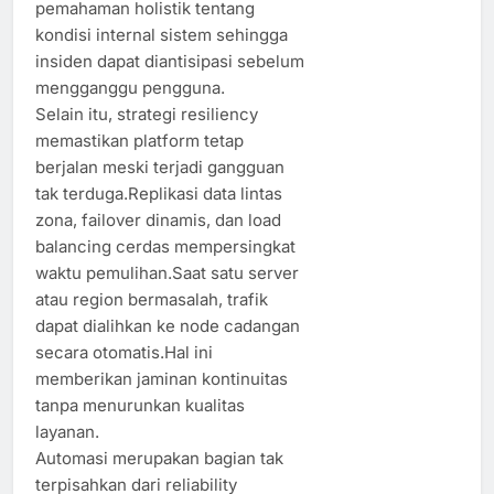
pemahaman holistik tentang
kondisi internal sistem sehingga
insiden dapat diantisipasi sebelum
mengganggu pengguna.
Selain itu, strategi resiliency
memastikan platform tetap
berjalan meski terjadi gangguan
tak terduga.Replikasi data lintas
zona, failover dinamis, dan load
balancing cerdas mempersingkat
waktu pemulihan.Saat satu server
atau region bermasalah, trafik
dapat dialihkan ke node cadangan
secara otomatis.Hal ini
memberikan jaminan kontinuitas
tanpa menurunkan kualitas
layanan.
Automasi merupakan bagian tak
terpisahkan dari reliability