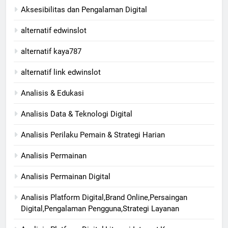
Aksesibilitas dan Pengalaman Digital
alternatif edwinslot
alternatif kaya787
alternatif link edwinslot
Analisis & Edukasi
Analisis Data & Teknologi Digital
Analisis Perilaku Pemain & Strategi Harian
Analisis Permainan
Analisis Permainan Digital
Analisis Platform Digital,Brand Online,Persaingan
Digital,Pengalaman Pengguna,Strategi Layanan