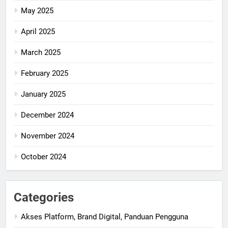
May 2025
April 2025
March 2025
February 2025
January 2025
December 2024
November 2024
October 2024
Categories
Akses Platform, Brand Digital, Panduan Pengguna