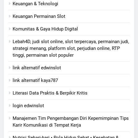
Keuangan & Teknologi
Keuangan Permainan Slot
Komunitas & Gaya Hidup Digital
Lebah4D, judi slot online, slot terpercaya, permainan judi,
strategi menang, platform slot, perjudian online, RTP
tinggi, permainan slot populer
link alternatif edwinslot
link alternatif kaya787
Literasi Data Praktis & Berpikir Kritis
login edwinslot
Manajemen Tim Pengembangan Diri Kepemimpinan Tips
Karir Komunikasi di Tempat Kerja
Nutrisi Sehari-hari • Pola Hidup Sehat • Kesehatan &