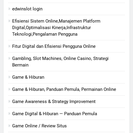
edwinslot login
Efisiensi Sistem Online,Manajemen Platform
Digital,Optimalisasi Kinerja,Infrastruktur
Teknologi,Pengalaman Pengguna
Fitur Digital dan Efisiensi Pengguna Online
Gambling, Slot Machines, Online Casino, Strategi
Bermain
Game & Hiburan
Game & Hiburan, Panduan Pemula, Permainan Online
Game Awareness & Strategy Improvement
Game Digital & Hiburan — Panduan Pemula
Game Online / Review Situs