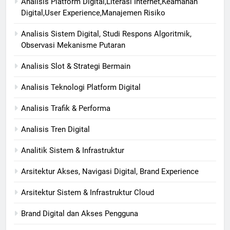
Analisis Platform Digital,Literasi Internet,Keamanan
Digital,User Experience,Manajemen Risiko
Analisis Sistem Digital, Studi Respons Algoritmik,
Observasi Mekanisme Putaran
Analisis Slot & Strategi Bermain
Analisis Teknologi Platform Digital
Analisis Trafik & Performa
Analisis Tren Digital
Analitik Sistem & Infrastruktur
Arsitektur Akses, Navigasi Digital, Brand Experience
Arsitektur Sistem & Infrastruktur Cloud
Brand Digital dan Akses Pengguna