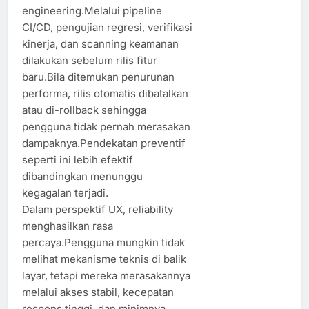
engineering.Melalui pipeline
CI/CD, pengujian regresi, verifikasi
kinerja, dan scanning keamanan
dilakukan sebelum rilis fitur
baru.Bila ditemukan penurunan
performa, rilis otomatis dibatalkan
atau di-rollback sehingga
pengguna tidak pernah merasakan
dampaknya.Pendekatan preventif
seperti ini lebih efektif
dibandingkan menunggu
kegagalan terjadi.
Dalam perspektif UX, reliability
menghasilkan rasa
percaya.Pengguna mungkin tidak
melihat mekanisme teknis di balik
layar, tetapi mereka merasakannya
melalui akses stabil, kecepatan
respons tinggi, dan minimnya