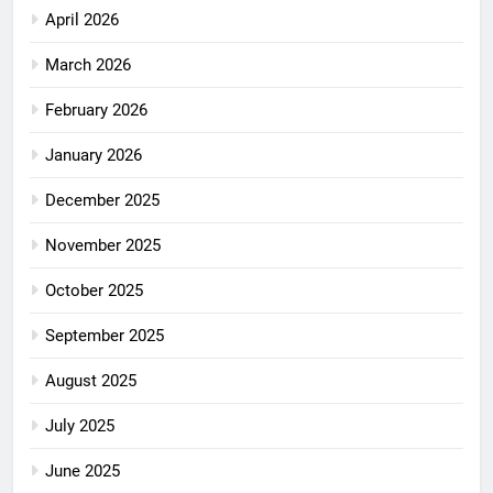
April 2026
March 2026
February 2026
January 2026
December 2025
November 2025
October 2025
September 2025
August 2025
July 2025
June 2025