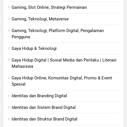
Gaming, Slot Online, Strategi Permainan
Gaming, Teknologi, Metaverse
Gaming, Teknologi, Platform Digital, Pengalaman
Pengguna
Gaya Hidup & Teknologi
Gaya Hidup Digital | Sosial Media dan Perilaku | Literasi
Mahasiswa
Gaya Hidup Online, Komunitas Digital, Promo & Event
Spesial
Identitas dan Branding Digital
Identitas dan Sistem Brand Digital
Identitas dan Struktur Brand Digital