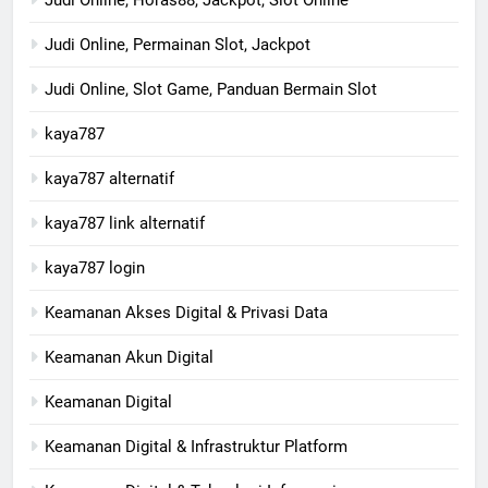
Judi Online, Permainan Slot, Jackpot
Judi Online, Slot Game, Panduan Bermain Slot
kaya787
kaya787 alternatif
kaya787 link alternatif
kaya787 login
Keamanan Akses Digital & Privasi Data
Keamanan Akun Digital
Keamanan Digital
Keamanan Digital & Infrastruktur Platform