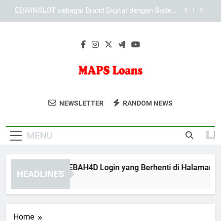
Skip
LEBAH4D sebagai Brand Digital dengan Sistem
to
yang Terstruktur dan Konsisten
content
KAYA787 sebagai Brand Digital dengan Sistem
yang Terstruktur dan Mudah Dipahami
Cara Mengatasi LEBAH4D Login yang Berhenti di
Halaman Awal
EDWINSLOT sebagai Brand Digital dengan Sistem
yang Terstruktur
MAPS Loans
MAPS Loans Menyediakan Layanan
LEBAH4D sebagai Brand Digital dengan Sistem
NEWSLETTER
RANDOM NEWS
yang Terstruktur dan Konsisten
Pinjaman Cepat Dengan Proses Mudah
KAYA787 sebagai Brand Digital dengan Sistem
Dan Bunga Rendah.
yang Terstruktur dan Mudah Dipahami
MENU
ara Mengatasi LEBAH4D Login yang Berhenti di Halaman Awa
HEADLINES
 Week Ago
Home