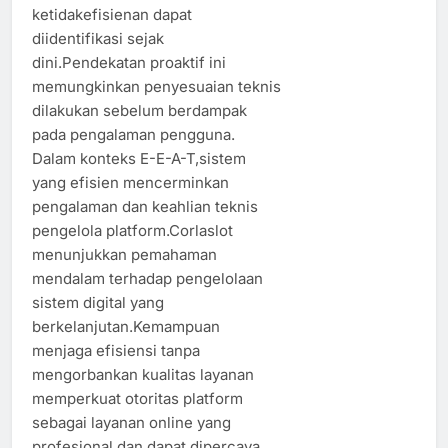
ketidakefisienan dapat
diidentifikasi sejak
dini.Pendekatan proaktif ini
memungkinkan penyesuaian teknis
dilakukan sebelum berdampak
pada pengalaman pengguna.
Dalam konteks E-E-A-T,sistem
yang efisien mencerminkan
pengalaman dan keahlian teknis
pengelola platform.Corlaslot
menunjukkan pemahaman
mendalam terhadap pengelolaan
sistem digital yang
berkelanjutan.Kemampuan
menjaga efisiensi tanpa
mengorbankan kualitas layanan
memperkuat otoritas platform
sebagai layanan online yang
profesional dan dapat dipercaya.