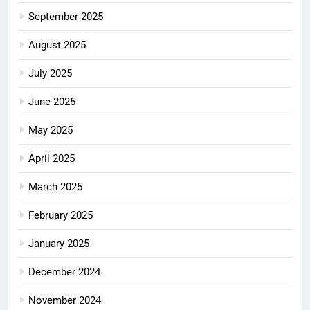
September 2025
August 2025
July 2025
June 2025
May 2025
April 2025
March 2025
February 2025
January 2025
December 2024
November 2024