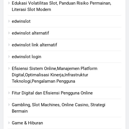
Edukasi Volatilitas Slot, Panduan Risiko Permainan,
Literasi Slot Modern
edwinslot
edwinslot alternatif
edwinslot link alternatif
edwinslot login
Efisiensi Sistem Online,Manajemen Platform
Digital,Optimalisasi Kinerja,Infrastruktur
Teknologi,Pengalaman Pengguna
Fitur Digital dan Efisiensi Pengguna Online
Gambling, Slot Machines, Online Casino, Strategi
Bermain
Game & Hiburan