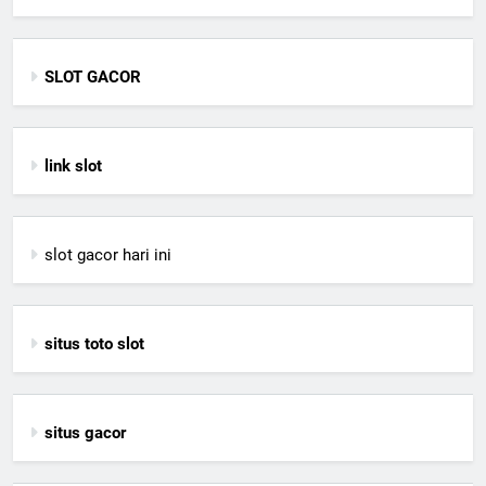
SLOT GACOR
link slot
slot gacor hari ini
situs toto slot
situs gacor