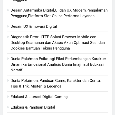
Desain Antarmuka Digital,UI dan UX Modern,Pengalaman
Pengguna,Platform Slot Online,Performa Layanan
Desain UX & Inovasi Digital
Diagnostik Error HTTP Solusi Browser Mobile dan
Desktop Keamanan dan Akses Akun Optimasi Sesi dan
Cookies Bantuan Teknis Pengguna
Dunia Pokémon Psikologi Fiksi Perkembangan Karakter
Dinamika Emosional Analisis Dunia Imajinatif Edukasi
Naratif
Dunia Pokémon, Panduan Game, Karakter dan Cerita,
Tips & Trik, Misteri & Legenda
Edukasi & Literasi Digital Gaming
Edukasi & Panduan Digital