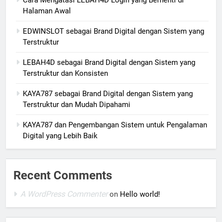
Halaman Awal
EDWINSLOT sebagai Brand Digital dengan Sistem yang
Terstruktur
LEBAH4D sebagai Brand Digital dengan Sistem yang
Terstruktur dan Konsisten
KAYA787 sebagai Brand Digital dengan Sistem yang
Terstruktur dan Mudah Dipahami
KAYA787 dan Pengembangan Sistem untuk Pengalaman
Digital yang Lebih Baik
Recent Comments
A WordPress Commenter
on
Hello world!