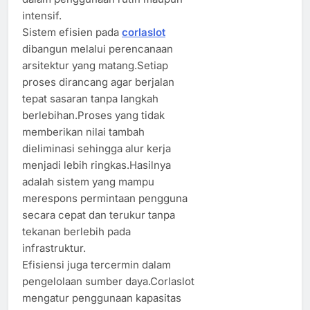
intensif.
Sistem efisien pada
corlaslot
dibangun melalui perencanaan
arsitektur yang matang.Setiap
proses dirancang agar berjalan
tepat sasaran tanpa langkah
berlebihan.Proses yang tidak
memberikan nilai tambah
dieliminasi sehingga alur kerja
menjadi lebih ringkas.Hasilnya
adalah sistem yang mampu
merespons permintaan pengguna
secara cepat dan terukur tanpa
tekanan berlebih pada
infrastruktur.
Efisiensi juga tercermin dalam
pengelolaan sumber daya.Corlaslot
mengatur penggunaan kapasitas