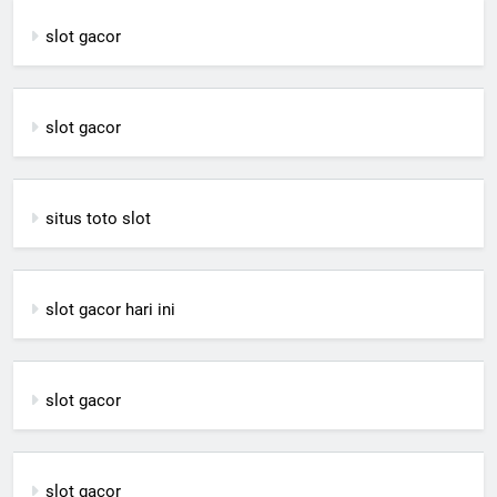
slot gacor
slot gacor
situs toto slot
slot gacor hari ini
slot gacor
slot gacor