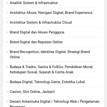
Analitik Sistem & Infrastruktur
Arsitektur Akses, Navigasi Digital, Brand Experience
Arsitektur Sistem & Infrastruktur Cloud
Brand Digital dan Akses Pengguna
Brand Digital dan Reputasi Online
Brand Recognition, Identitas Digital, Strategi Brand
Online
Budaya & Tradisi, Sastra & Folklor, Pendidikan Moral,
Kehidupan Sosial, Sejarah & Cerita Anak
Budaya Digital, Teknologi Game, Estetika Lokal
Casino, Slot Online, Jackpot
Desain Antarmuka Digital | Teknologi Web | Pengalaman
Pengguna