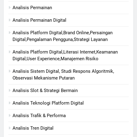
Analisis Permainan
Analisis Permainan Digital
Analisis Platform Digital,Brand Online,Persaingan
Digital,Pengalaman Pengguna,Strategi Layanan
Analisis Platform Digital,Literasi Internet,Keamanan
Digital,User Experience,Manajemen Risiko
Analisis Sistem Digital, Studi Respons Algoritmik,
Observasi Mekanisme Putaran
Analisis Slot & Strategi Bermain
Analisis Teknologi Platform Digital
Analisis Trafik & Performa
Analisis Tren Digital