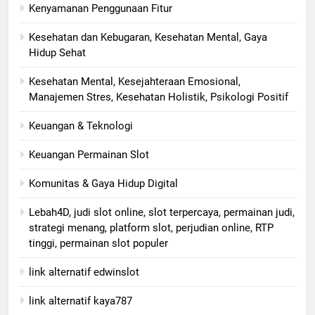
Kenyamanan Penggunaan Fitur
Kesehatan dan Kebugaran, Kesehatan Mental, Gaya
Hidup Sehat
Kesehatan Mental, Kesejahteraan Emosional,
Manajemen Stres, Kesehatan Holistik, Psikologi Positif
Keuangan & Teknologi
Keuangan Permainan Slot
Komunitas & Gaya Hidup Digital
Lebah4D, judi slot online, slot terpercaya, permainan judi,
strategi menang, platform slot, perjudian online, RTP
tinggi, permainan slot populer
link alternatif edwinslot
link alternatif kaya787