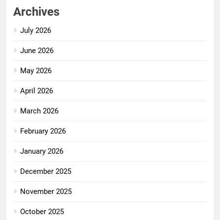
Archives
July 2026
June 2026
May 2026
April 2026
March 2026
February 2026
January 2026
December 2025
November 2025
October 2025