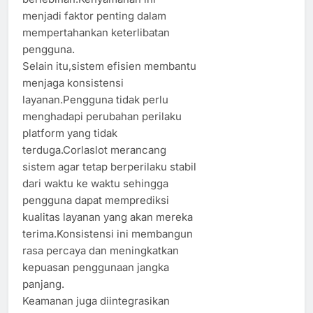
menjadi faktor penting dalam
mempertahankan keterlibatan
pengguna.
Selain itu,sistem efisien membantu
menjaga konsistensi
layanan.Pengguna tidak perlu
menghadapi perubahan perilaku
platform yang tidak
terduga.Corlaslot merancang
sistem agar tetap berperilaku stabil
dari waktu ke waktu sehingga
pengguna dapat memprediksi
kualitas layanan yang akan mereka
terima.Konsistensi ini membangun
rasa percaya dan meningkatkan
kepuasan penggunaan jangka
panjang.
Keamanan juga diintegrasikan