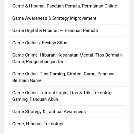
Game & Hiburan, Panduan Pemula, Permainan Online
Game Awareness & Strategy Improvement
Game Digital & Hiburan — Panduan Pemula
Game Online / Review Situs
Game Online, Hiburan, Kesehatan Mental, Tips Bermain
Game, Pengembangan Diri
Game Online, Tips Gaming, Strategi Game, Panduan
Bermain Game
Game Online, Tutorial Login, Tips & Trik, Teknologi
Gaming, Panduan Akun
Game Strategy & Tactical Awareness
Game, Hiburan, Teknologi