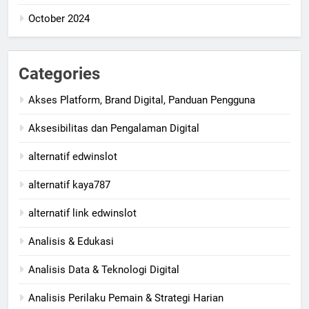
October 2024
Categories
Akses Platform, Brand Digital, Panduan Pengguna
Aksesibilitas dan Pengalaman Digital
alternatif edwinslot
alternatif kaya787
alternatif link edwinslot
Analisis & Edukasi
Analisis Data & Teknologi Digital
Analisis Perilaku Pemain & Strategi Harian