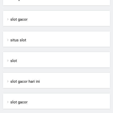
slot gacor
situs slot
slot
slot gacor hari ini
slot gacor