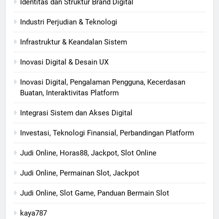
Identitas dan Struktur Brand Digital
Industri Perjudian & Teknologi
Infrastruktur & Keandalan Sistem
Inovasi Digital & Desain UX
Inovasi Digital, Pengalaman Pengguna, Kecerdasan
Buatan, Interaktivitas Platform
Integrasi Sistem dan Akses Digital
Investasi, Teknologi Finansial, Perbandingan Platform
Judi Online, Horas88, Jackpot, Slot Online
Judi Online, Permainan Slot, Jackpot
Judi Online, Slot Game, Panduan Bermain Slot
kaya787