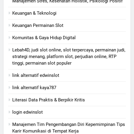
Manajemen Stres, Kesehatan Holistik, Psikologi Positif
Keuangan & Teknologi
Keuangan Permainan Slot
Komunitas & Gaya Hidup Digital
Lebah4D, judi slot online, slot terpercaya, permainan judi,
strategi menang, platform slot, perjudian online, RTP
tinggi, permainan slot populer
link alternatif edwinslot
link alternatif kaya787
Literasi Data Praktis & Berpikir Kritis
login edwinslot
Manajemen Tim Pengembangan Diri Kepemimpinan Tips
Karir Komunikasi di Tempat Kerja