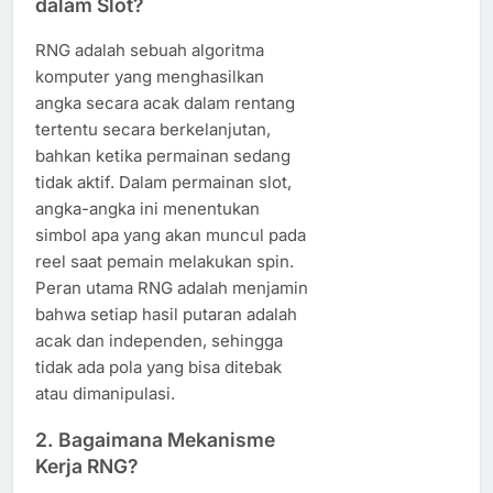
dalam Slot?
RNG adalah sebuah algoritma
komputer yang menghasilkan
angka secara acak dalam rentang
tertentu secara berkelanjutan,
bahkan ketika permainan sedang
tidak aktif. Dalam permainan slot,
angka-angka ini menentukan
simbol apa yang akan muncul pada
reel saat pemain melakukan spin.
Peran utama RNG adalah menjamin
bahwa setiap hasil putaran adalah
acak dan independen, sehingga
tidak ada pola yang bisa ditebak
atau dimanipulasi.
2. Bagaimana Mekanisme
Kerja RNG?