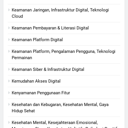
Keamanan Jaringan, Infrastruktur Digital, Teknologi
Cloud
Keamanan Pembayaran & Literasi Digital
Keamanan Platform Digital
Keamanan Platform, Pengalaman Pengguna, Teknologi
Permainan
Keamanan Siber & Infrastruktur Digital
Kemudahan Akses Digital
Kenyamanan Penggunaan Fitur
Kesehatan dan Kebugaran, Kesehatan Mental, Gaya
Hidup Sehat
Kesehatan Mental, Kesejahteraan Emosional,