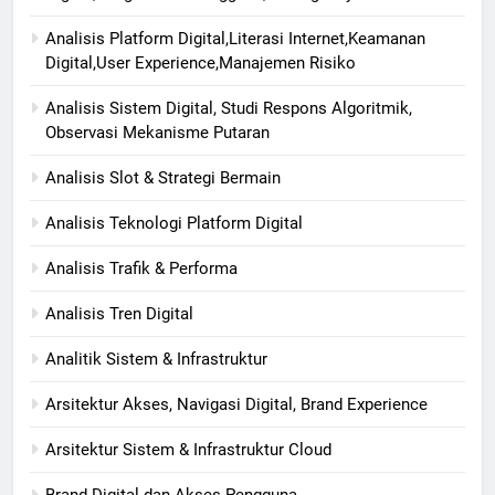
Analisis Platform Digital,Literasi Internet,Keamanan
Digital,User Experience,Manajemen Risiko
Analisis Sistem Digital, Studi Respons Algoritmik,
Observasi Mekanisme Putaran
Analisis Slot & Strategi Bermain
Analisis Teknologi Platform Digital
Analisis Trafik & Performa
Analisis Tren Digital
Analitik Sistem & Infrastruktur
Arsitektur Akses, Navigasi Digital, Brand Experience
Arsitektur Sistem & Infrastruktur Cloud