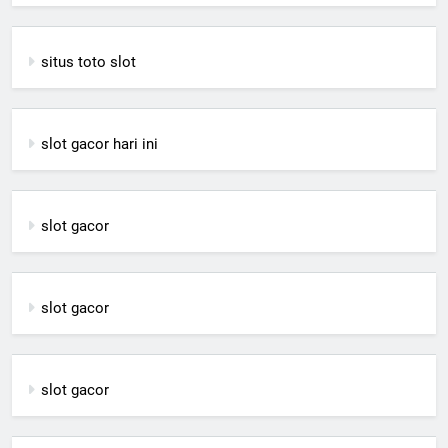
situs toto slot
slot gacor hari ini
slot gacor
slot gacor
slot gacor