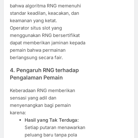
bahwa algoritma RNG memenuhi
standar keadilan, keacakan, dan
keamanan yang ketat.
Operator situs slot yang
menggunakan RNG bersertifikat
dapat memberikan jaminan kepada
pemain bahwa permainan
berlangsung secara fair.
4. Pengaruh RNG terhadap
Pengalaman Pemain
Keberadaan RNG memberikan
sensasi yang adil dan
menyenangkan bagi pemain
karena:
Hasil yang Tak Terduga:
Setiap putaran menawarkan
peluang baru tanpa pola