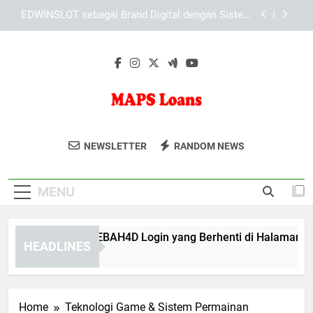
Skip
LEBAH4D sebagai Brand Digital dengan Sistem
to
yang Terstruktur dan Konsisten
content
KAYA787 sebagai Brand Digital dengan Sistem
yang Terstruktur dan Mudah Dipahami
Cara Mengatasi LEBAH4D Login yang Berhenti di
Halaman Awal
EDWINSLOT sebagai Brand Digital dengan Sistem
yang Terstruktur
MAPS Loans
MAPS Loans Menyediakan Layanan
LEBAH4D sebagai Brand Digital dengan Sistem
NEWSLETTER
RANDOM NEWS
yang Terstruktur dan Konsisten
Pinjaman Cepat Dengan Proses Mudah
KAYA787 sebagai Brand Digital dengan Sistem
Dan Bunga Rendah.
yang Terstruktur dan Mudah Dipahami
MENU
ra Mengatasi LEBAH4D Login yang Berhenti di Halaman Awal
HEADLINES
eeks Ago
Home
Teknologi Game & Sistem Permainan