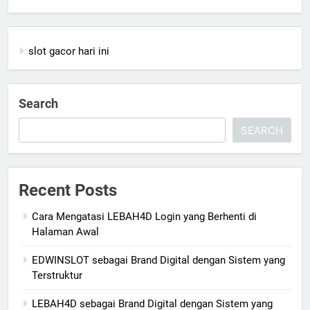
slot gacor hari ini
Search
SEARCH
Recent Posts
Cara Mengatasi LEBAH4D Login yang Berhenti di
Halaman Awal
EDWINSLOT sebagai Brand Digital dengan Sistem yang
Terstruktur
LEBAH4D sebagai Brand Digital dengan Sistem yang