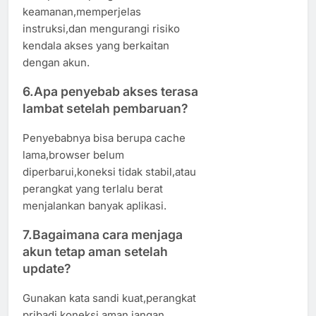
keamanan,memperjelas
instruksi,dan mengurangi risiko
kendala akses yang berkaitan
dengan akun.
6.Apa penyebab akses terasa
lambat setelah pembaruan?
Penyebabnya bisa berupa cache
lama,browser belum
diperbarui,koneksi tidak stabil,atau
perangkat yang terlalu berat
menjalankan banyak aplikasi.
7.Bagaimana cara menjaga
akun tetap aman setelah
update?
Gunakan kata sandi kuat,perangkat
pribadi,koneksi aman,jangan