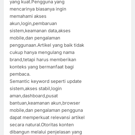
yang kuat.Pengguna yang
mencarinya biasanya ingin
memahami akses
akun,login,pembaruan
sistem,keamanan data,akses
mobile,dan pengalaman
penggunaan.Artikel yang baik tidak
cukup hanya mengulang nama
brand,tetapi harus memberikan
konteks yang bermanfaat bagi
pembaca.
Semantic keyword seperti update
sistem,akses stabil,login
aman,dashboard,pusat
bantuan,keamanan akun,browser
mobile,dan pengalaman pengguna
dapat memperkuat relevansi artikel
secara natural.Otoritas konten
dibangun melalui penjelasan yang