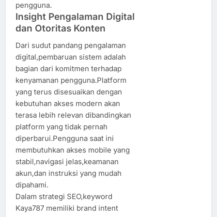
pengguna.
Insight Pengalaman Digital
dan Otoritas Konten
Dari sudut pandang pengalaman
digital,pembaruan sistem adalah
bagian dari komitmen terhadap
kenyamanan pengguna.Platform
yang terus disesuaikan dengan
kebutuhan akses modern akan
terasa lebih relevan dibandingkan
platform yang tidak pernah
diperbarui.Pengguna saat ini
membutuhkan akses mobile yang
stabil,navigasi jelas,keamanan
akun,dan instruksi yang mudah
dipahami.
Dalam strategi SEO,keyword
Kaya787 memiliki brand intent