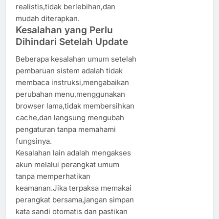
realistis,tidak berlebihan,dan
mudah diterapkan.
Kesalahan yang Perlu
Dihindari Setelah Update
Beberapa kesalahan umum setelah
pembaruan sistem adalah tidak
membaca instruksi,mengabaikan
perubahan menu,menggunakan
browser lama,tidak membersihkan
cache,dan langsung mengubah
pengaturan tanpa memahami
fungsinya.
Kesalahan lain adalah mengakses
akun melalui perangkat umum
tanpa memperhatikan
keamanan.Jika terpaksa memakai
perangkat bersama,jangan simpan
kata sandi otomatis dan pastikan