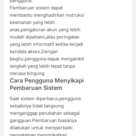
pengguna.
Pembaruan sistem dapat
membantu menghadirkan instruksi
keamanan yang lebih
jelas,pengaturan akun yang lebih
mudah dipahami,atau peringatan
yang lebih informatif ketika terjadi
kendala akses.Dengan
begitu,pengguna dapat mengambil
langkah yang lebih tepat tanpa
merasa bingung.
Cara Pengguna Menyikapi
Pembaruan Sistem
Saat sistem diperbarui,pengguna
sebaiknya tidak langsung
menganggap perubahan sebagai
gangguan.Pembaruan biasanya
dilakukan untuk memperbaiki
pengalaman,meningkatkan