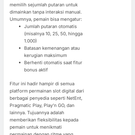
memilih sejumlah putaran untuk
dimainkan tanpa interaksi manual.
Umumnya, pemain bisa mengatur:
Jumlah putaran otomatis
(misalnya 10, 25, 50, hingga
1.000)
Batasan kemenangan atau
kerugian maksimum
Berhenti otomatis saat fitur
bonus aktif
Fitur ini hadir hampir di semua
platform permainan slot digital dari
berbagai penyedia seperti NetEnt,
Pragmatic Play, Play’n GO, dan
lainnya. Tujuannya adalah
memberikan fleksibilitas kepada
pemain untuk menikmati
permainan dengan ritme yang