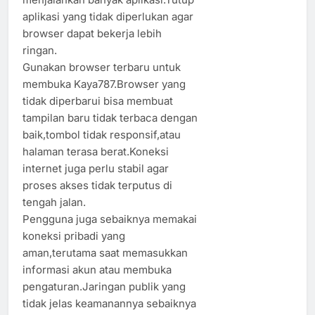
aplikasi yang tidak diperlukan agar
browser dapat bekerja lebih
ringan.
Gunakan browser terbaru untuk
membuka Kaya787.Browser yang
tidak diperbarui bisa membuat
tampilan baru tidak terbaca dengan
baik,tombol tidak responsif,atau
halaman terasa berat.Koneksi
internet juga perlu stabil agar
proses akses tidak terputus di
tengah jalan.
Pengguna juga sebaiknya memakai
koneksi pribadi yang
aman,terutama saat memasukkan
informasi akun atau membuka
pengaturan.Jaringan publik yang
tidak jelas keamanannya sebaiknya