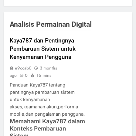
Analisis Permainan Digital
Kaya787 dan Pentingnya
Pembaruan Sistem untuk
Kenyamanan Pengguna
e9ccab0
3 months
ago
0
16 mins
Panduan Kaya787 tentang
pentingnya pembaruan sistem
untuk kenyamanan
akses,keamanan akun,performa
mobile,dan pengalaman pengguna.
Memahami Kaya787 dalam
Konteks Pembaruan
Sistem