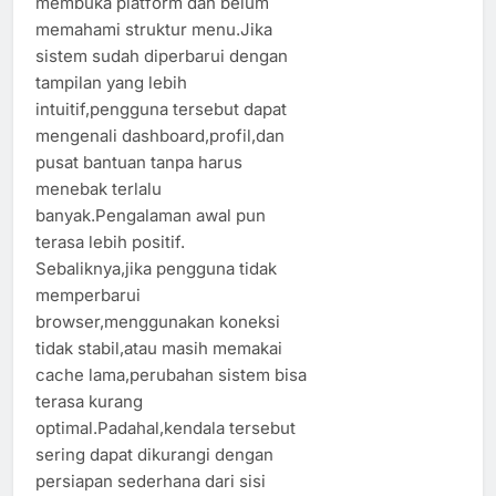
membuka platform dan belum
memahami struktur menu.Jika
sistem sudah diperbarui dengan
tampilan yang lebih
intuitif,pengguna tersebut dapat
mengenali dashboard,profil,dan
pusat bantuan tanpa harus
menebak terlalu
banyak.Pengalaman awal pun
terasa lebih positif.
Sebaliknya,jika pengguna tidak
memperbarui
browser,menggunakan koneksi
tidak stabil,atau masih memakai
cache lama,perubahan sistem bisa
terasa kurang
optimal.Padahal,kendala tersebut
sering dapat dikurangi dengan
persiapan sederhana dari sisi