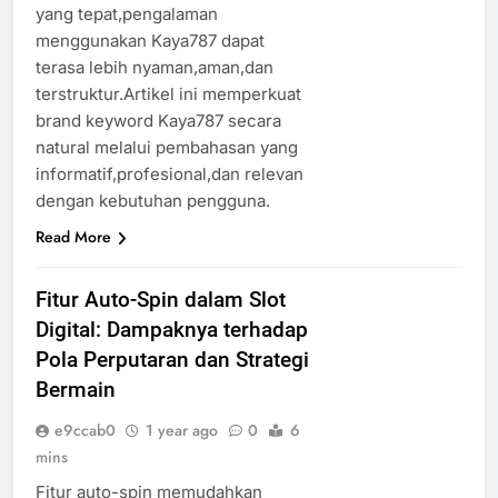
yang tepat,pengalaman
menggunakan Kaya787 dapat
terasa lebih nyaman,aman,dan
terstruktur.Artikel ini memperkuat
brand keyword Kaya787 secara
natural melalui pembahasan yang
informatif,profesional,dan relevan
dengan kebutuhan pengguna.
Read More
Fitur Auto-Spin dalam Slot
Digital: Dampaknya terhadap
Pola Perputaran dan Strategi
Bermain
e9ccab0
1 year ago
0
6
mins
Fitur auto-spin memudahkan