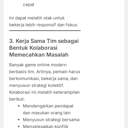
cepat
Ini dapat melatih otak untuk
bekerja lebih responsif dan fokus.
3. Kerja Sama Tim sebagai
Bentuk Kolaborasi
Memecahkan Masalah
Banyak game online modern
berbasis tim. Artinya, pemain harus
berkomunikasi, bekerja sama, dan
menyusun strategi kolektif.
Kolaborasi ini melatih keterampilan
berikut:
Mendengarkan pendapat
dan masukan orang lain
Menyusun strategi bersama
Menyelesaikan konflik