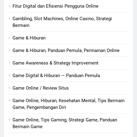
Fitur Digital dan Efisiensi Pengguna Online
Gambling, Slot Machines, Online Casino, Strategi
Bermain
Game & Hiburan
Game & Hiburan, Panduan Pemula, Permainan Online
Game Awareness & Strategy Improvement
Game Digital & Hiburan — Panduan Pemula
Game Online / Review Situs
Game Online, Hiburan, Kesehatan Mental, Tips Bermain
Game, Pengembangan Diri
Game Online, Tips Gaming, Strategi Game, Panduan
Bermain Game