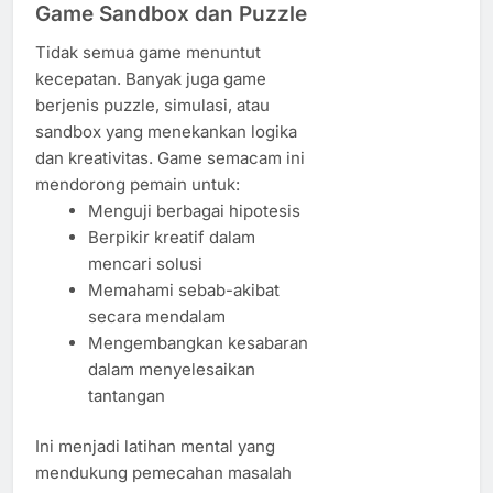
Game Sandbox dan Puzzle
Tidak semua game menuntut
kecepatan. Banyak juga game
berjenis puzzle, simulasi, atau
sandbox yang menekankan logika
dan kreativitas. Game semacam ini
mendorong pemain untuk:
Menguji berbagai hipotesis
Berpikir kreatif dalam
mencari solusi
Memahami sebab-akibat
secara mendalam
Mengembangkan kesabaran
dalam menyelesaikan
tantangan
Ini menjadi latihan mental yang
mendukung pemecahan masalah