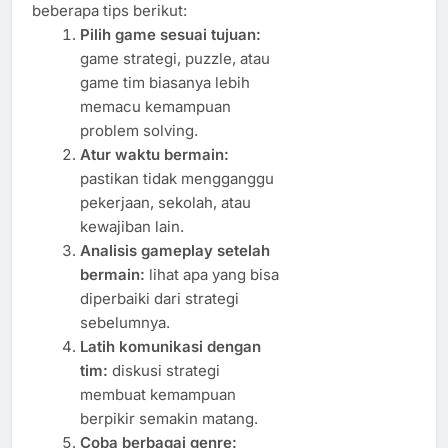
beberapa tips berikut:
Pilih game sesuai tujuan:
game strategi, puzzle, atau
game tim biasanya lebih
memacu kemampuan
problem solving.
Atur waktu bermain:
pastikan tidak mengganggu
pekerjaan, sekolah, atau
kewajiban lain.
Analisis gameplay setelah
bermain:
lihat apa yang bisa
diperbaiki dari strategi
sebelumnya.
Latih komunikasi dengan
tim:
diskusi strategi
membuat kemampuan
berpikir semakin matang.
Coba berbagai genre: