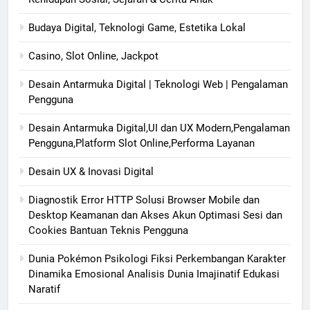
Budaya Digital, Teknologi Game, Estetika Lokal
Casino, Slot Online, Jackpot
Desain Antarmuka Digital | Teknologi Web | Pengalaman
Pengguna
Desain Antarmuka Digital,UI dan UX Modern,Pengalaman
Pengguna,Platform Slot Online,Performa Layanan
Desain UX & Inovasi Digital
Diagnostik Error HTTP Solusi Browser Mobile dan
Desktop Keamanan dan Akses Akun Optimasi Sesi dan
Cookies Bantuan Teknis Pengguna
Dunia Pokémon Psikologi Fiksi Perkembangan Karakter
Dinamika Emosional Analisis Dunia Imajinatif Edukasi
Naratif