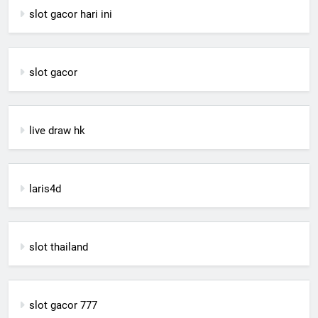
slot gacor hari ini
slot gacor
live draw hk
laris4d
slot thailand
slot gacor 777