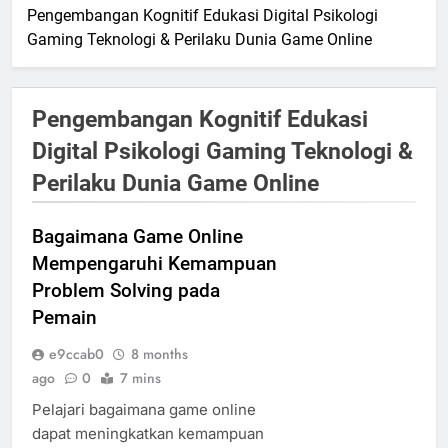
Pengembangan Kognitif Edukasi Digital Psikologi
Gaming Teknologi & Perilaku Dunia Game Online
Pengembangan Kognitif Edukasi
Digital Psikologi Gaming Teknologi &
Perilaku Dunia Game Online
Bagaimana Game Online
Mempengaruhi Kemampuan
Problem Solving pada
Pemain
e9ccab0
8 months
ago
0
7 mins
Pelajari bagaimana game online
dapat meningkatkan kemampuan