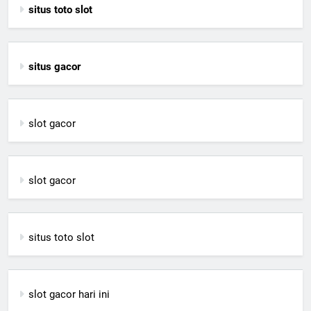
situs toto slot
situs gacor
slot gacor
slot gacor
situs toto slot
slot gacor hari ini