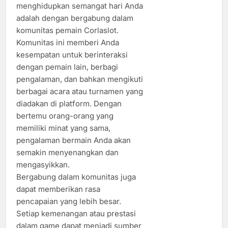
menghidupkan semangat hari Anda
adalah dengan bergabung dalam
komunitas pemain Corlaslot.
Komunitas ini memberi Anda
kesempatan untuk berinteraksi
dengan pemain lain, berbagi
pengalaman, dan bahkan mengikuti
berbagai acara atau turnamen yang
diadakan di platform. Dengan
bertemu orang-orang yang
memiliki minat yang sama,
pengalaman bermain Anda akan
semakin menyenangkan dan
mengasyikkan.
Bergabung dalam komunitas juga
dapat memberikan rasa
pencapaian yang lebih besar.
Setiap kemenangan atau prestasi
dalam game dapat menjadi sumber