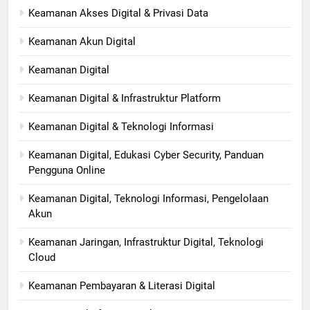
Keamanan Akses Digital & Privasi Data
Keamanan Akun Digital
Keamanan Digital
Keamanan Digital & Infrastruktur Platform
Keamanan Digital & Teknologi Informasi
Keamanan Digital, Edukasi Cyber Security, Panduan
Pengguna Online
Keamanan Digital, Teknologi Informasi, Pengelolaan
Akun
Keamanan Jaringan, Infrastruktur Digital, Teknologi
Cloud
Keamanan Pembayaran & Literasi Digital