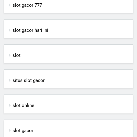
slot gacor 777
slot gacor hari ini
slot
situs slot gacor
slot online
slot gacor