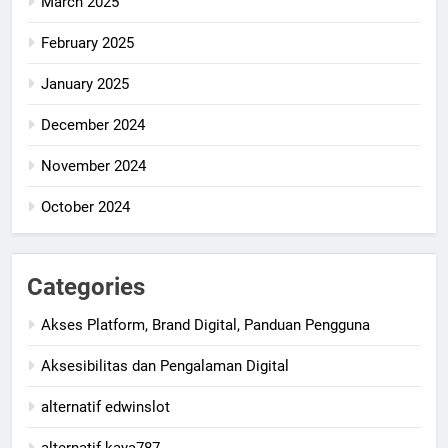
March 2025
February 2025
January 2025
December 2024
November 2024
October 2024
Categories
Akses Platform, Brand Digital, Panduan Pengguna
Aksesibilitas dan Pengalaman Digital
alternatif edwinslot
alternatif kaya787