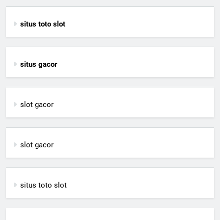
situs toto slot
situs gacor
slot gacor
slot gacor
situs toto slot