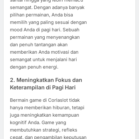
semangat. Dengan adanya banyak
pilihan permainan, Anda bisa
memilih yang paling sesuai dengan
mood Anda di pagi hari. Sebuah
permainan yang menyenangkan
dan penuh tantangan akan
memberikan Anda motivasi dan
semangat untuk menjalani hari
dengan penuh energi.
2.
Meningkatkan Fokus dan
Keterampilan di Pagi Hari
Bermain game di Corlaslot tidak
hanya memberikan hiburan, tetapi
juga meningkatkan kemampuan
kognitif Anda. Game yang
membutuhkan strategi, refleks
cepat, dan pengambilan keputusan