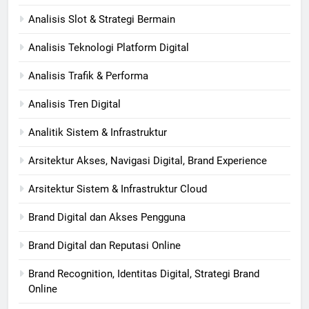
Analisis Slot & Strategi Bermain
Analisis Teknologi Platform Digital
Analisis Trafik & Performa
Analisis Tren Digital
Analitik Sistem & Infrastruktur
Arsitektur Akses, Navigasi Digital, Brand Experience
Arsitektur Sistem & Infrastruktur Cloud
Brand Digital dan Akses Pengguna
Brand Digital dan Reputasi Online
Brand Recognition, Identitas Digital, Strategi Brand
Online