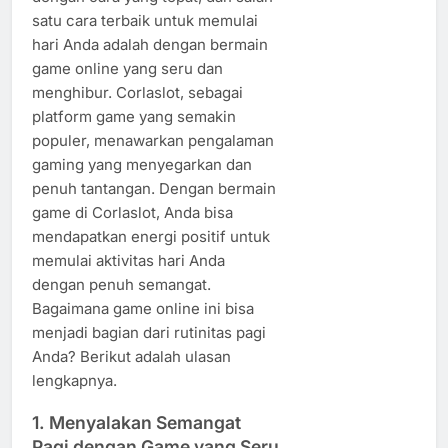
satu cara terbaik untuk memulai
hari Anda adalah dengan bermain
game online yang seru dan
menghibur. Corlaslot, sebagai
platform game yang semakin
populer, menawarkan pengalaman
gaming yang menyegarkan dan
penuh tantangan. Dengan bermain
game di Corlaslot, Anda bisa
mendapatkan energi positif untuk
memulai aktivitas hari Anda
dengan penuh semangat.
Bagaimana game online ini bisa
menjadi bagian dari rutinitas pagi
Anda? Berikut adalah ulasan
lengkapnya.
1.
Menyalakan Semangat
Pagi dengan Game yang Seru