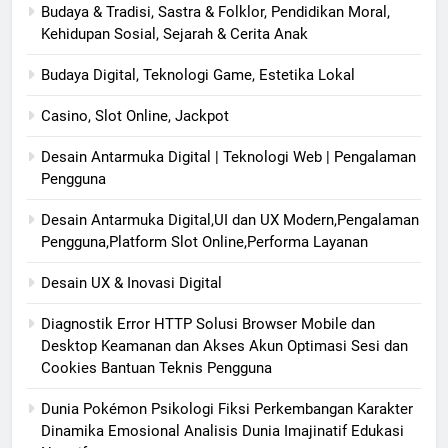
Budaya & Tradisi, Sastra & Folklor, Pendidikan Moral,
Kehidupan Sosial, Sejarah & Cerita Anak
Budaya Digital, Teknologi Game, Estetika Lokal
Casino, Slot Online, Jackpot
Desain Antarmuka Digital | Teknologi Web | Pengalaman
Pengguna
Desain Antarmuka Digital,UI dan UX Modern,Pengalaman
Pengguna,Platform Slot Online,Performa Layanan
Desain UX & Inovasi Digital
Diagnostik Error HTTP Solusi Browser Mobile dan
Desktop Keamanan dan Akses Akun Optimasi Sesi dan
Cookies Bantuan Teknis Pengguna
Dunia Pokémon Psikologi Fiksi Perkembangan Karakter
Dinamika Emosional Analisis Dunia Imajinatif Edukasi