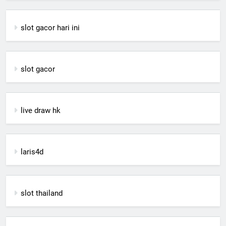
slot gacor hari ini
slot gacor
live draw hk
laris4d
slot thailand