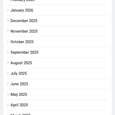
January 2026
December 2025
November 2025
October 2025
September 2025
August 2025
July 2025
June 2025
May 2025
April 2025