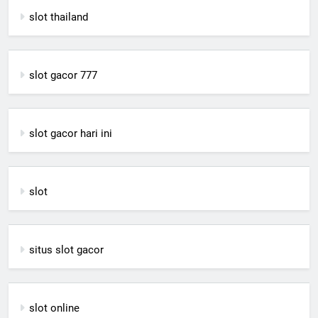
slot thailand
slot gacor 777
slot gacor hari ini
slot
situs slot gacor
slot online