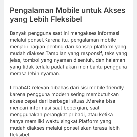
Pengalaman Mobile untuk Akses
yang Lebih Fleksibel
Banyak pengguna saat ini mengakses informasi
melalui ponsel.Karena itu, pengalaman mobile
menjadi bagian penting dari konsep platform yang
mudah diakses.Tampilan yang responsif, teks yang
jelas, tombol yang nyaman disentuh, dan halaman
yang tidak terlalu padat akan membantu pengguna
merasa lebih nyaman.
Lebah4D relevan dibahas dari sisi mobile friendly
karena pengguna modern sering membutuhkan
akses cepat dari berbagai situasi.Mereka bisa
mencari informasi saat bepergian, saat
menggunakan perangkat pribadi, atau ketika
hanya memiliki waktu singkat.Platform yang
mudah diakses melalui ponsel akan terasa lebih
fleksibel.