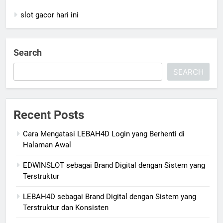
slot gacor hari ini
Search
SEARCH
Recent Posts
Cara Mengatasi LEBAH4D Login yang Berhenti di
Halaman Awal
EDWINSLOT sebagai Brand Digital dengan Sistem yang
Terstruktur
LEBAH4D sebagai Brand Digital dengan Sistem yang
Terstruktur dan Konsisten