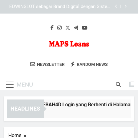
Skip
LEBAH4D sebagai Brand Digital dengan Sistem
to
yang Terstruktur dan Konsisten
content
KAYA787 sebagai Brand Digital dengan Sistem
yang Terstruktur dan Mudah Dipahami
Cara Mengatasi LEBAH4D Login yang Berhenti di
Halaman Awal
EDWINSLOT sebagai Brand Digital dengan Sistem
yang Terstruktur
MAPS Loans
MAPS Loans Menyediakan Layanan
LEBAH4D sebagai Brand Digital dengan Sistem
NEWSLETTER
RANDOM NEWS
yang Terstruktur dan Konsisten
Pinjaman Cepat Dengan Proses Mudah
KAYA787 sebagai Brand Digital dengan Sistem
Dan Bunga Rendah.
yang Terstruktur dan Mudah Dipahami
MENU
ra Mengatasi LEBAH4D Login yang Berhenti di Halaman Awal
HEADLINES
Weeks Ago
Home