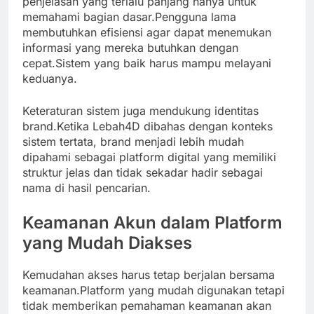
penjelasan yang terlalu panjang hanya untuk
memahami bagian dasar.Pengguna lama
membutuhkan efisiensi agar dapat menemukan
informasi yang mereka butuhkan dengan
cepat.Sistem yang baik harus mampu melayani
keduanya.
Keteraturan sistem juga mendukung identitas
brand.Ketika Lebah4D dibahas dengan konteks
sistem tertata, brand menjadi lebih mudah
dipahami sebagai platform digital yang memiliki
struktur jelas dan tidak sekadar hadir sebagai
nama di hasil pencarian.
Keamanan Akun dalam Platform
yang Mudah Diakses
Kemudahan akses harus tetap berjalan bersama
keamanan.Platform yang mudah digunakan tetapi
tidak memberikan pemahaman keamanan akan