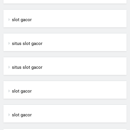
slot gacor
situs slot gacor
situs slot gacor
slot gacor
slot gacor