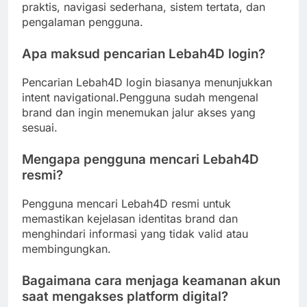
praktis, navigasi sederhana, sistem tertata, dan
pengalaman pengguna.
Apa maksud pencarian Lebah4D login?
Pencarian Lebah4D login biasanya menunjukkan
intent navigational.Pengguna sudah mengenal
brand dan ingin menemukan jalur akses yang
sesuai.
Mengapa pengguna mencari Lebah4D
resmi?
Pengguna mencari Lebah4D resmi untuk
memastikan kejelasan identitas brand dan
menghindari informasi yang tidak valid atau
membingungkan.
Bagaimana cara menjaga keamanan akun
saat mengakses platform digital?