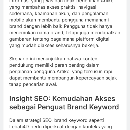
informasi yang jelas dan tidak berlebihan.Artikel
yang membahas akses praktis, navigasi
sederhana, keamanan akun, dan pengalaman
mobile akan membantu pengguna memahami
brand dengan lebih baik.Pengguna tidak hanya
menemukan nama brand, tetapi juga mendapatkan
gambaran tentang bagaimana platform digital
yang mudah diakses seharusnya bekerja.
Skenario ini menunjukkan bahwa konten
pendukung memiliki peran penting dalam
perjalanan pengguna.Artikel yang tersusun rapi
dapat membantu membangun kepercayaan sejak
tahap pencarian awal.
Insight SEO: Kemudahan Akses
sebagai Penguat Brand Keyword
Dalam strategi SEO, brand keyword seperti
Lebah4D perlu diperkuat dengan konteks yang