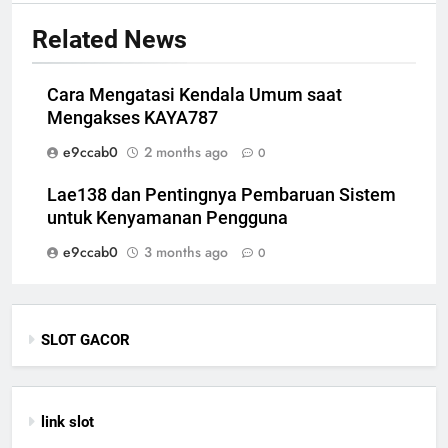
Related News
Cara Mengatasi Kendala Umum saat
Mengakses KAYA787
e9ccab0
2 months ago
0
Lae138 dan Pentingnya Pembaruan Sistem
untuk Kenyamanan Pengguna
e9ccab0
3 months ago
0
SLOT GACOR
link slot