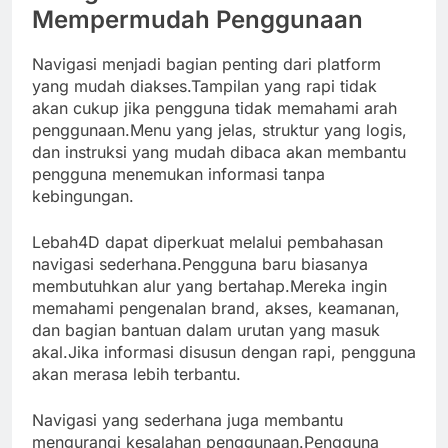
Mempermudah Penggunaan
Navigasi menjadi bagian penting dari platform
yang mudah diakses.Tampilan yang rapi tidak
akan cukup jika pengguna tidak memahami arah
penggunaan.Menu yang jelas, struktur yang logis,
dan instruksi yang mudah dibaca akan membantu
pengguna menemukan informasi tanpa
kebingungan.
Lebah4D dapat diperkuat melalui pembahasan
navigasi sederhana.Pengguna baru biasanya
membutuhkan alur yang bertahap.Mereka ingin
memahami pengenalan brand, akses, keamanan,
dan bagian bantuan dalam urutan yang masuk
akal.Jika informasi disusun dengan rapi, pengguna
akan merasa lebih terbantu.
Navigasi yang sederhana juga membantu
mengurangi kesalahan penggunaan.Pengguna