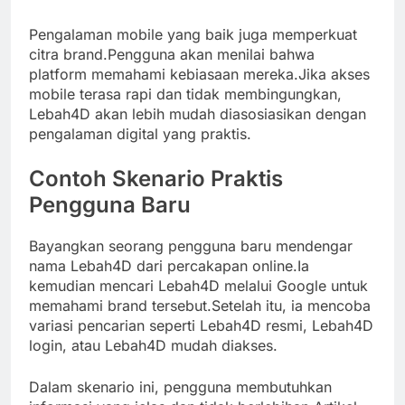
Pengalaman mobile yang baik juga memperkuat
citra brand.Pengguna akan menilai bahwa
platform memahami kebiasaan mereka.Jika akses
mobile terasa rapi dan tidak membingungkan,
Lebah4D akan lebih mudah diasosiasikan dengan
pengalaman digital yang praktis.
Contoh Skenario Praktis
Pengguna Baru
Bayangkan seorang pengguna baru mendengar
nama Lebah4D dari percakapan online.Ia
kemudian mencari Lebah4D melalui Google untuk
memahami brand tersebut.Setelah itu, ia mencoba
variasi pencarian seperti Lebah4D resmi, Lebah4D
login, atau Lebah4D mudah diakses.
Dalam skenario ini, pengguna membutuhkan