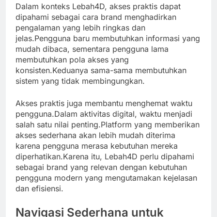
Dalam konteks Lebah4D, akses praktis dapat
dipahami sebagai cara brand menghadirkan
pengalaman yang lebih ringkas dan
jelas.Pengguna baru membutuhkan informasi yang
mudah dibaca, sementara pengguna lama
membutuhkan pola akses yang
konsisten.Keduanya sama-sama membutuhkan
sistem yang tidak membingungkan.
Akses praktis juga membantu menghemat waktu
pengguna.Dalam aktivitas digital, waktu menjadi
salah satu nilai penting.Platform yang memberikan
akses sederhana akan lebih mudah diterima
karena pengguna merasa kebutuhan mereka
diperhatikan.Karena itu, Lebah4D perlu dipahami
sebagai brand yang relevan dengan kebutuhan
pengguna modern yang mengutamakan kejelasan
dan efisiensi.
Navigasi Sederhana untuk