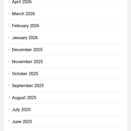
April 2026
March 2026
February 2026
January 2026
December 2025
November 2025
October 2025
September 2025
August 2025
July 2025
June 2025