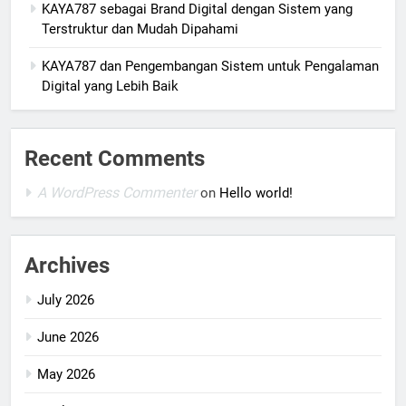
KAYA787 sebagai Brand Digital dengan Sistem yang
Terstruktur dan Mudah Dipahami
KAYA787 dan Pengembangan Sistem untuk Pengalaman
Digital yang Lebih Baik
Recent Comments
A WordPress Commenter
on
Hello world!
Archives
July 2026
June 2026
May 2026