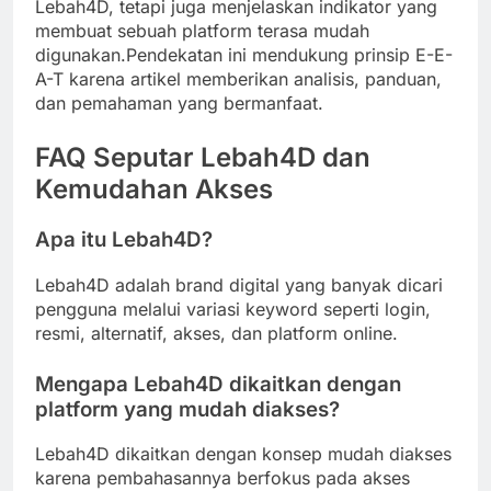
Lebah4D, tetapi juga menjelaskan indikator yang
membuat sebuah platform terasa mudah
digunakan.Pendekatan ini mendukung prinsip E-E-
A-T karena artikel memberikan analisis, panduan,
dan pemahaman yang bermanfaat.
FAQ Seputar Lebah4D dan
Kemudahan Akses
Apa itu Lebah4D?
Lebah4D adalah brand digital yang banyak dicari
pengguna melalui variasi keyword seperti login,
resmi, alternatif, akses, dan platform online.
Mengapa Lebah4D dikaitkan dengan
platform yang mudah diakses?
Lebah4D dikaitkan dengan konsep mudah diakses
karena pembahasannya berfokus pada akses