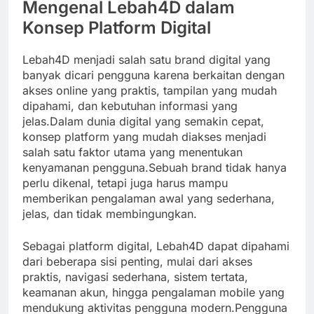
Mengenal Lebah4D dalam
Konsep Platform Digital
Lebah4D menjadi salah satu brand digital yang
banyak dicari pengguna karena berkaitan dengan
akses online yang praktis, tampilan yang mudah
dipahami, dan kebutuhan informasi yang
jelas.Dalam dunia digital yang semakin cepat,
konsep platform yang mudah diakses menjadi
salah satu faktor utama yang menentukan
kenyamanan pengguna.Sebuah brand tidak hanya
perlu dikenal, tetapi juga harus mampu
memberikan pengalaman awal yang sederhana,
jelas, dan tidak membingungkan.
Sebagai platform digital, Lebah4D dapat dipahami
dari beberapa sisi penting, mulai dari akses
praktis, navigasi sederhana, sistem tertata,
keamanan akun, hingga pengalaman mobile yang
mendukung aktivitas pengguna modern.Pengguna