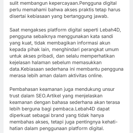
sulit membangun kepercayaan.Pengguna digital
perlu memahami bahwa akses praktis tetap harus
disertai kebiasaan yang bertanggung jawab.
Saat mengakses platform digital seperti Lebah4D,
pengguna sebaiknya menggunakan kata sandi
yang kuat, tidak membagikan informasi akun
kepada pihak lain, menghindari perangkat umum
untuk akses pribadi, dan selalu memperhatikan
kejelasan halaman sebelum memasukkan
data.Kebiasaan sederhana ini membantu pengguna
merasa lebih aman dalam aktivitas online.
Pembahasan keamanan juga mendukung unsur
trust dalam SEO.Artikel yang menjelaskan
keamanan dengan bahasa sederhana akan terasa
lebih berguna bagi pembaca.Lebah4D dapat
diperkuat sebagai brand yang tidak hanya
membahas akses, tetapi juga pentingnya kehati-
hatian dalam penggunaan platform digital.