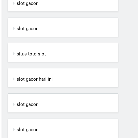
slot gacor
slot gacor
situs toto slot
slot gacor hari ini
slot gacor
slot gacor