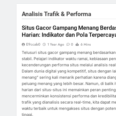
Analisis Trafik & Performa
Situs Gacor Gampang Menang Berdas
Harian: Indikator dan Pola Terpercay
E9ccab0
1 Year Ago
0
6 Mins
Telusuri situs gacor gampang menang berdasarkan t
stabil. Pelajari indikator waktu ramai, kebiasaan p
kecenderungan performa situs melalui analisis real
Dalam dunia digital yang kompetitif, situs dengan 
menang” sering kali menarik perhatian karena di
peluang menang yang lebih besar. Namun, di balik i
harian dari situs-situs ini memainkan peran pentin
mencerminkan konsistensi performa dan kredibilita
trafik yang dianalisis secara real-time, kita dapat
waktu terbaik untuk mengakses situs dengan pote
tinggi.