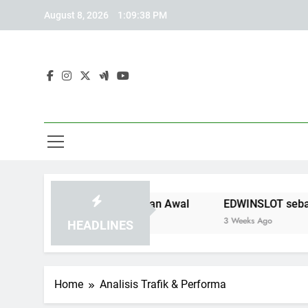
Skip
August 8, 2026
1:09:39 PM
to
content
MA
MAPS Loan
Berhenti di Halaman Awal
EDWINSLOT sebagai Brand Dig
3 Weeks Ago
HEADLINES
Home
Analisis Trafik & Performa