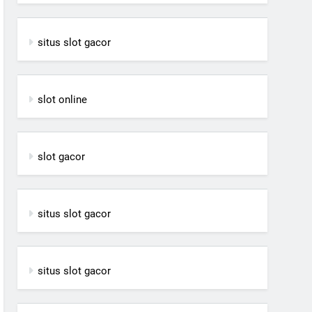
situs slot gacor
slot online
slot gacor
situs slot gacor
situs slot gacor