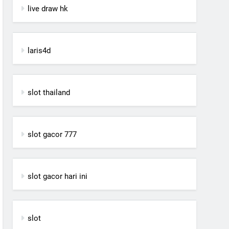
live draw hk
laris4d
slot thailand
slot gacor 777
slot gacor hari ini
slot