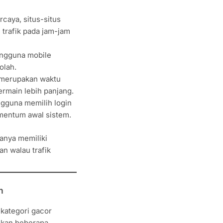
caya, situs-situs
trafik pada jam-jam
ngguna mobile
olah.
merupakan waktu
ermain lebih panjang.
gguna memilih login
mentum awal sistem.
anya memiliki
n walau trafik
n
kategori gacor
ikan beberapa