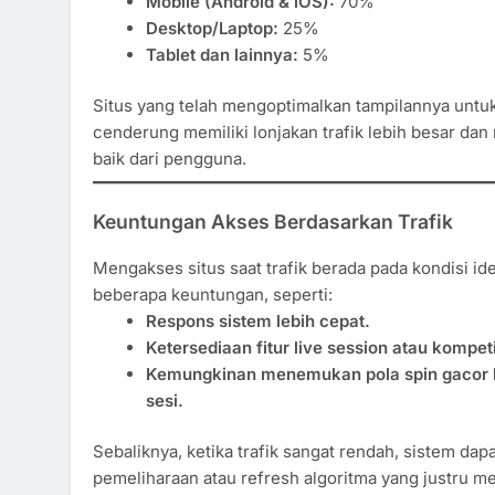
Mobile (Android & iOS):
70%
Desktop/Laptop:
25%
Tablet dan lainnya:
5%
Situs yang telah mengoptimalkan tampilannya unt
cenderung memiliki lonjakan trafik lebih besar dan
baik dari pengguna.
Keuntungan Akses Berdasarkan Trafik
Mengakses situs saat trafik berada pada kondisi i
beberapa keuntungan, seperti:
Respons sistem lebih cepat.
Ketersediaan fitur live session atau kompeti
Kemungkinan menemukan pola spin gacor 
sesi.
Sebaliknya, ketika trafik sangat rendah, sistem dap
pemeliharaan atau refresh algoritma yang justru m