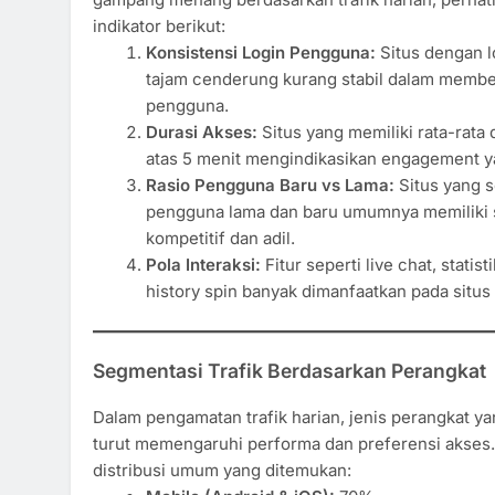
indikator berikut:
Konsistensi Login Pengguna:
Situs dengan lo
tajam cenderung kurang stabil dalam memb
pengguna.
Durasi Akses:
Situs yang memiliki rata-rata 
atas 5 menit mengindikasikan engagement y
Rasio Pengguna Baru vs Lama:
Situs yang 
pengguna lama dan baru umumnya memiliki 
kompetitif dan adil.
Pola Interaksi:
Fitur seperti live chat, statist
history spin banyak dimanfaatkan pada situs 
Segmentasi Trafik Berdasarkan Perangkat
Dalam pengamatan trafik harian, jenis perangkat y
turut memengaruhi performa dan preferensi akses.
distribusi umum yang ditemukan: