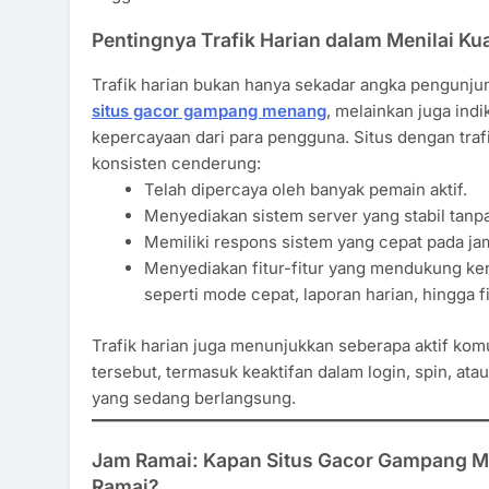
Pentingnya Trafik Harian dalam Menilai Kua
Trafik harian bukan hanya sekadar angka pengunj
situs gacor gampang menang
, melainkan juga indik
kepercayaan dari para pengguna. Situs dengan trafi
konsisten cenderung:
Telah dipercaya oleh banyak pemain aktif.
Menyediakan sistem server yang stabil tanpa
Memiliki respons sistem yang cepat pada jam
Menyediakan fitur-fitur yang mendukung 
seperti mode cepat, laporan harian, hingga fit
Trafik harian juga menunjukkan seberapa aktif kom
tersebut, termasuk keaktifan dalam login, spin, ata
yang sedang berlangsung.
Jam Ramai: Kapan Situs Gacor Gampang M
Ramai?