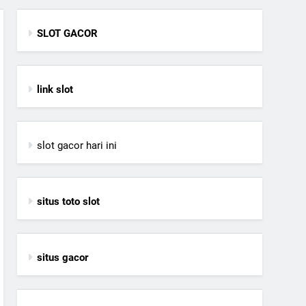
SLOT GACOR
link slot
slot gacor hari ini
situs toto slot
situs gacor