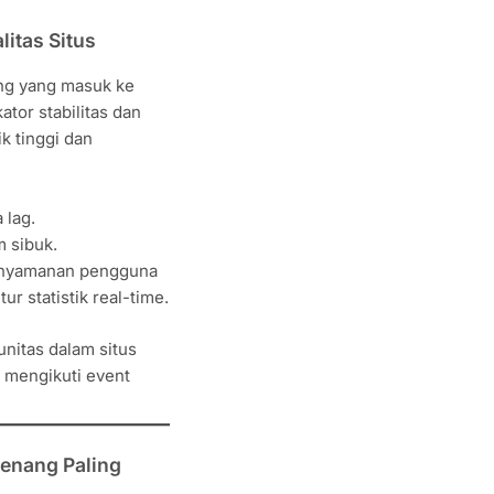
litas Situs
ung yang masuk ke
ator stabilitas dan
k tinggi dan
 lag.
 sibuk.
kenyamanan pengguna
ur statistik real-time.
unitas dalam situs
u mengikuti event
enang Paling