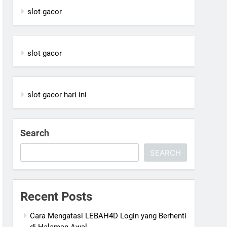
slot gacor
slot gacor
slot gacor hari ini
Search
SEARCH
Recent Posts
Cara Mengatasi LEBAH4D Login yang Berhenti