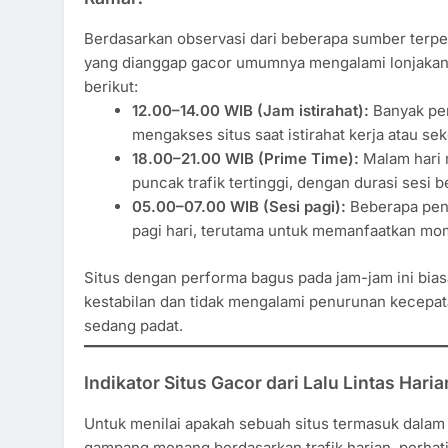
Berdasarkan observasi dari beberapa sumber terper
yang dianggap gacor umumnya mengalami lonjakan 
berikut:
12.00–14.00 WIB (Jam istirahat):
Banyak pe
mengakses situs saat istirahat kerja atau sek
18.00–21.00 WIB (Prime Time):
Malam hari 
puncak trafik tertinggi, dengan durasi sesi b
05.00–07.00 WIB (Sesi pagi):
Beberapa pen
pagi hari, terutama untuk memanfaatkan mo
Situs dengan performa bagus pada jam-jam ini bias
kestabilan dan tidak mengalami penurunan kecepata
sedang padat.
Indikator Situs Gacor dari Lalu Lintas Haria
Untuk menilai apakah sebuah situs termasuk dalam 
gampang menang berdasarkan trafik harian, perhat