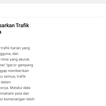
arkan Trafik
a
rafik harian yang
engguna, dan
-time yang akurat.
label “gacor gampang
anggap memberikan
tu semua, trafik
g dalam
snya. Melalui data
 memahami pola dan
nsi kemenangan lebih