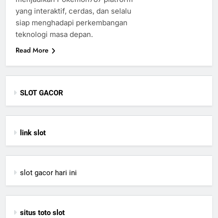
yang interaktif, cerdas, dan selalu
siap menghadapi perkembangan
teknologi masa depan.
Read More
SLOT GACOR
link slot
slot gacor hari ini
situs toto slot