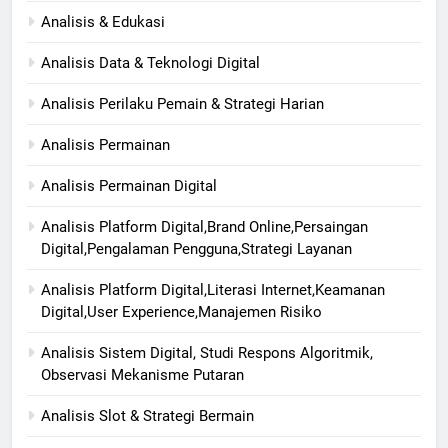
Analisis & Edukasi
Analisis Data & Teknologi Digital
Analisis Perilaku Pemain & Strategi Harian
Analisis Permainan
Analisis Permainan Digital
Analisis Platform Digital,Brand Online,Persaingan
Digital,Pengalaman Pengguna,Strategi Layanan
Analisis Platform Digital,Literasi Internet,Keamanan
Digital,User Experience,Manajemen Risiko
Analisis Sistem Digital, Studi Respons Algoritmik,
Observasi Mekanisme Putaran
Analisis Slot & Strategi Bermain