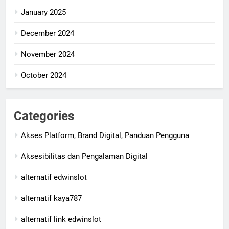
January 2025
December 2024
November 2024
October 2024
Categories
Akses Platform, Brand Digital, Panduan Pengguna
Aksesibilitas dan Pengalaman Digital
alternatif edwinslot
alternatif kaya787
alternatif link edwinslot