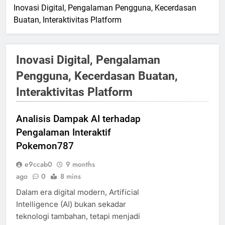
Inovasi Digital, Pengalaman Pengguna, Kecerdasan
Buatan, Interaktivitas Platform
Inovasi Digital, Pengalaman
Pengguna, Kecerdasan Buatan,
Interaktivitas Platform
Analisis Dampak AI terhadap
Pengalaman Interaktif
Pokemon787
e9ccab0
9 months
ago
0
8 mins
Dalam era digital modern, Artificial
Intelligence (AI) bukan sekadar
teknologi tambahan, tetapi menjadi