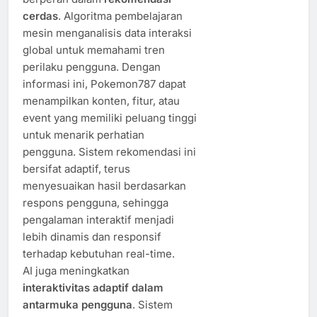
cerdas
. Algoritma pembelajaran
mesin menganalisis data interaksi
global untuk memahami tren
perilaku pengguna. Dengan
informasi ini, Pokemon787 dapat
menampilkan konten, fitur, atau
event yang memiliki peluang tinggi
untuk menarik perhatian
pengguna. Sistem rekomendasi ini
bersifat adaptif, terus
menyesuaikan hasil berdasarkan
respons pengguna, sehingga
pengalaman interaktif menjadi
lebih dinamis dan responsif
terhadap kebutuhan real-time.
AI juga meningkatkan
interaktivitas adaptif dalam
antarmuka pengguna
. Sistem