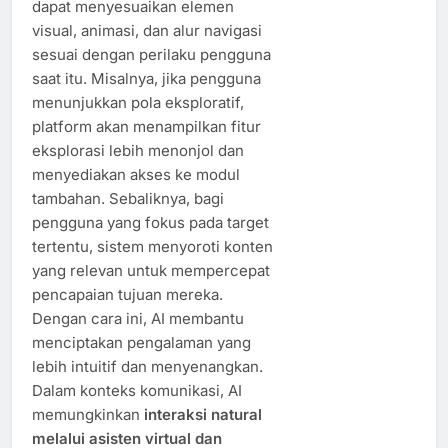
dapat menyesuaikan elemen
visual, animasi, dan alur navigasi
sesuai dengan perilaku pengguna
saat itu. Misalnya, jika pengguna
menunjukkan pola eksploratif,
platform akan menampilkan fitur
eksplorasi lebih menonjol dan
menyediakan akses ke modul
tambahan. Sebaliknya, bagi
pengguna yang fokus pada target
tertentu, sistem menyoroti konten
yang relevan untuk mempercepat
pencapaian tujuan mereka.
Dengan cara ini, AI membantu
menciptakan pengalaman yang
lebih intuitif dan menyenangkan.
Dalam konteks komunikasi, AI
memungkinkan
interaksi natural
melalui asisten virtual dan