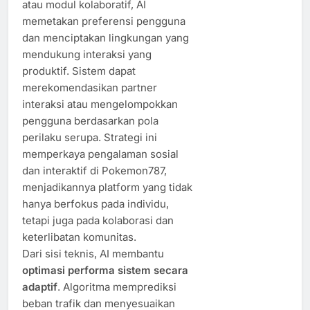
atau modul kolaboratif, AI
memetakan preferensi pengguna
dan menciptakan lingkungan yang
mendukung interaksi yang
produktif. Sistem dapat
merekomendasikan partner
interaksi atau mengelompokkan
pengguna berdasarkan pola
perilaku serupa. Strategi ini
memperkaya pengalaman sosial
dan interaktif di Pokemon787,
menjadikannya platform yang tidak
hanya berfokus pada individu,
tetapi juga pada kolaborasi dan
keterlibatan komunitas.
Dari sisi teknis, AI membantu
optimasi performa sistem secara
adaptif
. Algoritma memprediksi
beban trafik dan menyesuaikan