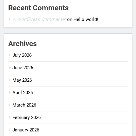
Recent Comments
A WordPress Commenter
on
Hello world!
Archives
July 2026
June 2026
May 2026
April 2026
March 2026
February 2026
January 2026