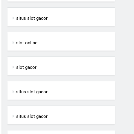
situs slot gacor
slot online
slot gacor
situs slot gacor
situs slot gacor