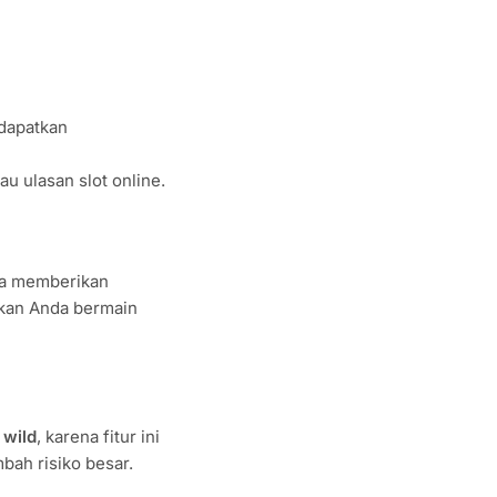
dapatkan
au ulasan slot online.
na memberikan
kan Anda bermain
u
wild
, karena fitur ini
ah risiko besar.