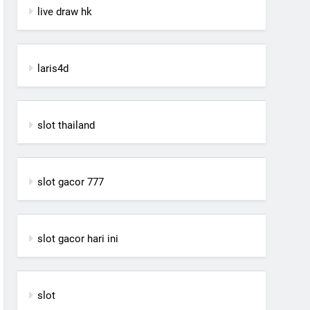
live draw hk
laris4d
slot thailand
slot gacor 777
slot gacor hari ini
slot