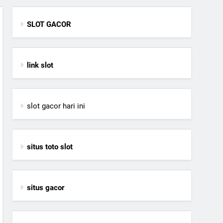
SLOT GACOR
link slot
slot gacor hari ini
situs toto slot
situs gacor