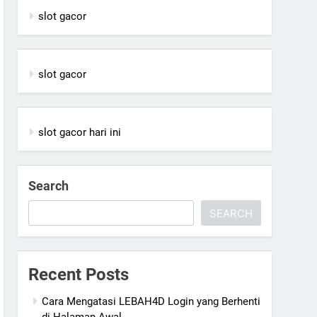
slot gacor
slot gacor
slot gacor hari ini
Search
SEARCH
Recent Posts
Cara Mengatasi LEBAH4D Login yang Berhenti