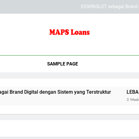
EDWINSLOT sebagai Brand Di
LEBAH4D sebagai Brand Digital dengan 
KAYA787 sebagai Brand Digital dengan Sistem
PS Loans
Cara Mengatasi LEBAH4D 
s Menyediakan Layanan Pinjaman Cepat Dengan Proses Mud
EDWINSLOT sebagai Brand Di
SAMPLE PAGE
LEBAH4D sebagai Brand Digital dengan 
KAYA787 sebagai Brand Digital dengan Sistem
ital dengan Sistem yang Terstruktur
LEBAH4D sebagai B
3 Weeks Ago