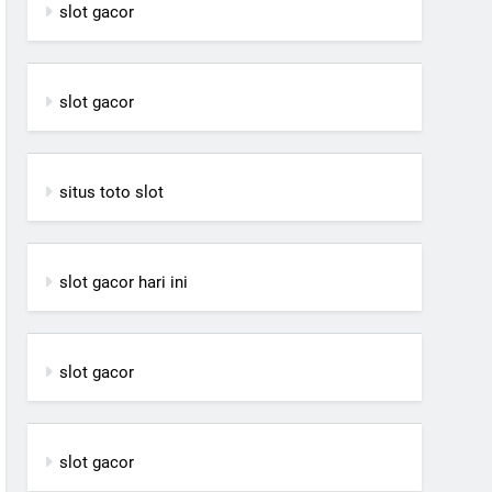
slot gacor
slot gacor
situs toto slot
slot gacor hari ini
slot gacor
slot gacor