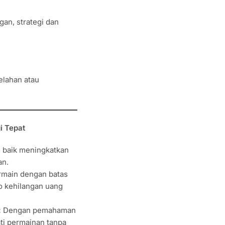
an, strategi dan
elahan atau
i Tepat
g baik meningkatkan
n.
main dengan batas
o kehilangan uang
:
Dengan pemahaman
ti permainan tanpa