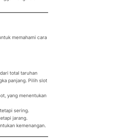
 untuk memahami cara
ari total taruhan
a panjang. Pilih slot
lot, yang menentukan
etapi sering.
tapi jarang.
entukan kemenangan.