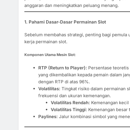
anggaran dan meningkatkan peluang menang.
1.
Pahami Dasar-Dasar Permainan Slot
Sebelum membahas strategi, penting bagi pemula
kerja permainan slot.
Komponen Utama Mesin Slot:
RTP (Return to Player):
Persentase teoretis d
yang dikembalikan kepada pemain dalam jangk
dengan RTP di atas 96%.
Volatilitas:
Tingkat risiko dalam permainan s
frekuensi dan ukuran kemenangan.
Volatilitas Rendah:
Kemenangan kecil t
Volatilitas Tinggi:
Kemenangan besar te
Paylines:
Jalur kombinasi simbol yang men