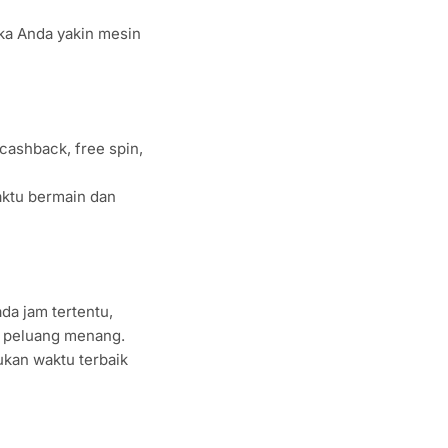
ika Anda yakin mesin
ashback, free spin,
ktu bermain dan
a jam tertentu,
an peluang menang.
kan waktu terbaik