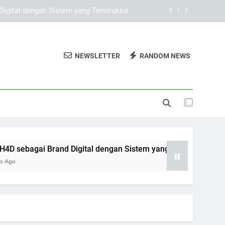
gital dengan Sistem yang Terstruktur
Sistem yang Terstruktur dan Konsisten
 yang Terstruktur dan Mudah Dipahami
NEWSLETTER
RANDOM NEWS
Login yang Berhenti di Halaman Awal
ah Dan Bunga Rendah.
gital dengan Sistem yang Terstruktur
Sistem yang Terstruktur dan Konsisten
 yang Terstruktur dan Mudah Dipahami
rand Digital dengan Sistem yang Terstruktur dan Konsisten