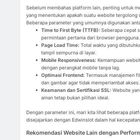
Sebelum membahas platform lain, penting untuk m
yang menentukan apakah suatu website tergolong c
Beberapa parameter yang umumnya digunakan antar
Time to First Byte (TTFB):
Seberapa cepat 
permintaan pertama dari browser pengguna.
Page Load Time:
Total waktu yang dibutuhk
tampil sempurna di layar.
Mobile Responsiveness:
Kemampuan website
dengan perangkat mobile tanpa lag.
Optimasi Frontend:
Termasuk manajemen fil
dan gambar agar tidak memperlambat akses.
Keamanan dan Sertifikasi SSL:
Website yang
aman tetap bukan pilihan ideal.
Dengan parameter ini, mari kita lihat beberapa plat
disejajarkan dengan Edwinslot dalam hal kecepatan
Rekomendasi Website Lain dengan Perfor