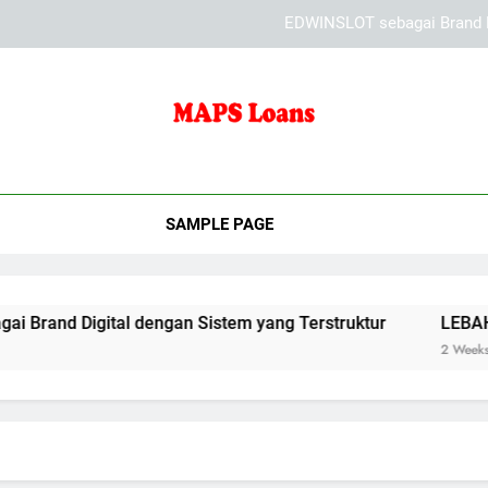
EDWINSLOT sebagai Brand Di
LEBAH4D sebagai Brand Digital dengan 
KAYA787 sebagai Brand Digital dengan Sistem
PS Loans
Cara Mengatasi LEBAH4D 
s Menyediakan Layanan Pinjaman Cepat Dengan Proses Mud
EDWINSLOT sebagai Brand Di
SAMPLE PAGE
LEBAH4D sebagai Brand Digital dengan 
KAYA787 sebagai Brand Digital dengan Sistem
Digital dengan Sistem yang Terstruktur
LEBAH4D sebaga
2 Weeks Ago