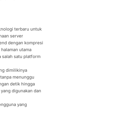
nologi terbaru untuk
naan server
ntend dengan kompresi
ng halaman utama
 salah satu platform
ng dimilikinya
 tanpa menunggu
ngan detik hingga
 yang digunakan dan
pengguna yang