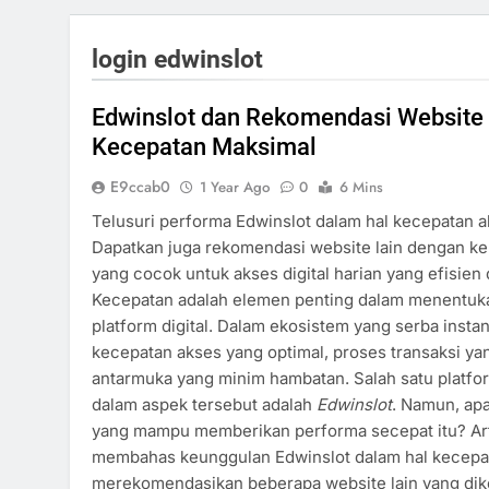
login edwinslot
Edwinslot dan Rekomendasi Website
Kecepatan Maksimal
E9ccab0
1 Year Ago
0
6 Mins
Telusuri performa Edwinslot dalam hal kecepatan a
Dapatkan juga rekomendasi website lain dengan k
yang cocok untuk akses digital harian yang efisien
Kecepatan adalah elemen penting dalam menentuka
platform digital. Dalam ekosistem yang serba inst
kecepatan akses yang optimal, proses transaksi yan
antarmuka yang minim hambatan. Salah satu platfo
dalam aspek tersebut adalah
Edwinslot
. Namun, ap
yang mampu memberikan performa secepat itu? Arti
membahas keunggulan Edwinslot dalam hal kecepa
merekomendasikan beberapa website lain yang dike