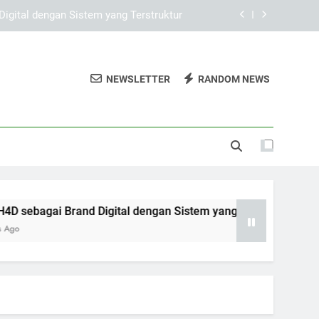
gital dengan Sistem yang Terstruktur
Sistem yang Terstruktur dan Konsisten
 yang Terstruktur dan Mudah Dipahami
NEWSLETTER
RANDOM NEWS
Login yang Berhenti di Halaman Awal
ah Dan Bunga Rendah.
gital dengan Sistem yang Terstruktur
Sistem yang Terstruktur dan Konsisten
 yang Terstruktur dan Mudah Dipahami
i Brand Digital dengan Sistem yang Terstruktur dan Konsist