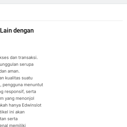
 Lain dengan
kses dan transaksi.
eunggulan serupa
 dan aman.
n kualitas suatu
an, pengguna menuntut
g responsif, serta
rm yang menonjol
akah hanya Edwinslot
kel ini akan
tan serta
nal memiliki