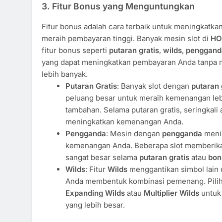
3.
Fitur Bonus yang Menguntungkan
Fitur bonus adalah cara terbaik untuk meningkatka
meraih pembayaran tinggi. Banyak mesin slot di
HO
fitur bonus seperti
putaran gratis
,
wilds
,
penggand
yang dapat meningkatkan pembayaran Anda tanpa
lebih banyak.
Putaran Gratis
: Banyak slot dengan
putaran 
peluang besar untuk meraih kemenangan leb
tambahan. Selama putaran gratis, seringkali
meningkatkan kemenangan Anda.
Pengganda
: Mesin dengan
pengganda
menin
kemenangan Anda. Beberapa slot memberik
sangat besar selama
putaran gratis
atau
bon
Wilds
: Fitur
Wilds
menggantikan simbol lain
Anda membentuk kombinasi pemenang. Pili
Expanding Wilds
atau
Multiplier Wilds
untuk
yang lebih besar.