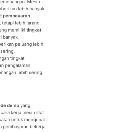
kemenangan. Mesin
erikan lebih banyak
at pembayaran
etapi lebih jarang.
 yang memiliki
tingkat
i banyak
erikan peluang lebih
sering.
ngan tingkat
an pengalaman
nangan lebih sering
de demo
yang
cara kerja mesin slot
patan untuk mengenal
ana pembayaran bekerja