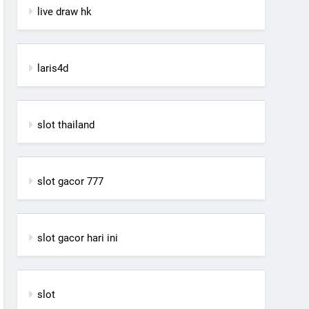
live draw hk
laris4d
slot thailand
slot gacor 777
slot gacor hari ini
slot