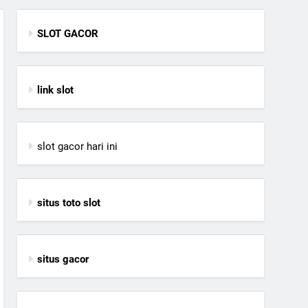
SLOT GACOR
link slot
slot gacor hari ini
situs toto slot
situs gacor