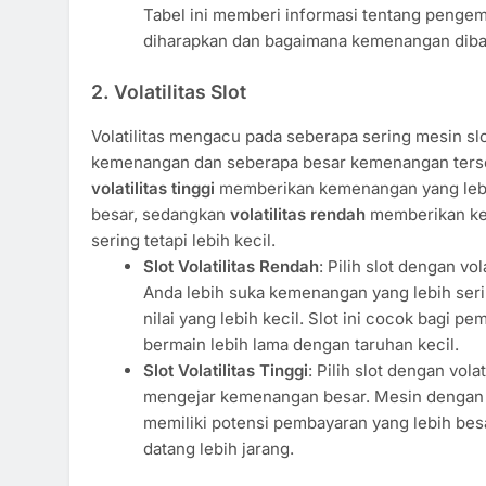
Tabel ini memberi informasi tentang pengem
diharapkan dan bagaimana kemenangan diba
2.
Volatilitas Slot
Volatilitas mengacu pada seberapa sering mesin s
kemenangan dan seberapa besar kemenangan ters
volatilitas tinggi
memberikan kemenangan yang lebih
besar, sedangkan
volatilitas rendah
memberikan ke
sering tetapi lebih kecil.
Slot Volatilitas Rendah
: Pilih slot dengan vol
Anda lebih suka kemenangan yang lebih ser
nilai yang lebih kecil. Slot ini cocok bagi pe
bermain lebih lama dengan taruhan kecil.
Slot Volatilitas Tinggi
: Pilih slot dengan volat
mengejar kemenangan besar. Mesin dengan vo
memiliki potensi pembayaran yang lebih bes
datang lebih jarang.