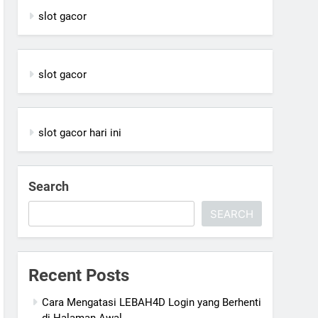
slot gacor
slot gacor
slot gacor hari ini
Search
SEARCH
Recent Posts
Cara Mengatasi LEBAH4D Login yang Berhenti