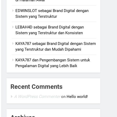
di Halaman Awal
EDWINSLOT sebagai Brand Digital dengan
Sistem yang Terstruktur
LEBAH4D sebagai Brand Digital dengan
Sistem yang Terstruktur dan Konsisten
KAYA787 sebagai Brand Digital dengan Sistem
yang Terstruktur dan Mudah Dipahami
KAYA787 dan Pengembangan Sistem untuk
Pengalaman Digital yang Lebih Baik
Recent Comments
A WordPress Commenter
on
Hello world!