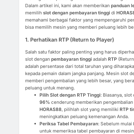
Dalam artikel ini, kami akan memberikan
panduan l
memilih
slot dengan pembayaran tinggi
di
HORAS
memahami berbagai faktor yang mempengaruhi pem
bisa memilih mesin yang memberi peluang lebih b
1.
Perhatikan RTP (Return to Player)
Salah satu faktor paling penting yang harus diperha
slot dengan
pembayaran tinggi
adalah
RTP
(Return
adalah persentase dari total taruhan yang diharapk
kepada pemain dalam jangka panjang. Mesin slot 
memberi pengembalian yang lebih besar, yang berar
peluang untuk menang.
Pilih Slot dengan RTP Tinggi
: Biasanya, slo
96%
cenderung memberikan pengembalian ya
HORAS88
, pilihlah slot yang memiliki
RTP ti
meningkatkan peluang kemenangan Anda.
Periksa Tabel Pembayaran
: Sebelum mulai 
untuk memeriksa tabel pembayaran di mesin s