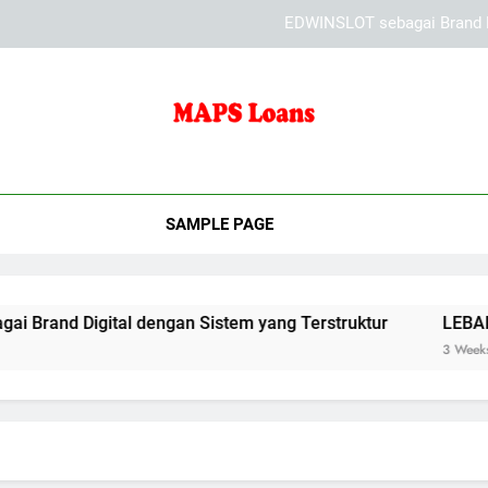
EDWINSLOT sebagai Brand Di
LEBAH4D sebagai Brand Digital dengan 
KAYA787 sebagai Brand Digital dengan Sistem
PS Loans
Cara Mengatasi LEBAH4D 
s Menyediakan Layanan Pinjaman Cepat Dengan Proses Mud
EDWINSLOT sebagai Brand Di
SAMPLE PAGE
LEBAH4D sebagai Brand Digital dengan 
KAYA787 sebagai Brand Digital dengan Sistem
ital dengan Sistem yang Terstruktur
LEBAH4D sebagai B
3 Weeks Ago