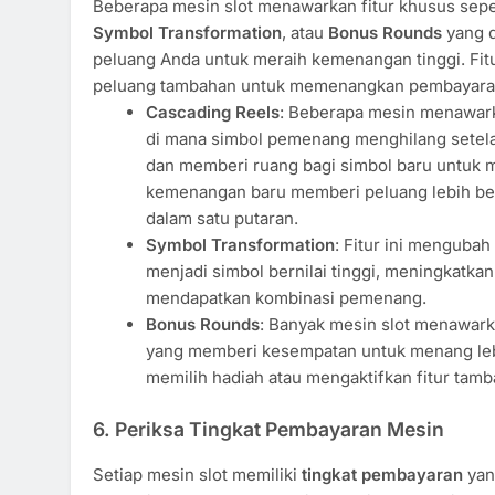
Beberapa mesin slot menawarkan fitur khusus sepe
Symbol Transformation
, atau
Bonus Rounds
yang d
peluang Anda untuk meraih kemenangan tinggi. Fitu
peluang tambahan untuk memenangkan pembayaran
Cascading Reels
: Beberapa mesin menawa
di mana simbol pemenang menghilang setel
dan memberi ruang bagi simbol baru untuk m
kemenangan baru memberi peluang lebih be
dalam satu putaran.
Symbol Transformation
: Fitur ini mengubah
menjadi simbol bernilai tinggi, meningkatka
mendapatkan kombinasi pemenang.
Bonus Rounds
: Banyak mesin slot menawar
yang memberi kesempatan untuk menang le
memilih hadiah atau mengaktifkan fitur tamb
6.
Periksa Tingkat Pembayaran Mesin
Setiap mesin slot memiliki
tingkat pembayaran
yan