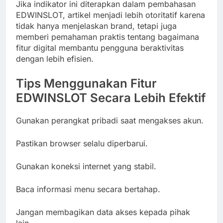
Jika indikator ini diterapkan dalam pembahasan
EDWINSLOT, artikel menjadi lebih otoritatif karena
tidak hanya menjelaskan brand, tetapi juga
memberi pemahaman praktis tentang bagaimana
fitur digital membantu pengguna beraktivitas
dengan lebih efisien.
Tips Menggunakan Fitur
EDWINSLOT Secara Lebih Efektif
Gunakan perangkat pribadi saat mengakses akun.
Pastikan browser selalu diperbarui.
Gunakan koneksi internet yang stabil.
Baca informasi menu secara bertahap.
Jangan membagikan data akses kepada pihak