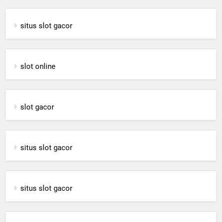
situs slot gacor
slot online
slot gacor
situs slot gacor
situs slot gacor