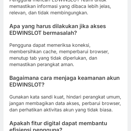
memastikan informasi yang dibaca lebih jelas,
relevan, dan tidak membingungkan.
Apa yang harus dilakukan jika akses
EDWINSLOT bermasalah?
Pengguna dapat memeriksa koneksi,
membersihkan cache, memperbarui browser,
menutup tab yang tidak diperlukan, dan
memastikan perangkat aman.
Bagaimana cara menjaga keamanan akun
EDWINSLOT?
Gunakan kata sandi kuat, hindari perangkat umum,
jangan membagikan data akses, perbarui browser,
dan perhatikan aktivitas akun yang tidak biasa.
Apakah fitur digital dapat membantu
efisiensi pengguna?