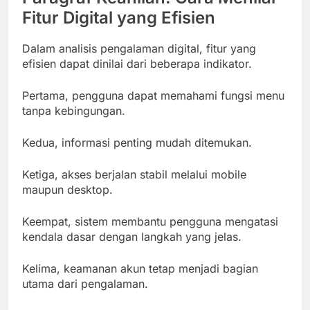
Fitur Digital yang Efisien
Dalam analisis pengalaman digital, fitur yang
efisien dapat dinilai dari beberapa indikator.
Pertama, pengguna dapat memahami fungsi menu
tanpa kebingungan.
Kedua, informasi penting mudah ditemukan.
Ketiga, akses berjalan stabil melalui mobile
maupun desktop.
Keempat, sistem membantu pengguna mengatasi
kendala dasar dengan langkah yang jelas.
Kelima, keamanan akun tetap menjadi bagian
utama dari pengalaman.