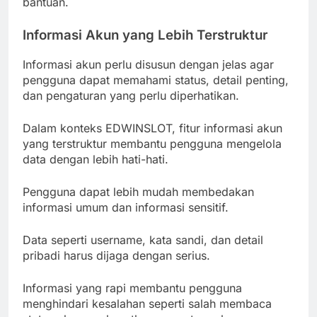
bantuan.
Informasi Akun yang Lebih Terstruktur
Informasi akun perlu disusun dengan jelas agar
pengguna dapat memahami status, detail penting,
dan pengaturan yang perlu diperhatikan.
Dalam konteks EDWINSLOT, fitur informasi akun
yang terstruktur membantu pengguna mengelola
data dengan lebih hati-hati.
Pengguna dapat lebih mudah membedakan
informasi umum dan informasi sensitif.
Data seperti username, kata sandi, dan detail
pribadi harus dijaga dengan serius.
Informasi yang rapi membantu pengguna
menghindari kesalahan seperti salah membaca