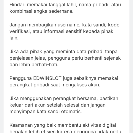
Hindari memakai tanggal lahir, nama pribadi, atau
kombinasi angka sederhana.
Jangan membagikan username, kata sandi, kode
verifikasi, atau informasi sensitif kepada pihak
lain.
Jika ada pihak yang meminta data pribadi tanpa
penjelasan jelas, pengguna perlu berhenti sejenak
dan lebih berhati-hati.
Pengguna EDWINSLOT juga sebaiknya memakai
perangkat pribadi saat mengakses akun.
Jika menggunakan perangkat bersama, pastikan
keluar dari akun setelah selesai dan jangan
menyimpan kata sandi otomatis.
Keamanan yang baik membantu aktivitas digital
berjalan lebih efisien karena pengguna tidak perlu