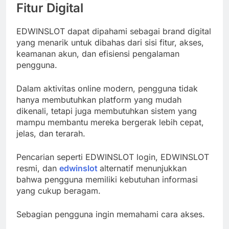
Fitur Digital
EDWINSLOT dapat dipahami sebagai brand digital
yang menarik untuk dibahas dari sisi fitur, akses,
keamanan akun, dan efisiensi pengalaman
pengguna.
Dalam aktivitas online modern, pengguna tidak
hanya membutuhkan platform yang mudah
dikenali, tetapi juga membutuhkan sistem yang
mampu membantu mereka bergerak lebih cepat,
jelas, dan terarah.
Pencarian seperti EDWINSLOT login, EDWINSLOT
resmi, dan
edwinslot
alternatif menunjukkan
bahwa pengguna memiliki kebutuhan informasi
yang cukup beragam.
Sebagian pengguna ingin memahami cara akses.