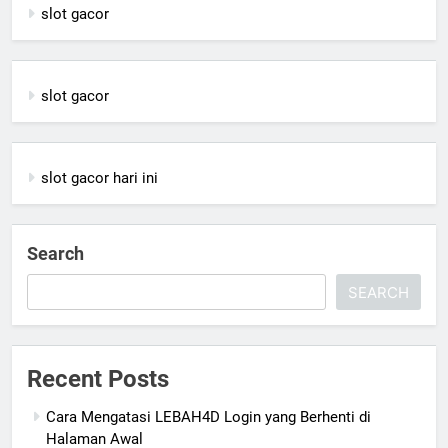
slot gacor
slot gacor
slot gacor hari ini
Search
SEARCH
Recent Posts
Cara Mengatasi LEBAH4D Login yang Berhenti di
Halaman Awal