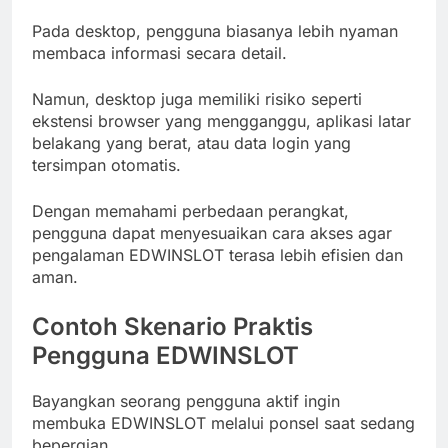
Pada desktop, pengguna biasanya lebih nyaman
membaca informasi secara detail.
Namun, desktop juga memiliki risiko seperti
ekstensi browser yang mengganggu, aplikasi latar
belakang yang berat, atau data login yang
tersimpan otomatis.
Dengan memahami perbedaan perangkat,
pengguna dapat menyesuaikan cara akses agar
pengalaman EDWINSLOT terasa lebih efisien dan
aman.
Contoh Skenario Praktis
Pengguna EDWINSLOT
Bayangkan seorang pengguna aktif ingin
membuka EDWINSLOT melalui ponsel saat sedang
bepergian.