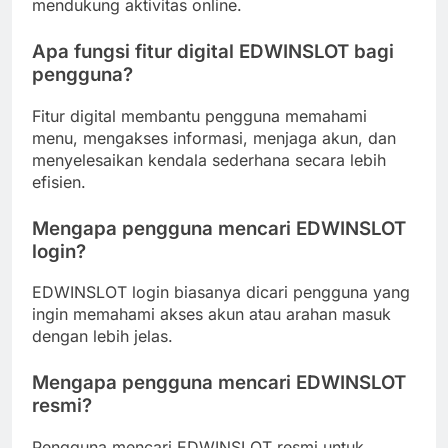
mendukung aktivitas online.
Apa fungsi fitur digital EDWINSLOT bagi
pengguna?
Fitur digital membantu pengguna memahami
menu, mengakses informasi, menjaga akun, dan
menyelesaikan kendala sederhana secara lebih
efisien.
Mengapa pengguna mencari EDWINSLOT
login?
EDWINSLOT login biasanya dicari pengguna yang
ingin memahami akses akun atau arahan masuk
dengan lebih jelas.
Mengapa pengguna mencari EDWINSLOT
resmi?
Pengguna mencari EDWINSLOT resmi untuk