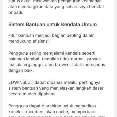
status akun, melewatkan pengaturan keamanan,
atau membagikan data yang seharusnya bersifat
pribadi.
Sistem Bantuan untuk Kendala Umum
Fitur bantuan menjadi bagian penting dalam
mendukung efisiensi.
Pengguna sering mengalami kendala seperti
halaman lambat, tampilan tidak normal, proses
masuk terganggu, atau browser tidak merespons
dengan baik.
EDWINSLOT dapat dibahas melalui pentingnya
sistem bantuan yang menjelaskan langkah dasar
secara mudah dipahami.
Pengguna dapat diarahkan untuk memeriksa
koneksi, membersihkan cache, memperbarui