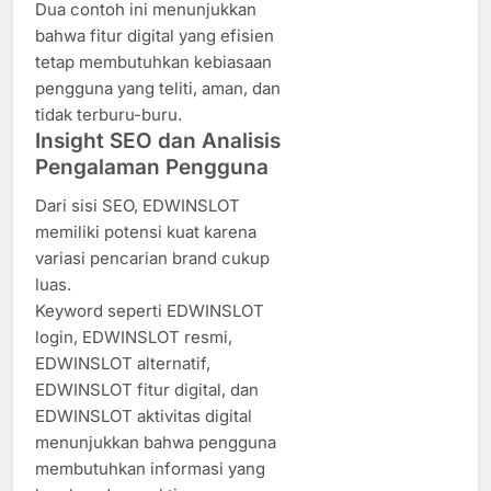
Dua contoh ini menunjukkan
bahwa fitur digital yang efisien
tetap membutuhkan kebiasaan
pengguna yang teliti, aman, dan
tidak terburu-buru.
Insight SEO dan Analisis
Pengalaman Pengguna
Dari sisi SEO, EDWINSLOT
memiliki potensi kuat karena
variasi pencarian brand cukup
luas.
Keyword seperti EDWINSLOT
login, EDWINSLOT resmi,
EDWINSLOT alternatif,
EDWINSLOT fitur digital, dan
EDWINSLOT aktivitas digital
menunjukkan bahwa pengguna
membutuhkan informasi yang