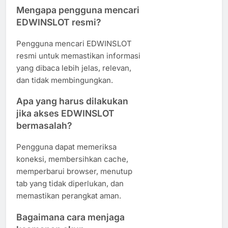
Mengapa pengguna mencari
EDWINSLOT resmi?
Pengguna mencari EDWINSLOT
resmi untuk memastikan informasi
yang dibaca lebih jelas, relevan,
dan tidak membingungkan.
Apa yang harus dilakukan
jika akses EDWINSLOT
bermasalah?
Pengguna dapat memeriksa
koneksi, membersihkan cache,
memperbarui browser, menutup
tab yang tidak diperlukan, dan
memastikan perangkat aman.
Bagaimana cara menjaga