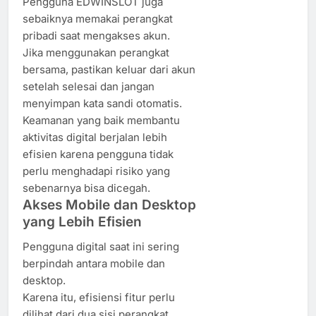
Pengguna EDWINSLOT juga
sebaiknya memakai perangkat
pribadi saat mengakses akun.
Jika menggunakan perangkat
bersama, pastikan keluar dari akun
setelah selesai dan jangan
menyimpan kata sandi otomatis.
Keamanan yang baik membantu
aktivitas digital berjalan lebih
efisien karena pengguna tidak
perlu menghadapi risiko yang
sebenarnya bisa dicegah.
Akses Mobile dan Desktop
yang Lebih Efisien
Pengguna digital saat ini sering
berpindah antara mobile dan
desktop.
Karena itu, efisiensi fitur perlu
dilihat dari dua sisi perangkat.