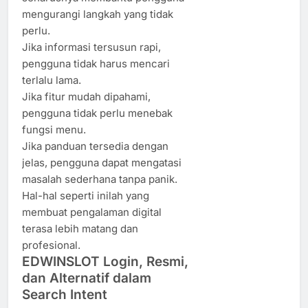
mengurangi langkah yang tidak
perlu.
Jika informasi tersusun rapi,
pengguna tidak harus mencari
terlalu lama.
Jika fitur mudah dipahami,
pengguna tidak perlu menebak
fungsi menu.
Jika panduan tersedia dengan
jelas, pengguna dapat mengatasi
masalah sederhana tanpa panik.
Hal-hal seperti inilah yang
membuat pengalaman digital
terasa lebih matang dan
profesional.
EDWINSLOT Login, Resmi,
dan Alternatif dalam
Search Intent