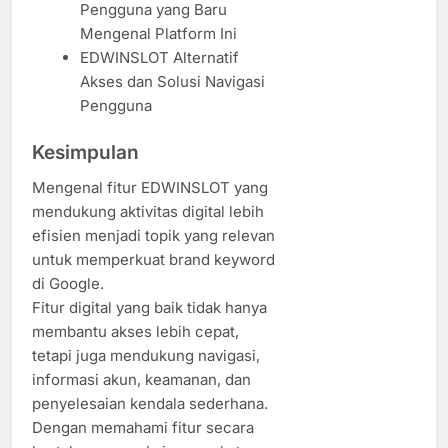
Pengguna yang Baru
Mengenal Platform Ini
EDWINSLOT Alternatif
Akses dan Solusi Navigasi
Pengguna
Kesimpulan
Mengenal fitur EDWINSLOT yang
mendukung aktivitas digital lebih
efisien menjadi topik yang relevan
untuk memperkuat brand keyword
di Google.
Fitur digital yang baik tidak hanya
membantu akses lebih cepat,
tetapi juga mendukung navigasi,
informasi akun, keamanan, dan
penyelesaian kendala sederhana.
Dengan memahami fitur secara