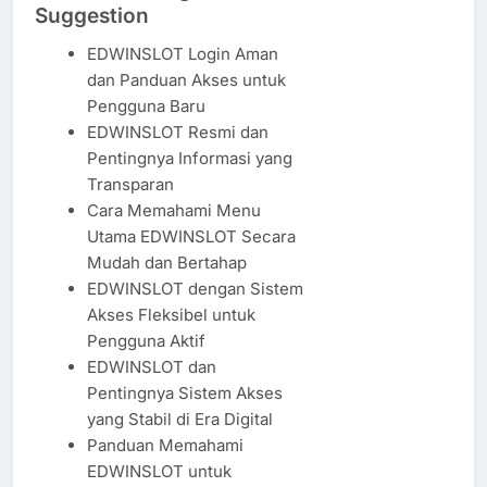
Suggestion
EDWINSLOT Login Aman
dan Panduan Akses untuk
Pengguna Baru
EDWINSLOT Resmi dan
Pentingnya Informasi yang
Transparan
Cara Memahami Menu
Utama EDWINSLOT Secara
Mudah dan Bertahap
EDWINSLOT dengan Sistem
Akses Fleksibel untuk
Pengguna Aktif
EDWINSLOT dan
Pentingnya Sistem Akses
yang Stabil di Era Digital
Panduan Memahami
EDWINSLOT untuk