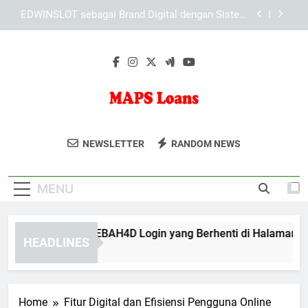
Skip
LEBAH4D sebagai Brand Digital dengan Sistem
to
yang Terstruktur dan Konsisten
content
KAYA787 sebagai Brand Digital dengan Sistem
yang Terstruktur dan Mudah Dipahami
Cara Mengatasi LEBAH4D Login yang Berhenti di
Halaman Awal
EDWINSLOT sebagai Brand Digital dengan Sistem
yang Terstruktur
MAPS Loans
MAPS Loans Menyediakan Layanan
LEBAH4D sebagai Brand Digital dengan Sistem
NEWSLETTER
RANDOM NEWS
yang Terstruktur dan Konsisten
Pinjaman Cepat Dengan Proses Mudah
KAYA787 sebagai Brand Digital dengan Sistem
Dan Bunga Rendah.
yang Terstruktur dan Mudah Dipahami
MENU
ra Mengatasi LEBAH4D Login yang Berhenti di Halaman Awal
HEADLINES
Week Ago
Home
Fitur Digital dan Efisiensi Pengguna Online