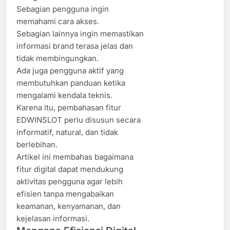
Sebagian pengguna ingin
memahami cara akses.
Sebagian lainnya ingin memastikan
informasi brand terasa jelas dan
tidak membingungkan.
Ada juga pengguna aktif yang
membutuhkan panduan ketika
mengalami kendala teknis.
Karena itu, pembahasan fitur
EDWINSLOT perlu disusun secara
informatif, natural, dan tidak
berlebihan.
Artikel ini membahas bagaimana
fitur digital dapat mendukung
aktivitas pengguna agar lebih
efisien tanpa mengabaikan
keamanan, kenyamanan, dan
kejelasan informasi.