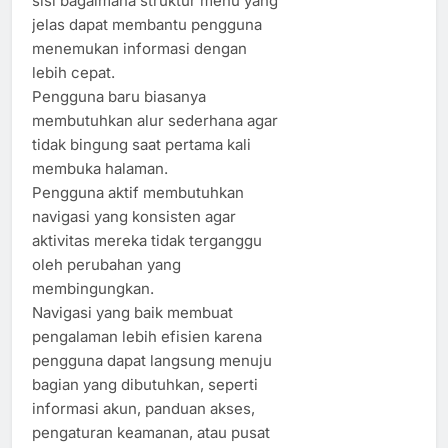
sisi bagaimana struktur menu yang
jelas dapat membantu pengguna
menemukan informasi dengan
lebih cepat.
Pengguna baru biasanya
membutuhkan alur sederhana agar
tidak bingung saat pertama kali
membuka halaman.
Pengguna aktif membutuhkan
navigasi yang konsisten agar
aktivitas mereka tidak terganggu
oleh perubahan yang
membingungkan.
Navigasi yang baik membuat
pengalaman lebih efisien karena
pengguna dapat langsung menuju
bagian yang dibutuhkan, seperti
informasi akun, panduan akses,
pengaturan keamanan, atau pusat