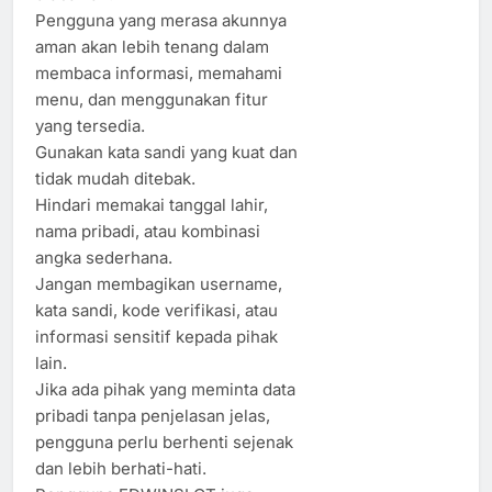
Pengguna yang merasa akunnya
aman akan lebih tenang dalam
membaca informasi, memahami
menu, dan menggunakan fitur
yang tersedia.
Gunakan kata sandi yang kuat dan
tidak mudah ditebak.
Hindari memakai tanggal lahir,
nama pribadi, atau kombinasi
angka sederhana.
Jangan membagikan username,
kata sandi, kode verifikasi, atau
informasi sensitif kepada pihak
lain.
Jika ada pihak yang meminta data
pribadi tanpa penjelasan jelas,
pengguna perlu berhenti sejenak
dan lebih berhati-hati.