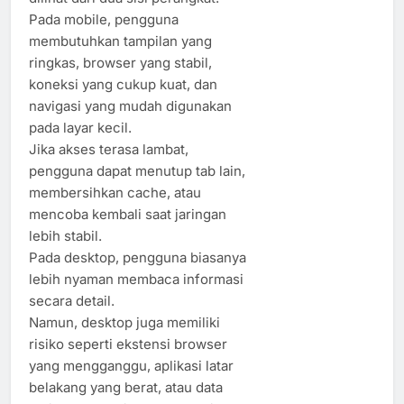
Pada mobile, pengguna
membutuhkan tampilan yang
ringkas, browser yang stabil,
koneksi yang cukup kuat, dan
navigasi yang mudah digunakan
pada layar kecil.
Jika akses terasa lambat,
pengguna dapat menutup tab lain,
membersihkan cache, atau
mencoba kembali saat jaringan
lebih stabil.
Pada desktop, pengguna biasanya
lebih nyaman membaca informasi
secara detail.
Namun, desktop juga memiliki
risiko seperti ekstensi browser
yang mengganggu, aplikasi latar
belakang yang berat, atau data