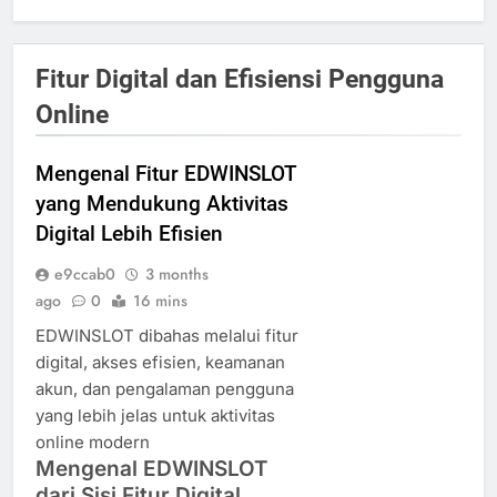
Fitur Digital dan Efisiensi Pengguna
Online
Mengenal Fitur EDWINSLOT
yang Mendukung Aktivitas
Digital Lebih Efisien
e9ccab0
3 months
ago
0
16 mins
EDWINSLOT dibahas melalui fitur
digital, akses efisien, keamanan
akun, dan pengalaman pengguna
yang lebih jelas untuk aktivitas
online modern
Mengenal EDWINSLOT
dari Sisi Fitur Digital