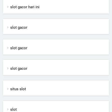
slot gacor hari ini
slot gacor
slot gacor
slot gacor
situs slot
slot