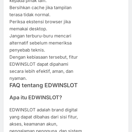
kepada pihak lain.
Bersihkan cache jika tampilan
terasa tidak normal.
Periksa ekstensi browser jika
memakai desktop.
Jangan terburu-buru mencari
alternatif sebelum memeriksa
penyebab teknis.
Dengan kebiasaan tersebut, fitur
EDWINSLOT dapat dipahami
secara lebih efektif, aman, dan
nyaman.
FAQ tentang EDWINSLOT
Apa itu EDWINSLOT?
EDWINSLOT adalah brand digital
yang dapat dibahas dari sisi fitur,
akses, keamanan akun,
pengalaman pengguna, dan sistem