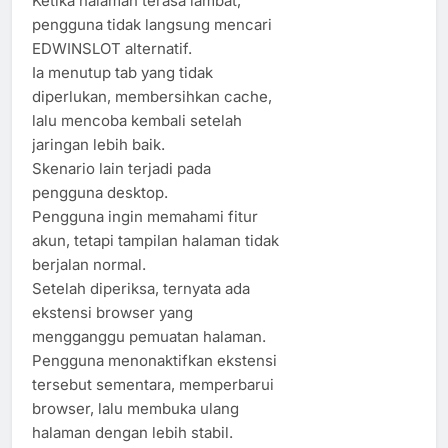
Ketika halaman terasa lambat,
pengguna tidak langsung mencari
EDWINSLOT alternatif.
Ia menutup tab yang tidak
diperlukan, membersihkan cache,
lalu mencoba kembali setelah
jaringan lebih baik.
Skenario lain terjadi pada
pengguna desktop.
Pengguna ingin memahami fitur
akun, tetapi tampilan halaman tidak
berjalan normal.
Setelah diperiksa, ternyata ada
ekstensi browser yang
mengganggu pemuatan halaman.
Pengguna menonaktifkan ekstensi
tersebut sementara, memperbarui
browser, lalu membuka ulang
halaman dengan lebih stabil.