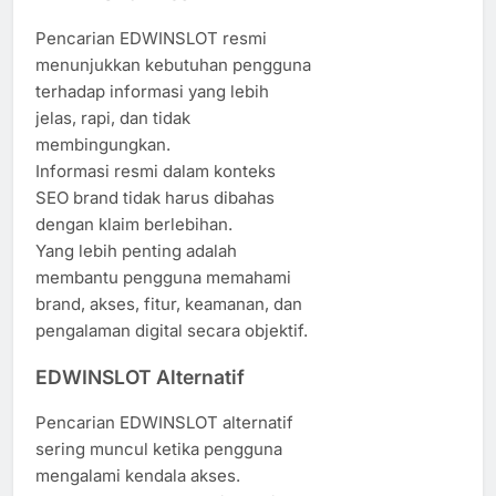
Pencarian EDWINSLOT resmi
menunjukkan kebutuhan pengguna
terhadap informasi yang lebih
jelas, rapi, dan tidak
membingungkan.
Informasi resmi dalam konteks
SEO brand tidak harus dibahas
dengan klaim berlebihan.
Yang lebih penting adalah
membantu pengguna memahami
brand, akses, fitur, keamanan, dan
pengalaman digital secara objektif.
EDWINSLOT Alternatif
Pencarian EDWINSLOT alternatif
sering muncul ketika pengguna
mengalami kendala akses.