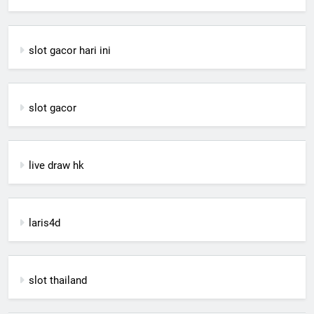
slot gacor hari ini
slot gacor
live draw hk
laris4d
slot thailand