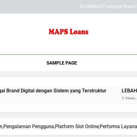
EDWINSLOT sebagai Brand Di
LEBAH4D sebagai Brand Digital dengan 
KAYA787 sebagai Brand Digital dengan Sistem
PS Loans
Cara Mengatasi LEBAH4D 
s Menyediakan Layanan Pinjaman Cepat Dengan Proses Mud
EDWINSLOT sebagai Brand Di
SAMPLE PAGE
LEBAH4D sebagai Brand Digital dengan 
KAYA787 sebagai Brand Digital dengan Sistem
tal dengan Sistem yang Terstruktur
LEBAH4D sebagai Br
3 Weeks Ago
rn,Pengalaman Pengguna,Platform Slot Online,Performa Layan