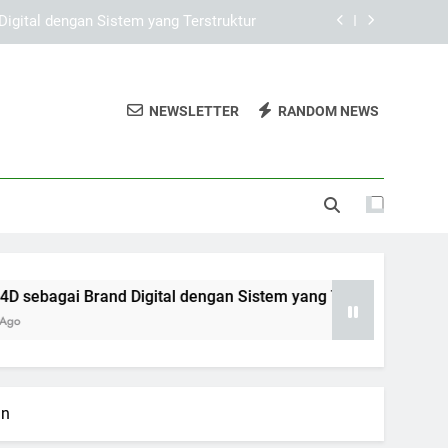
gital dengan Sistem yang Terstruktur
Sistem yang Terstruktur dan Konsisten
 yang Terstruktur dan Mudah Dipahami
NEWSLETTER
RANDOM NEWS
Login yang Berhenti di Halaman Awal
ah Dan Bunga Rendah.
gital dengan Sistem yang Terstruktur
Sistem yang Terstruktur dan Konsisten
 yang Terstruktur dan Mudah Dipahami
and Digital dengan Sistem yang Terstruktur dan Konsisten
an