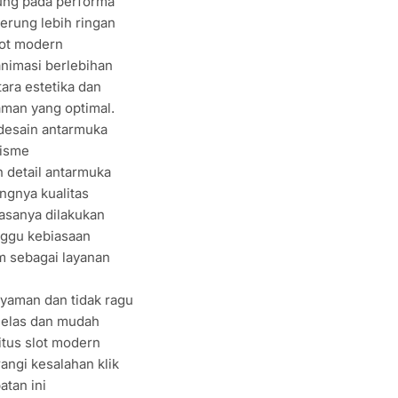
ung pada performa
erung lebih ringan
lot modern
animasi berlebihan
ra estetika dan
aman yang optimal.
 desain antarmuka
lisme
 detail antarmuka
gnya kualitas
asanya dilakukan
nggu kebiasaan
m sebagai layanan
yaman dan tidak ragu
 jelas dan mudah
tus slot modern
gi kesalahan klik
tan ini