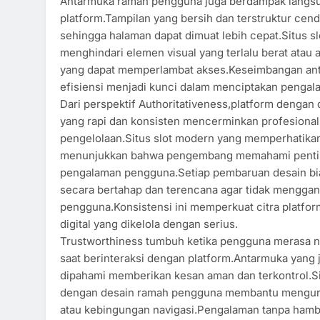
Antarmuka ramah pengguna juga berdampak langs
platform.Tampilan yang bersih dan terstruktur cend
sehingga halaman dapat dimuat lebih cepat.Situs s
menghindari elemen visual yang terlalu berat atau 
yang dapat memperlambat akses.Keseimbangan anta
efisiensi menjadi kunci dalam menciptakan pengal
Dari perspektif Authoritativeness,platform dengan
yang rapi dan konsisten mencerminkan profesiona
pengelolaan.Situs slot modern yang memperhatikan
menunjukkan bahwa pengembang memahami pentin
pengalaman pengguna.Setiap pembaruan desain bi
secara bertahap dan terencana agar tidak mengga
pengguna.Konsistensi ini memperkuat citra platfor
digital yang dikelola dengan serius.
Trustworthiness tumbuh ketika pengguna merasa n
saat berinteraksi dengan platform.Antarmuka yang
dipahami memberikan kesan aman dan terkontrol.Si
dengan desain ramah pengguna membantu menguran
atau kebingungan navigasi.Pengalaman tanpa hamba