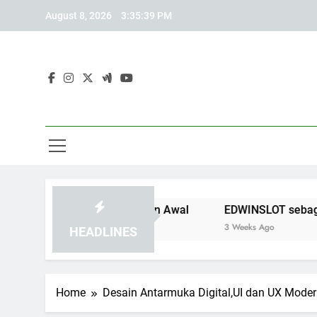
Skip
August 8, 2026
3:35:40 PM
to
content
MA
MAPS Loan
erhenti di Halaman Awal
EDWINSLOT sebagai Brand Digi
3 Weeks Ago
HEADLINES
Home
Desain Antarmuka Digital,UI dan UX Mode