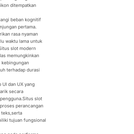
ikon ditempatkan
ngi beban kognitif
unjungan pertama.
rikan rasa nyaman
lu waktu lama untuk
Situs slot modern
jelas memungkinkan
h kebingungan
uh terhadap durasi
p UI dan UX yang
arik secara
pengguna.Situs slot
 proses perancangan
teks,serta
liki tujuan fungsional