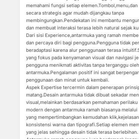
memahami fungsi setiap elemen.Tombol,menu,dan 
secara strategis agar mudah dijangkau tanpa
membingungkan.Pendekatan ini membantu mengura
dan membuat interaksi terasa lebih natural sejak k
Dari sisi Experience,antarmuka yang ramah membe
dan percaya diri bagi pengguna.Pengguna tidak per
beradaptasi karena alur penggunaan terasa intuitif.
yang fokus pada kenyamanan visual dan navigasi 
pengguna menikmati aktivitas tanpa terganggu ole
antarmuka.Pengalaman positif ini sangat berpengar
penggunaan dan minat untuk kembali.
Aspek Expertise tercermin dalam penerapan prinsi
matang.Desain antarmuka tidak dibuat sekadar men
visual,melainkan berdasarkan pemahaman perilaku 
modern dengan antarmuka ramah biasanya melalui
yang mempertimbangkan kemudahan klik,kejelasan 
konsistensi warna dan tipografi.Setiap elemen memi
yang jelas sehingga desain tidak terasa berlebihan.