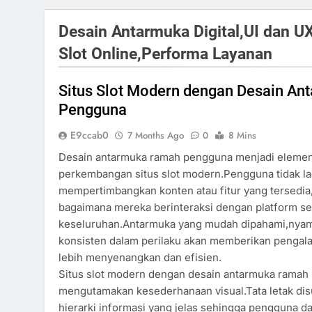
Desain Antarmuka Digital,UI dan 
Slot Online,Performa Layanan
Situs Slot Modern dengan Desain A
Pengguna
E9ccab0
7 Months Ago
0
8 Mins
Desain antarmuka ramah pengguna menjadi elemen
perkembangan situs slot modern.Pengguna tidak la
mempertimbangkan konten atau fitur yang tersedia,
bagaimana mereka berinteraksi dengan platform s
keseluruhan.Antarmuka yang mudah dipahami,nya
konsisten dalam perilaku akan memberikan pengala
lebih menyenangkan dan efisien.
Situs slot modern dengan desain antarmuka ramah
mengutamakan kesederhanaan visual.Tata letak dis
hierarki informasi yang jelas sehingga pengguna d