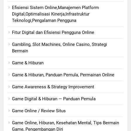
Efisiensi Sistem Online,Manajemen Platform
Digital,Optimalisasi Kinerja,Infrastruktur
Teknologi,Pengalaman Pengguna
Fitur Digital dan Efisiensi Pengguna Online
Gambling, Slot Machines, Online Casino, Strategi
Bermain
Game & Hiburan
Game & Hiburan, Panduan Pemula, Permainan Online
Game Awareness & Strategy Improvement
Game Digital & Hiburan — Panduan Pemula
Game Online / Review Situs
Game Online, Hiburan, Kesehatan Mental, Tips Bermain
Game, Pengembangan Diri