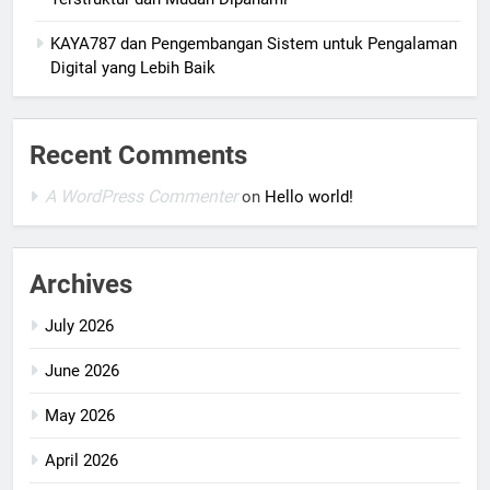
KAYA787 dan Pengembangan Sistem untuk Pengalaman
Digital yang Lebih Baik
Recent Comments
A WordPress Commenter
on
Hello world!
Archives
July 2026
June 2026
May 2026
April 2026