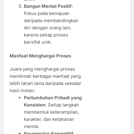
Bangun Mental Positif:
Fokus pada kemajuan
daripada membandingkan
diri dengan orang lain,
karena setiap proses
bersifat unik.
Manfaat Menghargai Proses
Juara yang menghargai proses
menikmati berbagai manfaat yang
lebih tahan lama daripada sekadar
hasil instan:
Pertumbuhan Pribadi yang
Konsisten:
Setiap langkah
membentuk keterampilan,
karakter, dan ketahanan
mental.
Keunggulan Kompetitif