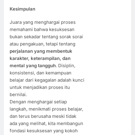
Kesimpulan
Juara yang menghargai proses
memahami bahwa kesuksesan
bukan sekadar tentang sorak sorai
atau pengakuan, tetapi tentang
perjalanan yang membentuk
karakter, keterampilan, dan
mental yang tangguh
. Disiplin,
konsistensi, dan kemampuan
belajar dari kegagalan adalah kunci
untuk menjadikan proses itu
bernilai.
Dengan menghargai setiap
langkah, menikmati proses belajar,
dan terus berusaha meski tidak
ada yang melihat, kita membangun
fondasi kesuksesan yang kokoh