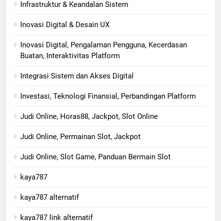
Infrastruktur & Keandalan Sistem
Inovasi Digital & Desain UX
Inovasi Digital, Pengalaman Pengguna, Kecerdasan
Buatan, Interaktivitas Platform
Integrasi Sistem dan Akses Digital
Investasi, Teknologi Finansial, Perbandingan Platform
Judi Online, Horas88, Jackpot, Slot Online
Judi Online, Permainan Slot, Jackpot
Judi Online, Slot Game, Panduan Bermain Slot
kaya787
kaya787 alternatif
kaya787 link alternatif