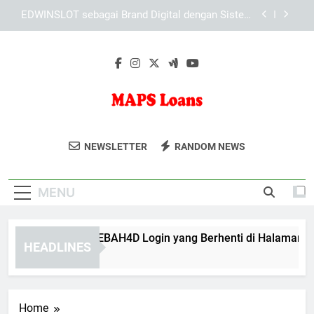
Skip
LEBAH4D sebagai Brand Digital dengan Sistem
to
yang Terstruktur dan Konsisten
content
KAYA787 sebagai Brand Digital dengan Sistem
yang Terstruktur dan Mudah Dipahami
Cara Mengatasi LEBAH4D Login yang Berhenti di
Halaman Awal
EDWINSLOT sebagai Brand Digital dengan Sistem
yang Terstruktur
MAPS Loans
MAPS Loans Menyediakan Layanan
LEBAH4D sebagai Brand Digital dengan Sistem
NEWSLETTER
RANDOM NEWS
yang Terstruktur dan Konsisten
Pinjaman Cepat Dengan Proses Mudah
KAYA787 sebagai Brand Digital dengan Sistem
Dan Bunga Rendah.
yang Terstruktur dan Mudah Dipahami
MENU
ra Mengatasi LEBAH4D Login yang Berhenti di Halaman Awal
HEADLINES
Weeks Ago
Home