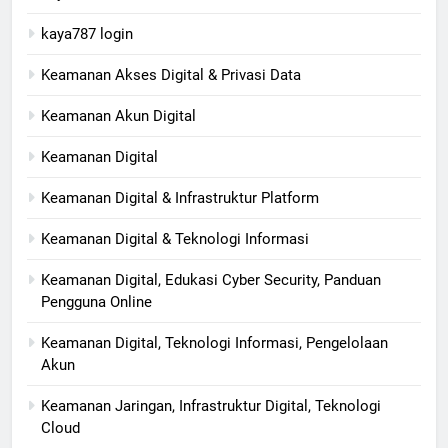
kaya787 login
Keamanan Akses Digital & Privasi Data
Keamanan Akun Digital
Keamanan Digital
Keamanan Digital & Infrastruktur Platform
Keamanan Digital & Teknologi Informasi
Keamanan Digital, Edukasi Cyber Security, Panduan
Pengguna Online
Keamanan Digital, Teknologi Informasi, Pengelolaan
Akun
Keamanan Jaringan, Infrastruktur Digital, Teknologi
Cloud