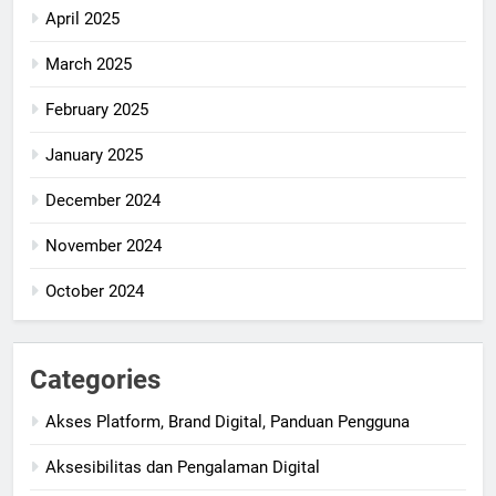
April 2025
March 2025
February 2025
January 2025
December 2024
November 2024
October 2024
Categories
Akses Platform, Brand Digital, Panduan Pengguna
Aksesibilitas dan Pengalaman Digital