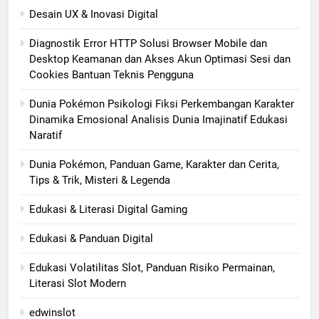
Desain UX & Inovasi Digital
Diagnostik Error HTTP Solusi Browser Mobile dan
Desktop Keamanan dan Akses Akun Optimasi Sesi dan
Cookies Bantuan Teknis Pengguna
Dunia Pokémon Psikologi Fiksi Perkembangan Karakter
Dinamika Emosional Analisis Dunia Imajinatif Edukasi
Naratif
Dunia Pokémon, Panduan Game, Karakter dan Cerita,
Tips & Trik, Misteri & Legenda
Edukasi & Literasi Digital Gaming
Edukasi & Panduan Digital
Edukasi Volatilitas Slot, Panduan Risiko Permainan,
Literasi Slot Modern
edwinslot