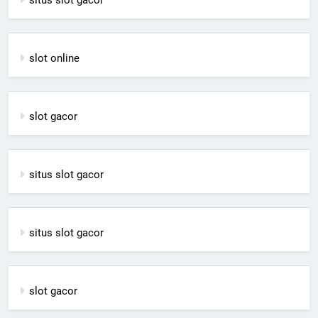
slot online
slot gacor
situs slot gacor
situs slot gacor
slot gacor