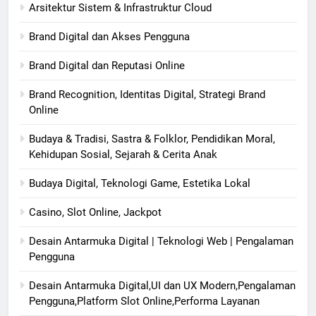
Arsitektur Sistem & Infrastruktur Cloud
Brand Digital dan Akses Pengguna
Brand Digital dan Reputasi Online
Brand Recognition, Identitas Digital, Strategi Brand
Online
Budaya & Tradisi, Sastra & Folklor, Pendidikan Moral,
Kehidupan Sosial, Sejarah & Cerita Anak
Budaya Digital, Teknologi Game, Estetika Lokal
Casino, Slot Online, Jackpot
Desain Antarmuka Digital | Teknologi Web | Pengalaman
Pengguna
Desain Antarmuka Digital,UI dan UX Modern,Pengalaman
Pengguna,Platform Slot Online,Performa Layanan