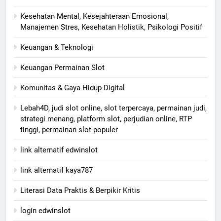
Kesehatan Mental, Kesejahteraan Emosional,
Manajemen Stres, Kesehatan Holistik, Psikologi Positif
Keuangan & Teknologi
Keuangan Permainan Slot
Komunitas & Gaya Hidup Digital
Lebah4D, judi slot online, slot terpercaya, permainan judi,
strategi menang, platform slot, perjudian online, RTP
tinggi, permainan slot populer
link alternatif edwinslot
link alternatif kaya787
Literasi Data Praktis & Berpikir Kritis
login edwinslot