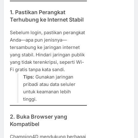
1.
Pastikan Perangkat
Terhubung ke Internet Stabil
Sebelum login, pastikan perangkat
Anda—apa pun jenisnya—
tersambung ke jaringan internet
yang stabil. Hindari jaringan publik
yang tidak terenkripsi, seperti Wi-
Fi gratis tanpa kata sandi.
Tips:
Gunakan jaringan
pribadi atau data seluler
untuk keamanan lebih
tinggi.
2.
Buka Browser yang
Kompatibel
Champion4D mendukung berbagai