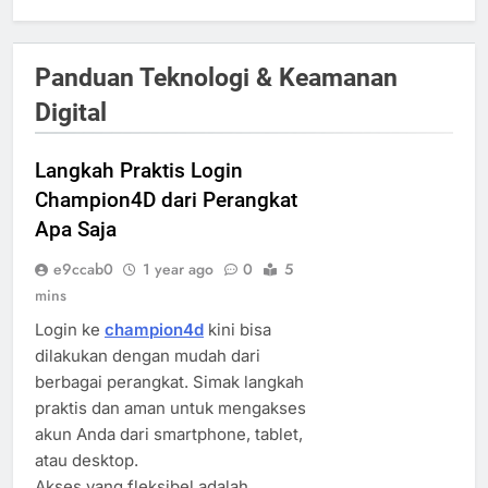
Panduan Teknologi & Keamanan
Digital
Langkah Praktis Login
Champion4D dari Perangkat
Apa Saja
e9ccab0
1 year ago
0
5
mins
Login ke
champion4d
kini bisa
dilakukan dengan mudah dari
berbagai perangkat. Simak langkah
praktis dan aman untuk mengakses
akun Anda dari smartphone, tablet,
atau desktop.
Akses yang fleksibel adalah