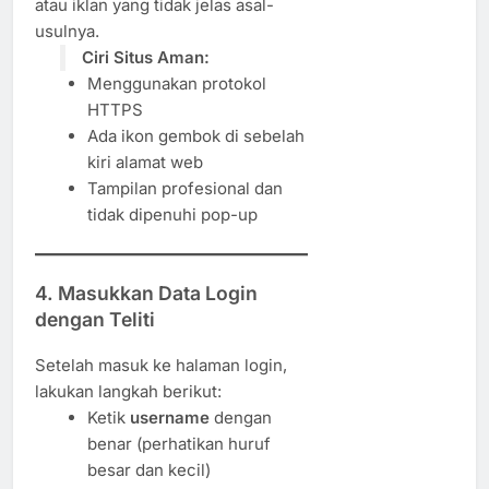
atau iklan yang tidak jelas asal-
usulnya.
Ciri Situs Aman:
Menggunakan protokol
HTTPS
Ada ikon gembok di sebelah
kiri alamat web
Tampilan profesional dan
tidak dipenuhi pop-up
4.
Masukkan Data Login
dengan Teliti
Setelah masuk ke halaman login,
lakukan langkah berikut:
Ketik
username
dengan
benar (perhatikan huruf
besar dan kecil)