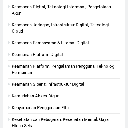
Keamanan Digital, Teknologi Informasi, Pengelolaan
Akun
Keamanan Jaringan, Infrastruktur Digital, Teknologi
Cloud
Keamanan Pembayaran & Literasi Digital
Keamanan Platform Digital
Keamanan Platform, Pengalaman Pengguna, Teknologi
Permainan
Keamanan Siber & Infrastruktur Digital
Kemudahan Akses Digital
Kenyamanan Penggunaan Fitur
Kesehatan dan Kebugaran, Kesehatan Mental, Gaya
Hidup Sehat