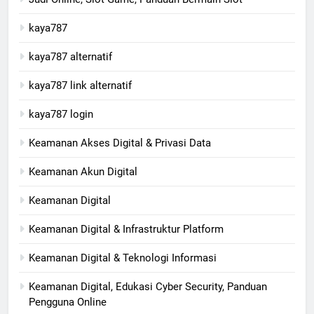
kaya787
kaya787 alternatif
kaya787 link alternatif
kaya787 login
Keamanan Akses Digital & Privasi Data
Keamanan Akun Digital
Keamanan Digital
Keamanan Digital & Infrastruktur Platform
Keamanan Digital & Teknologi Informasi
Keamanan Digital, Edukasi Cyber Security, Panduan
Pengguna Online