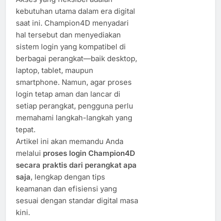
kebutuhan utama dalam era digital
saat ini. Champion4D menyadari
hal tersebut dan menyediakan
sistem login yang kompatibel di
berbagai perangkat—baik desktop,
laptop, tablet, maupun
smartphone. Namun, agar proses
login tetap aman dan lancar di
setiap perangkat, pengguna perlu
memahami langkah-langkah yang
tepat.
Artikel ini akan memandu Anda
melalui
proses login Champion4D
secara praktis dari perangkat apa
saja
, lengkap dengan tips
keamanan dan efisiensi yang
sesuai dengan standar digital masa
kini.