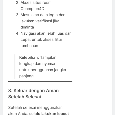
Akses situs resmi
Champion4D
Masukkan data login dan
lakukan verifikasi jika
diminta
Navigasi akan lebih luas dan
cepat untuk akses fitur
tambahan
Kelebihan:
Tampilan
lengkap dan nyaman
untuk penggunaan jangka
panjang.
8.
Keluar dengan Aman
Setelah Selesai
Setelah selesai menggunakan
akun Anda,
selalu lakukan logout