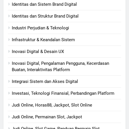
Identitas dan Sistem Brand Digital
Identitas dan Struktur Brand Digital
Industri Perjudian & Teknologi
Infrastruktur & Keandalan Sistem
Inovasi Digital & Desain UX
Inovasi Digital, Pengalaman Pengguna, Kecerdasan
Buatan, Interaktivitas Platform
Integrasi Sistem dan Akses Digital
Investasi, Teknologi Finansial, Perbandingan Platform
Judi Online, Horas88, Jackpot, Slot Online
Judi Online, Permainan Slot, Jackpot
Judi Online, Slot Game, Panduan Bermain Slot