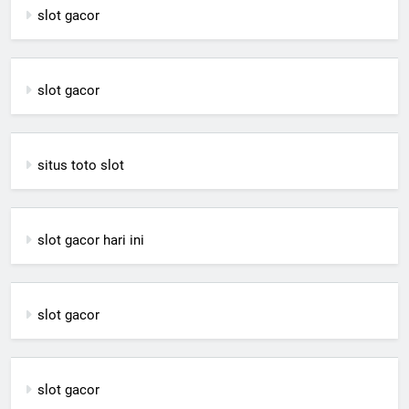
slot gacor
slot gacor
situs toto slot
slot gacor hari ini
slot gacor
slot gacor