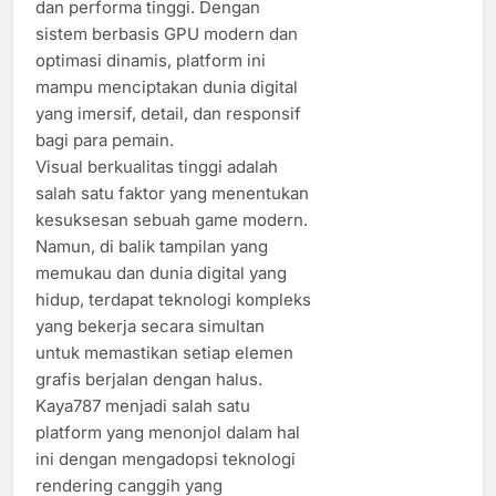
dan performa tinggi. Dengan
sistem berbasis GPU modern dan
optimasi dinamis, platform ini
mampu menciptakan dunia digital
yang imersif, detail, dan responsif
bagi para pemain.
Visual berkualitas tinggi adalah
salah satu faktor yang menentukan
kesuksesan sebuah game modern.
Namun, di balik tampilan yang
memukau dan dunia digital yang
hidup, terdapat teknologi kompleks
yang bekerja secara simultan
untuk memastikan setiap elemen
grafis berjalan dengan halus.
Kaya787 menjadi salah satu
platform yang menonjol dalam hal
ini dengan mengadopsi teknologi
rendering canggih yang