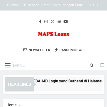
Skip
LEBAH4D sebagai Brand Digital dengan Sistem
to
yang Terstruktur dan Konsisten
content
KAYA787 sebagai Brand Digital dengan Sistem
yang Terstruktur dan Mudah Dipahami
Cara Mengatasi LEBAH4D Login yang Berhenti di
Halaman Awal
EDWINSLOT sebagai Brand Digital dengan Sistem
yang Terstruktur
MAPS Loans
MAPS Loans Menyediakan Layanan
LEBAH4D sebagai Brand Digital dengan Sistem
NEWSLETTER
RANDOM NEWS
yang Terstruktur dan Konsisten
Pinjaman Cepat Dengan Proses Mudah
KAYA787 sebagai Brand Digital dengan Sistem
Dan Bunga Rendah.
yang Terstruktur dan Mudah Dipahami
MENU
ra Mengatasi LEBAH4D Login yang Berhenti di Halaman Awal
HEADLINES
Week Ago
Home