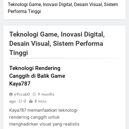
Teknologi Game, Inovasi Digital, Desain Visual, Sistem
Performa Tinggi
Teknologi Game, Inovasi Digital,
Desain Visual, Sistem Performa
Tinggi
Teknologi Rendering
Canggih di Balik Game
Kaya787
e9ccab0
9 months
ago
0
8 mins
Kaya787 memanfaatkan teknologi
rendering canggih untuk
menghadirkan visual yang realistis