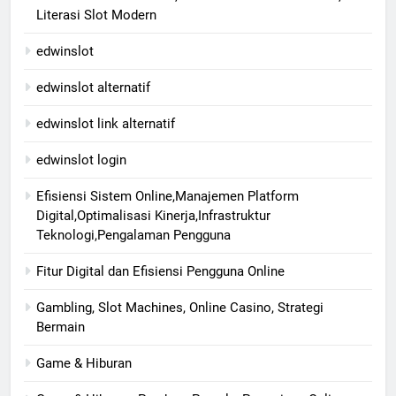
Literasi Slot Modern
edwinslot
edwinslot alternatif
edwinslot link alternatif
edwinslot login
Efisiensi Sistem Online,Manajemen Platform
Digital,Optimalisasi Kinerja,Infrastruktur
Teknologi,Pengalaman Pengguna
Fitur Digital dan Efisiensi Pengguna Online
Gambling, Slot Machines, Online Casino, Strategi
Bermain
Game & Hiburan