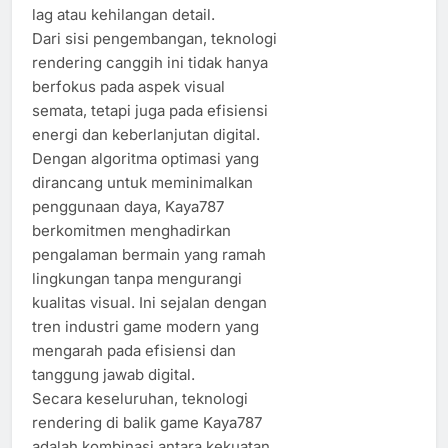
lag atau kehilangan detail.
Dari sisi pengembangan, teknologi
rendering canggih ini tidak hanya
berfokus pada aspek visual
semata, tetapi juga pada efisiensi
energi dan keberlanjutan digital.
Dengan algoritma optimasi yang
dirancang untuk meminimalkan
penggunaan daya, Kaya787
berkomitmen menghadirkan
pengalaman bermain yang ramah
lingkungan tanpa mengurangi
kualitas visual. Ini sejalan dengan
tren industri game modern yang
mengarah pada efisiensi dan
tanggung jawab digital.
Secara keseluruhan, teknologi
rendering di balik game Kaya787
adalah kombinasi antara kekuatan