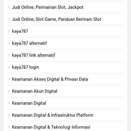
Judi Online, Permainan Slot, Jackpot
Judi Online, Slot Game, Panduan Bermain Slot
kaya787
kaya787 alternatif
kaya787 link alternatif
kaya787 login
Keamanan Akses Digital & Privasi Data
Keamanan Akun Digital
Keamanan Digital
Keamanan Digital & Infrastruktur Platform
Keamanan Digital & Teknologi Informasi