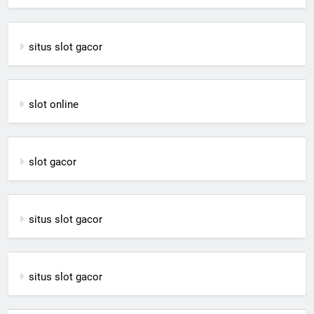
situs slot gacor
slot online
slot gacor
situs slot gacor
situs slot gacor