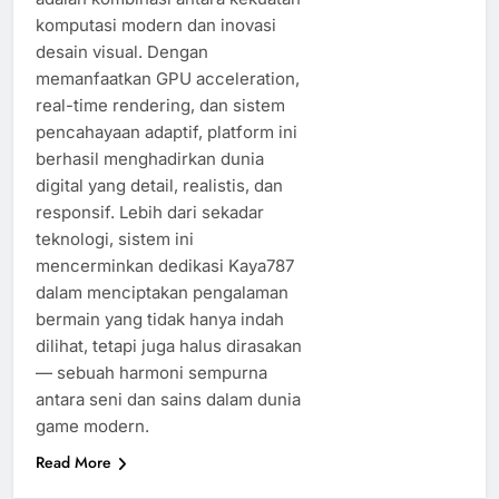
komputasi modern dan inovasi
desain visual. Dengan
memanfaatkan GPU acceleration,
real-time rendering, dan sistem
pencahayaan adaptif, platform ini
berhasil menghadirkan dunia
digital yang detail, realistis, dan
responsif. Lebih dari sekadar
teknologi, sistem ini
mencerminkan dedikasi Kaya787
dalam menciptakan pengalaman
bermain yang tidak hanya indah
dilihat, tetapi juga halus dirasakan
— sebuah harmoni sempurna
antara seni dan sains dalam dunia
game modern.
Read More