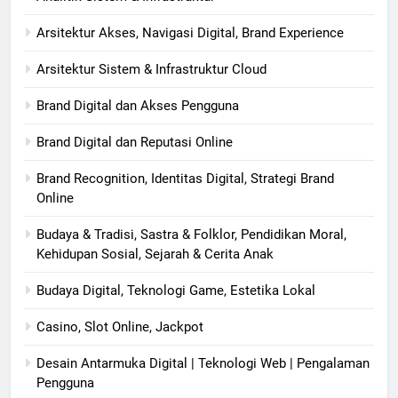
Arsitektur Akses, Navigasi Digital, Brand Experience
Arsitektur Sistem & Infrastruktur Cloud
Brand Digital dan Akses Pengguna
Brand Digital dan Reputasi Online
Brand Recognition, Identitas Digital, Strategi Brand
Online
Budaya & Tradisi, Sastra & Folklor, Pendidikan Moral,
Kehidupan Sosial, Sejarah & Cerita Anak
Budaya Digital, Teknologi Game, Estetika Lokal
Casino, Slot Online, Jackpot
Desain Antarmuka Digital | Teknologi Web | Pengalaman
Pengguna