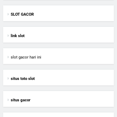
SLOT GACOR
link slot
slot gacor hari ini
situs toto slot
situs gacor