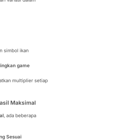
 simbol ikan
dingkan game
tkan multiplier setiap
asil Maksimal
al
, ada beberapa
ang Sesuai