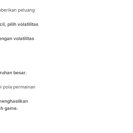
berikan peluang
 pilih volatilitas
ngan volatilitas
ruhan besar
,
 pola permainan
 menghasilkan
ah game.