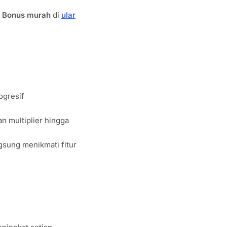
y Bonus murah
di
ular
ogresif
 multiplier hingga
sung menikmati fitur