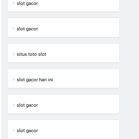
slot gacor
slot gacor
situs toto slot
slot gacor hari ini
slot gacor
slot gacor