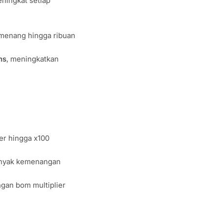
ningkat setiap
 menang hingga ribuan
ns
, meningkatkan
er hingga x100
anyak kemenangan
gan bom multiplier