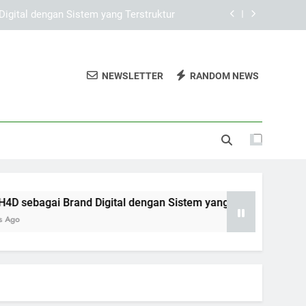
gital dengan Sistem yang Terstruktur
Sistem yang Terstruktur dan Konsisten
 yang Terstruktur dan Mudah Dipahami
NEWSLETTER
RANDOM NEWS
Login yang Berhenti di Halaman Awal
ah Dan Bunga Rendah.
gital dengan Sistem yang Terstruktur
Sistem yang Terstruktur dan Konsisten
 yang Terstruktur dan Mudah Dipahami
rand Digital dengan Sistem yang Terstruktur dan Konsisten