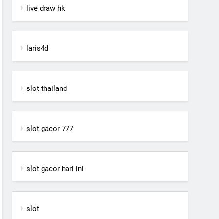
live draw hk
laris4d
slot thailand
slot gacor 777
slot gacor hari ini
slot