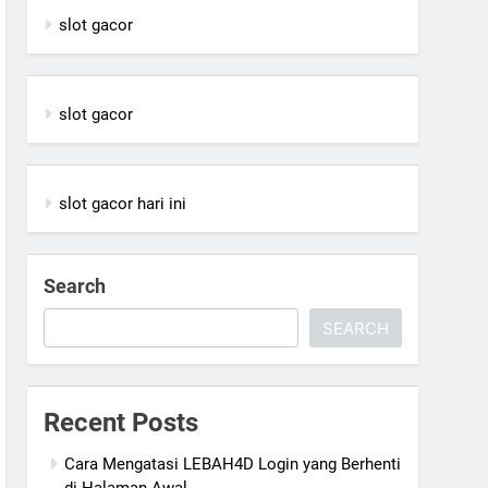
slot gacor
slot gacor
slot gacor hari ini
Search
SEARCH
Recent Posts
Cara Mengatasi LEBAH4D Login yang Berhenti