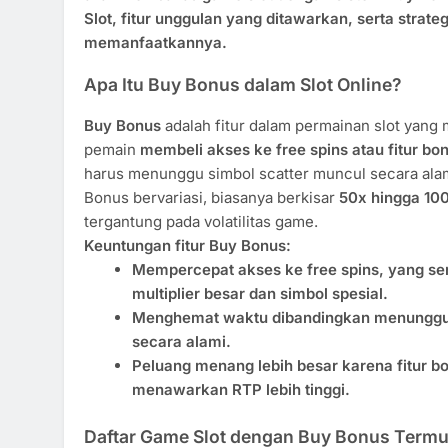
Slot, fitur unggulan yang ditawarkan, serta strateg
memanfaatkannya.
Apa Itu Buy Bonus dalam Slot Online?
Buy Bonus
adalah fitur dalam permainan slot yan
pemain
membeli akses ke free spins atau fitur bo
harus menunggu simbol scatter muncul secara alam
Bonus bervariasi, biasanya berkisar
50x hingga 100
tergantung pada volatilitas game.
Keuntungan fitur Buy Bonus:
Mempercepat akses ke free spins, yang seri
multiplier besar dan simbol spesial.
Menghemat waktu dibandingkan menunggu 
secara alami.
Peluang menang lebih besar karena fitur b
menawarkan RTP lebih tinggi.
Daftar Game Slot dengan Buy Bonus Termur