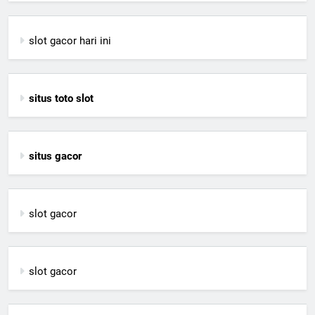
slot gacor hari ini
situs toto slot
situs gacor
slot gacor
slot gacor