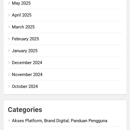
May 2025
April 2025
March 2025
February 2025
January 2025
December 2024
November 2024
October 2024
Categories
Akses Platform, Brand Digital, Panduan Pengguna