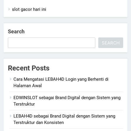
slot gacor hari ini
Search
SEARCH
Recent Posts
Cara Mengatasi LEBAH4D Login yang Berhenti di
Halaman Awal
EDWINSLOT sebagai Brand Digital dengan Sistem yang
Terstruktur
LEBAH4D sebagai Brand Digital dengan Sistem yang
Terstruktur dan Konsisten