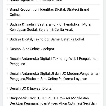
Brand Recognition, Identitas Digital, Strategi Brand
Online
Budaya & Tradisi, Sastra & Folklor, Pendidikan Moral,
Kehidupan Sosial, Sejarah & Cerita Anak
Budaya Digital, Teknologi Game, Estetika Lokal
Casino, Slot Online, Jackpot
Desain Antarmuka Digital | Teknologi Web | Pengalaman
Pengguna
Desain Antarmuka Digital,UI dan UX Modern,Pengalaman
Pengguna,Platform Slot Online,Performa Layanan
Desain UX & Inovasi Digital
Diagnostik Error HTTP Solusi Browser Mobile dan
Desktop Keamanan dan Akses Akun Optimasi Sesi dan