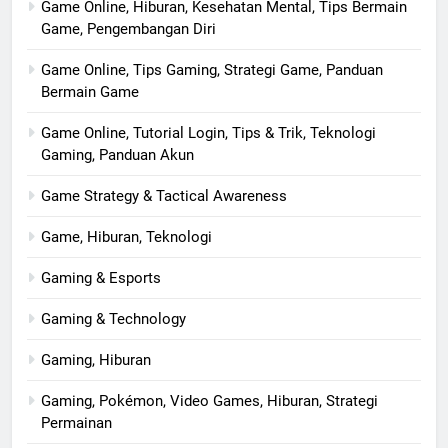
Game Online, Hiburan, Kesehatan Mental, Tips Bermain
Game, Pengembangan Diri
Game Online, Tips Gaming, Strategi Game, Panduan
Bermain Game
Game Online, Tutorial Login, Tips & Trik, Teknologi
Gaming, Panduan Akun
Game Strategy & Tactical Awareness
Game, Hiburan, Teknologi
Gaming & Esports
Gaming & Technology
Gaming, Hiburan
Gaming, Pokémon, Video Games, Hiburan, Strategi
Permainan