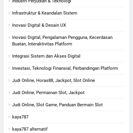
Industri Perjudian & Teknologi
Infrastruktur & Keandalan Sistem
Inovasi Digital & Desain UX
Inovasi Digital, Pengalaman Pengguna, Kecerdasan
Buatan, Interaktivitas Platform
Integrasi Sistem dan Akses Digital
Investasi, Teknologi Finansial, Perbandingan Platform
Judi Online, Horas88, Jackpot, Slot Online
Judi Online, Permainan Slot, Jackpot
Judi Online, Slot Game, Panduan Bermain Slot
kaya787
kaya787 alternatif