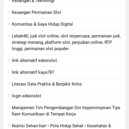
Keuangan & Teknologi
Keuangan Permainan Slot
Komunitas & Gaya Hidup Digital
Lebah4D, judi slot online, slot terpercaya, permainan judi,
strategi menang, platform slot, perjudian online, RTP
tinggi, permainan slot populer
link alternatif edwinslot
link alternatif kaya787
Literasi Data Praktis & Berpikir Kritis
login edwinslot
Manajemen Tim Pengembangan Diri Kepemimpinan Tips
Karir Komunikasi di Tempat Kerja
Nutrisi Sehari-hari • Pola Hidup Sehat • Kesehatan &