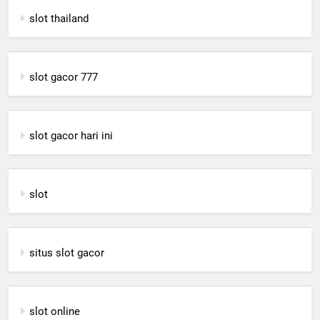
slot thailand
slot gacor 777
slot gacor hari ini
slot
situs slot gacor
slot online