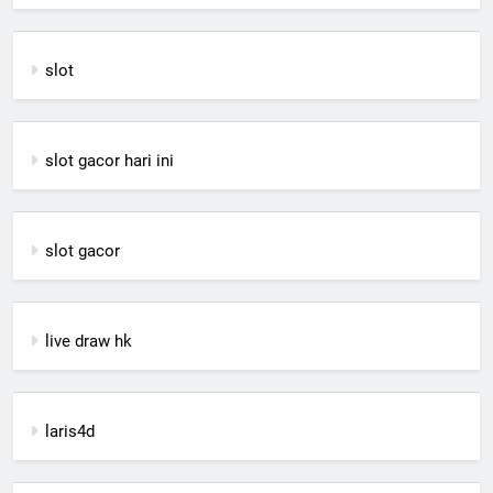
slot
slot gacor hari ini
slot gacor
live draw hk
laris4d