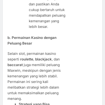
dan pastikan Anda
cukup bertaruh untuk
mendapatkan peluang
kemenangan yang
lebih besar.
b. Permainan Kasino dengan
Peluang Besar
Selain slot, permainan kasino
seperti
roulette
,
blackjack
, dan
baccarat
juga memiliki peluang
Maxwin, meskipun dengan jenis
kemenangan yang lebih stabil.
Permainan ini sering kali
melibatkan strategi lebih dalam
untuk memaksimalkan peluang
menang.
Strategi yang Bisa