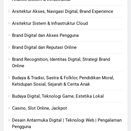
Arsitektur Akses, Navigasi Digital, Brand Experience
Arsitektur Sistem & Infrastruktur Cloud
Brand Digital dan Akses Pengguna
Brand Digital dan Reputasi Online
Brand Recognition, Identitas Digital, Strategi Brand
Online
Budaya & Tradisi, Sastra & Folklor, Pendidikan Moral,
Kehidupan Sosial, Sejarah & Cerita Anak
Budaya Digital, Teknologi Game, Estetika Lokal
Casino, Slot Online, Jackpot
Desain Antarmuka Digital | Teknologi Web | Pengalaman
Pengguna