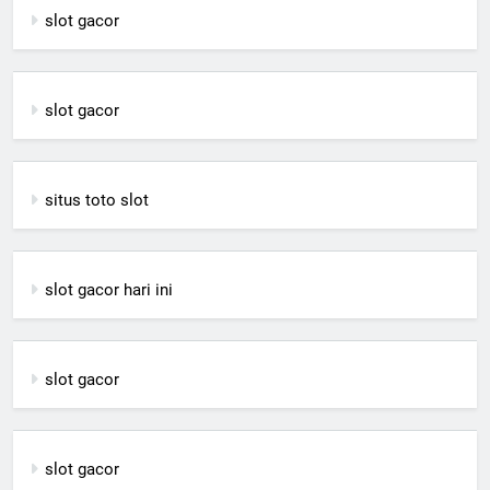
slot gacor
slot gacor
situs toto slot
slot gacor hari ini
slot gacor
slot gacor