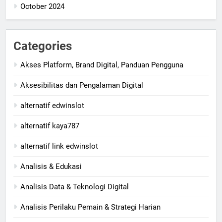
October 2024
Categories
Akses Platform, Brand Digital, Panduan Pengguna
Aksesibilitas dan Pengalaman Digital
alternatif edwinslot
alternatif kaya787
alternatif link edwinslot
Analisis & Edukasi
Analisis Data & Teknologi Digital
Analisis Perilaku Pemain & Strategi Harian