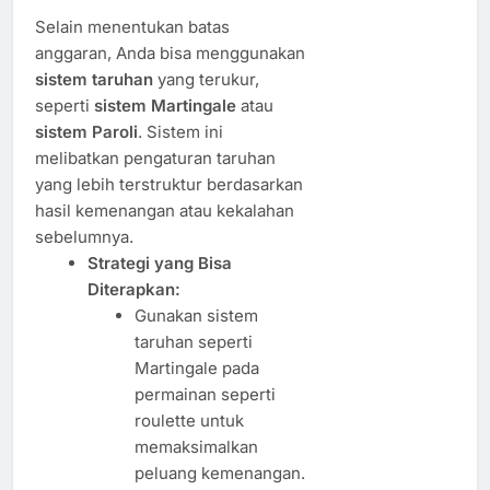
Selain menentukan batas
anggaran, Anda bisa menggunakan
sistem taruhan
yang terukur,
seperti
sistem Martingale
atau
sistem Paroli
. Sistem ini
melibatkan pengaturan taruhan
yang lebih terstruktur berdasarkan
hasil kemenangan atau kekalahan
sebelumnya.
Strategi yang Bisa
Diterapkan:
Gunakan sistem
taruhan seperti
Martingale pada
permainan seperti
roulette untuk
memaksimalkan
peluang kemenangan.