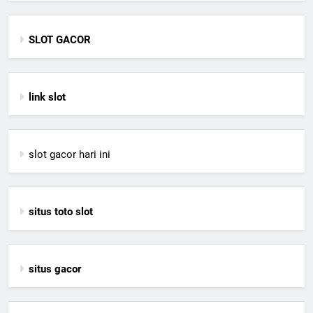
SLOT GACOR
link slot
slot gacor hari ini
situs toto slot
situs gacor