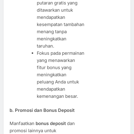
putaran gratis yang
ditawarkan untuk
mendapatkan
kesempatan tambahan
menang tanpa
meningkatkan
taruhan.
Fokus pada permainan
yang menawarkan
fitur bonus yang
meningkatkan
peluang Anda untuk
mendapatkan
kemenangan besar.
b. Promosi dan Bonus Deposit
Manfaatkan
bonus deposit
dan
promosi lainnya untuk