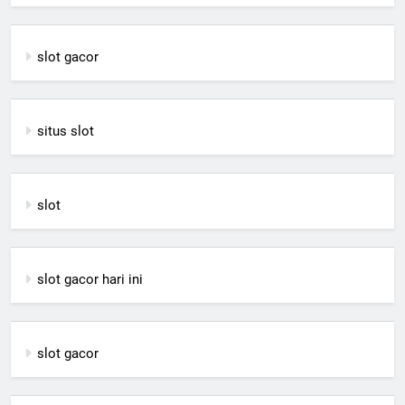
slot gacor
situs slot
slot
slot gacor hari ini
slot gacor