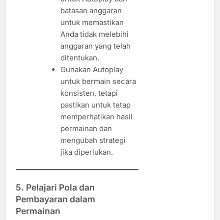
batasan anggaran
untuk memastikan
Anda tidak melebihi
anggaran yang telah
ditentukan.
Gunakan Autoplay
untuk bermain secara
konsisten, tetapi
pastikan untuk tetap
memperhatikan hasil
permainan dan
mengubah strategi
jika diperlukan.
5. Pelajari Pola dan
Pembayaran dalam
Permainan