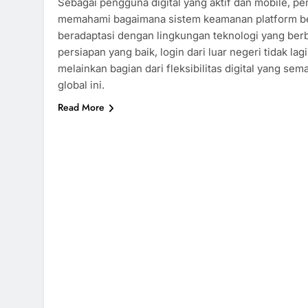
Sebagai pengguna digital yang aktif dan mobile, pe
memahami bagaimana sistem keamanan platform b
beradaptasi dengan lingkungan teknologi yang be
persiapan yang baik, login dari luar negeri tidak la
melainkan bagian dari fleksibilitas digital yang sem
global ini.
Read More