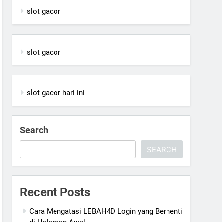
slot gacor
slot gacor
slot gacor hari ini
Search
SEARCH
Recent Posts
Cara Mengatasi LEBAH4D Login yang Berhenti