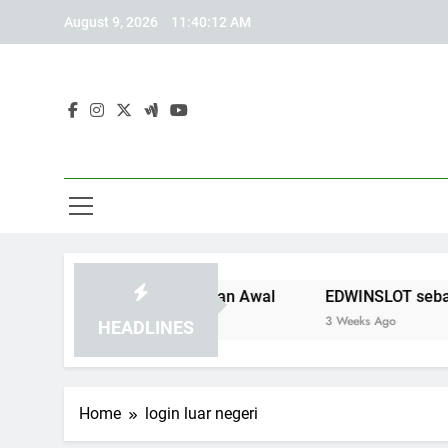
Skip
August 9, 2026
11:40:13 AM
to
content
MA
MAPS Loan
Berhenti di Halaman Awal
EDWINSLOT sebagai Brand Dig
3 Weeks Ago
HEADLINES
Home
login luar negeri