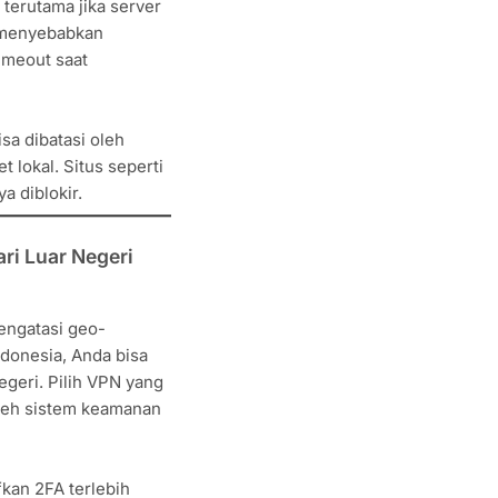
 terutama jika server
t menyebabkan
timeout saat
sa dibatasi oleh
 lokal. Situs seperti
 diblokir.
ri Luar Negeri
mengatasi geo-
donesia, Anda bisa
geri. Pilih VPN yang
 oleh sistem keamanan
fkan 2FA terlebih