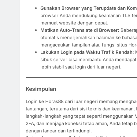
Gunakan Browser yang Terupdate dan Komp
browser Anda mendukung keamanan TLS ter
memuat website dengan cepat.
Matikan Auto-Translate di Browser:
Beberap
otomatis menerjemahkan halaman ke bahasa 
mengacaukan tampilan atau fungsi situs Hor
Lakukan Login pada Waktu Trafik Rendah:
M
sibuk server bisa membantu Anda mendapat
lebih stabil saat login dari luar negeri.
Kesimpulan
Login ke Horas88 dari luar negeri memang mengha
tantangan, terutama dari sisi teknis dan keamanan
langkah-langkah yang tepat seperti menggunakan 
2FA, dan menjaga koneksi tetap aman, Anda tetap 
dengan lancar dan terlindungi.