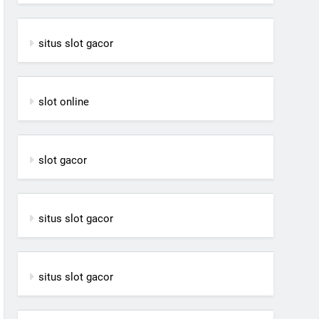
situs slot gacor
slot online
slot gacor
situs slot gacor
situs slot gacor