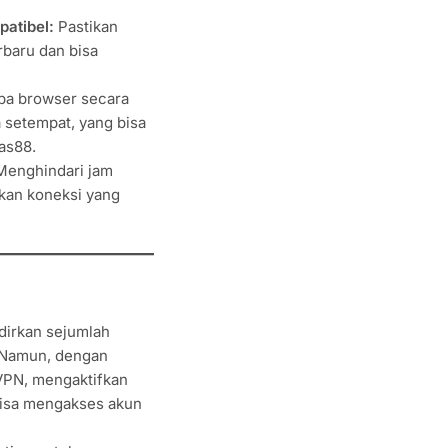
atibel:
Pastikan
baru dan bisa
a browser secara
setempat, yang bisa
as88.
enghindari jam
kan koneksi yang
dirkan sejumlah
. Namun, dengan
VPN, mengaktifkan
bisa mengakses akun