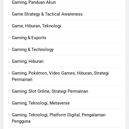
Gaming, Panduan Akun
Game Strategy & Tactical Awareness
Game, Hiburan, Teknologi
Gaming & Esports
Gaming & Technology
Gaming, Hiburan
Gaming, Pokémon, Video Games, Hiburan, Strategi
Permainan
Gaming, Slot Online, Strategi Permainan
Gaming, Teknologi, Metaverse
Gaming, Teknologi, Platform Digital, Pengalaman
Pengguna