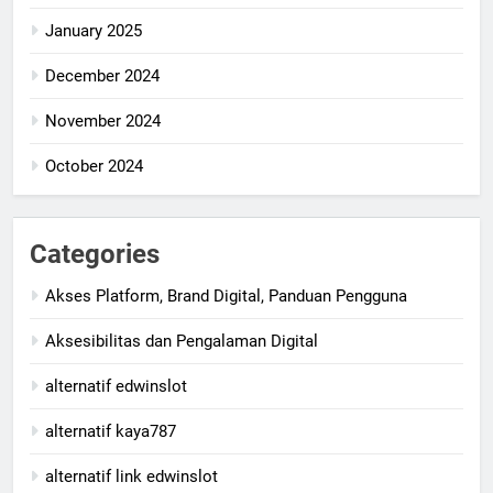
January 2025
December 2024
November 2024
October 2024
Categories
Akses Platform, Brand Digital, Panduan Pengguna
Aksesibilitas dan Pengalaman Digital
alternatif edwinslot
alternatif kaya787
alternatif link edwinslot