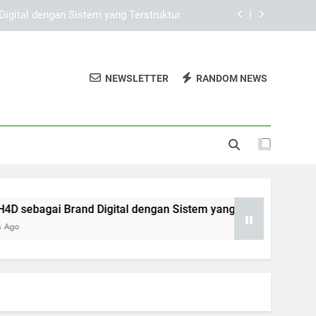
gital dengan Sistem yang Terstruktur
Sistem yang Terstruktur dan Konsisten
 yang Terstruktur dan Mudah Dipahami
NEWSLETTER
RANDOM NEWS
Login yang Berhenti di Halaman Awal
ah Dan Bunga Rendah.
gital dengan Sistem yang Terstruktur
Sistem yang Terstruktur dan Konsisten
 yang Terstruktur dan Mudah Dipahami
rand Digital dengan Sistem yang Terstruktur dan Konsisten