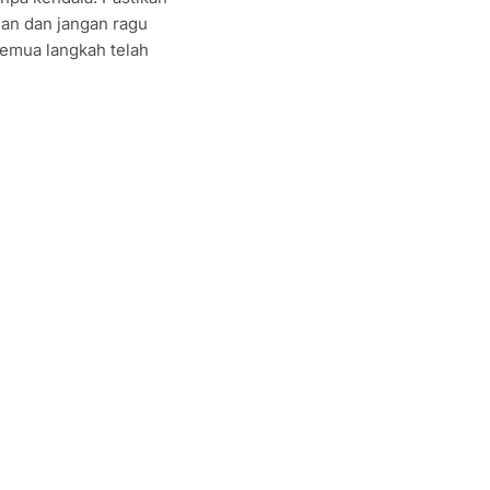
man dan jangan ragu
emua langkah telah