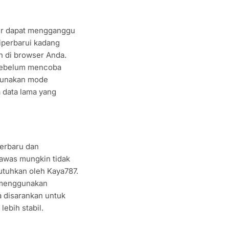
er dapat mengganggu
diperbarui kadang
n di browser Anda.
sebelum mencoba
ggunakan mode
 data lama yang
terbaru dan
lawas mungkin tidak
utuhkan oleh Kaya787.
 menggunakan
a disarankan untuk
ebih stabil.