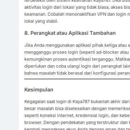
terdeteksi oleh sistem keamanan Kaya787. Jika sis
aktivitas login dari lokasi yang tidak biasa, akses bi
keamanan. Cobalah menonaktifkan VPN dan login 
lokal yang stabil.
8. Perangkat atau Aplikasi Tambahan
Jika Anda menggunakan aplikasi pihak ketiga atau 
mengganggu proses login (seperti ad-blocker atau f
kemungkinan proses autentikasi terganggu. Matikan
diperlukan dan coba ulangi login dari perangkat la
bahwa masalah tidak berasal dari konfigurasi peran
Kesimpulan
Kegagalan saat login di Kaya787 bukanlah akhir dar
besar masalah bisa diselesaikan dengan memeriksa 
seperti koneksi internet, kredensial login, dan keb
browser. Dengan pendekatan yang terstruktur dan 
kembali mengakses akun Anda dengan aman dan tan