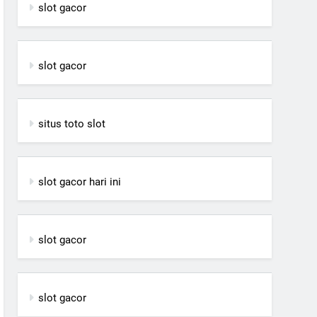
slot gacor
slot gacor
situs toto slot
slot gacor hari ini
slot gacor
slot gacor