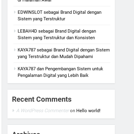
di Halaman Awal
EDWINSLOT sebagai Brand Digital dengan
Sistem yang Terstruktur
LEBAH4D sebagai Brand Digital dengan
Sistem yang Terstruktur dan Konsisten
KAYA787 sebagai Brand Digital dengan Sistem
yang Terstruktur dan Mudah Dipahami
KAYA787 dan Pengembangan Sistem untuk
Pengalaman Digital yang Lebih Baik
Recent Comments
A WordPress Commenter
on
Hello world!