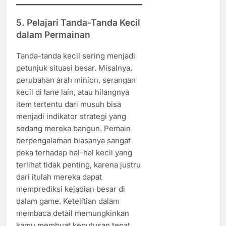
5. Pelajari Tanda-Tanda Kecil
dalam Permainan
Tanda-tanda kecil sering menjadi
petunjuk situasi besar. Misalnya,
perubahan arah minion, serangan
kecil di lane lain, atau hilangnya
item tertentu dari musuh bisa
menjadi indikator strategi yang
sedang mereka bangun. Pemain
berpengalaman biasanya sangat
peka terhadap hal-hal kecil yang
terlihat tidak penting, karena justru
dari itulah mereka dapat
memprediksi kejadian besar di
dalam game. Ketelitian dalam
membaca detail memungkinkan
kamu membuat keputusan tepat