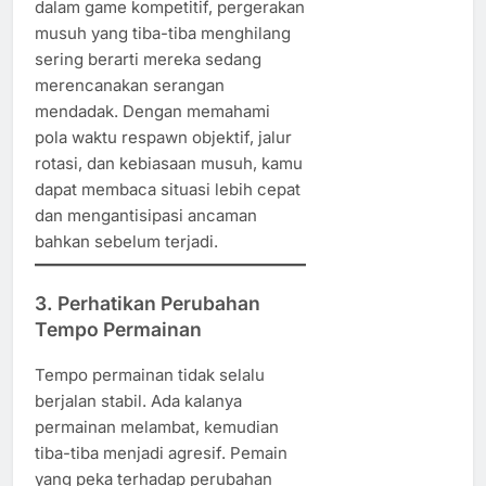
dalam game kompetitif, pergerakan
musuh yang tiba-tiba menghilang
sering berarti mereka sedang
merencanakan serangan
mendadak. Dengan memahami
pola waktu respawn objektif, jalur
rotasi, dan kebiasaan musuh, kamu
dapat membaca situasi lebih cepat
dan mengantisipasi ancaman
bahkan sebelum terjadi.
3. Perhatikan Perubahan
Tempo Permainan
Tempo permainan tidak selalu
berjalan stabil. Ada kalanya
permainan melambat, kemudian
tiba-tiba menjadi agresif. Pemain
yang peka terhadap perubahan