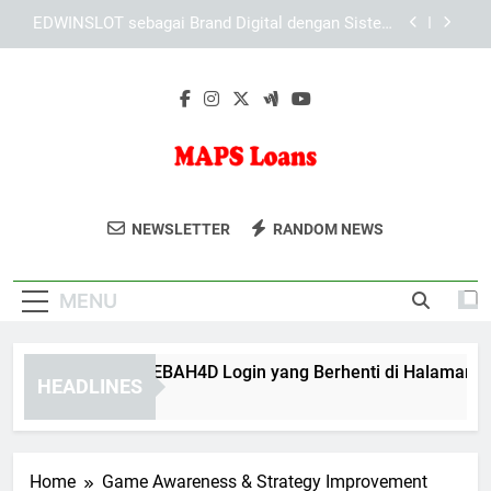
Skip
LEBAH4D sebagai Brand Digital dengan Sistem
to
yang Terstruktur dan Konsisten
content
KAYA787 sebagai Brand Digital dengan Sistem
yang Terstruktur dan Mudah Dipahami
Cara Mengatasi LEBAH4D Login yang Berhenti di
Halaman Awal
EDWINSLOT sebagai Brand Digital dengan Sistem
yang Terstruktur
MAPS Loans
MAPS Loans Menyediakan Layanan
LEBAH4D sebagai Brand Digital dengan Sistem
NEWSLETTER
RANDOM NEWS
yang Terstruktur dan Konsisten
Pinjaman Cepat Dengan Proses Mudah
KAYA787 sebagai Brand Digital dengan Sistem
Dan Bunga Rendah.
yang Terstruktur dan Mudah Dipahami
MENU
ra Mengatasi LEBAH4D Login yang Berhenti di Halaman Awal
HEADLINES
Weeks Ago
Home
Game Awareness & Strategy Improvement