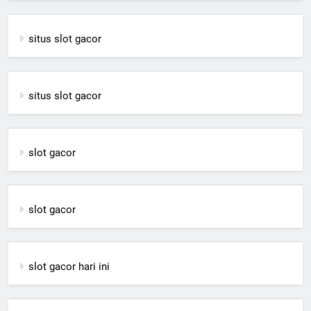
situs slot gacor
situs slot gacor
slot gacor
slot gacor
slot gacor hari ini