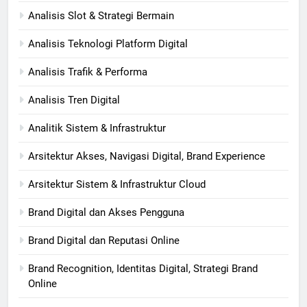
Analisis Slot & Strategi Bermain
Analisis Teknologi Platform Digital
Analisis Trafik & Performa
Analisis Tren Digital
Analitik Sistem & Infrastruktur
Arsitektur Akses, Navigasi Digital, Brand Experience
Arsitektur Sistem & Infrastruktur Cloud
Brand Digital dan Akses Pengguna
Brand Digital dan Reputasi Online
Brand Recognition, Identitas Digital, Strategi Brand
Online