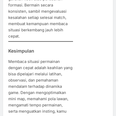
formasi. Bermain secara
konsisten, sambil mengevaluasi
kesalahan setiap selesai match,
membuat kemampuan membaca
situasi berkembang jauh lebih
cepat.
Kesimpulan
Membaca situasi permainan
dengan cepat adalah keahlian yang
bisa dipelajari melalui latihan,
observasi, dan pemahaman
mendalam terhadap dinamika
game. Dengan mengoptimalkan
mini map, memahami pola lawan,
mengamati tempo permainan,
serta menguatkan insting, kamu