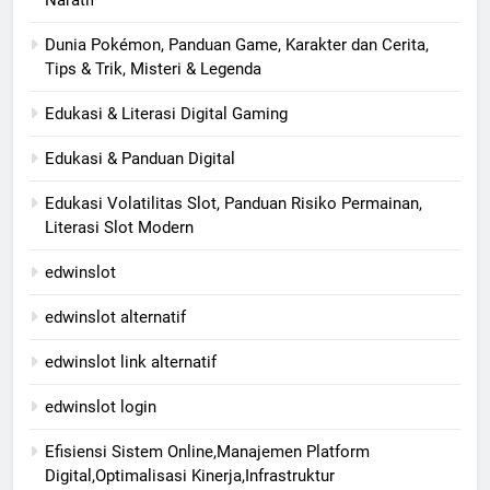
Naratif
Dunia Pokémon, Panduan Game, Karakter dan Cerita,
Tips & Trik, Misteri & Legenda
Edukasi & Literasi Digital Gaming
Edukasi & Panduan Digital
Edukasi Volatilitas Slot, Panduan Risiko Permainan,
Literasi Slot Modern
edwinslot
edwinslot alternatif
edwinslot link alternatif
edwinslot login
Efisiensi Sistem Online,Manajemen Platform
Digital,Optimalisasi Kinerja,Infrastruktur