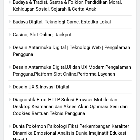
Budaya & Tradisi, Sastra & Folklor, Pendidikan Moral,
Kehidupan Sosial, Sejarah & Cerita Anak
Budaya Digital, Teknologi Game, Estetika Lokal
Casino, Slot Online, Jackpot
Desain Antarmuka Digital | Teknologi Web | Pengalaman
Pengguna
Desain Antarmuka Digital,UI dan UX Modern,Pengalaman
Pengguna,Platform Slot Online,Performa Layanan
Desain UX & Inovasi Digital
Diagnostik Error HTTP Solusi Browser Mobile dan
Desktop Keamanan dan Akses Akun Optimasi Sesi dan
Cookies Bantuan Teknis Pengguna
Dunia Pokémon Psikologi Fiksi Perkembangan Karakter
Dinamika Emosional Analisis Dunia Imajinatif Edukasi