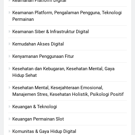
Keamanan Platform Digital
Keamanan Platform, Pengalaman Pengguna, Teknologi
Permainan
Keamanan Siber & Infrastruktur Digital
Kemudahan Akses Digital
Kenyamanan Penggunaan Fitur
Kesehatan dan Kebugaran, Kesehatan Mental, Gaya
Hidup Sehat
Kesehatan Mental, Kesejahteraan Emosional,
Manajemen Stres, Kesehatan Holistik, Psikologi Positif
Keuangan & Teknologi
Keuangan Permainan Slot
Komunitas & Gaya Hidup Digital