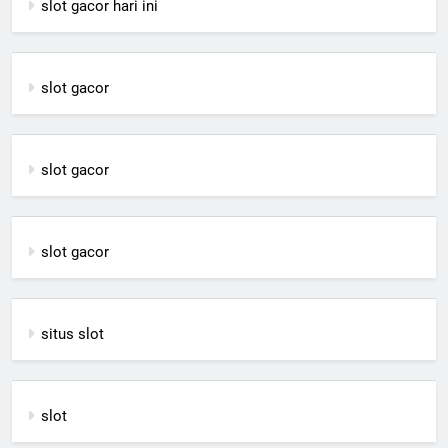
slot gacor hari ini
slot gacor
slot gacor
slot gacor
situs slot
slot