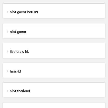
slot gacor hari ini
slot gacor
live draw hk
laris4d
slot thailand