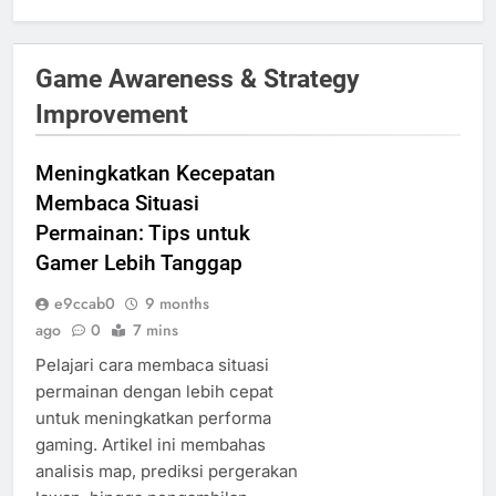
Game Awareness & Strategy
Improvement
Meningkatkan Kecepatan
Membaca Situasi
Permainan: Tips untuk
Gamer Lebih Tanggap
e9ccab0
9 months
ago
0
7 mins
Pelajari cara membaca situasi
permainan dengan lebih cepat
untuk meningkatkan performa
gaming. Artikel ini membahas
analisis map, prediksi pergerakan