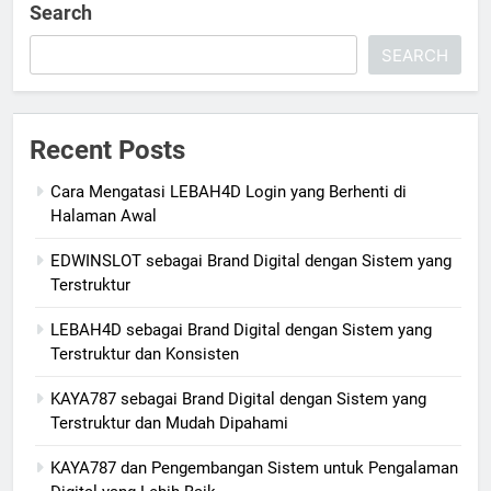
Search
SEARCH
Recent Posts
Cara Mengatasi LEBAH4D Login yang Berhenti di
Halaman Awal
EDWINSLOT sebagai Brand Digital dengan Sistem yang
Terstruktur
LEBAH4D sebagai Brand Digital dengan Sistem yang
Terstruktur dan Konsisten
KAYA787 sebagai Brand Digital dengan Sistem yang
Terstruktur dan Mudah Dipahami
KAYA787 dan Pengembangan Sistem untuk Pengalaman