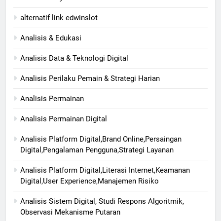
alternatif link edwinslot
Analisis & Edukasi
Analisis Data & Teknologi Digital
Analisis Perilaku Pemain & Strategi Harian
Analisis Permainan
Analisis Permainan Digital
Analisis Platform Digital,Brand Online,Persaingan
Digital,Pengalaman Pengguna,Strategi Layanan
Analisis Platform Digital,Literasi Internet,Keamanan
Digital,User Experience,Manajemen Risiko
Analisis Sistem Digital, Studi Respons Algoritmik,
Observasi Mekanisme Putaran