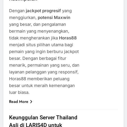
Dengan
jackpot progresif
yang
menggiurkan,
potensi Maxwin
yang besar, dan pengalaman
bermain yang menyenangkan,
tidak mengherankan jika
Horas88
menjadi situs pilihan utama bagi
pemain yang ingin berburu jackpot
besar. Dengan berbagai fitur
menarik, permainan yang seru, dan
layanan pelanggan yang responsif,
Horas88 memberikan peluang
besar untuk meraih kemenangan
luar biasa.
Read More
Keunggulan Server Thailand
Asli di LARIS4D untuk