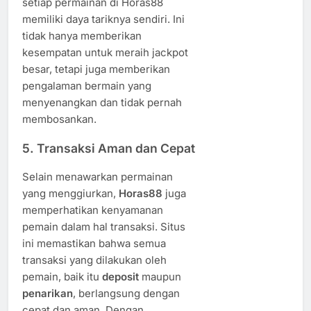
setiap permainan di Horas88
memiliki daya tariknya sendiri. Ini
tidak hanya memberikan
kesempatan untuk meraih jackpot
besar, tetapi juga memberikan
pengalaman bermain yang
menyenangkan dan tidak pernah
membosankan.
5.
Transaksi Aman dan Cepat
Selain menawarkan permainan
yang menggiurkan,
Horas88
juga
memperhatikan kenyamanan
pemain dalam hal transaksi. Situs
ini memastikan bahwa semua
transaksi yang dilakukan oleh
pemain, baik itu
deposit
maupun
penarikan
, berlangsung dengan
cepat dan aman. Dengan