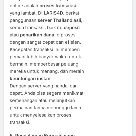
online adalah
proses transaksi
yang lambat. Di
LARIS4D
, berkat
penggunaan
server Thailand asli
,
semua transaksi, baik itu
deposit
atau
penarikan dana
, diproses
dengan sangat cepat dan efisien.
Kecepatan transaksi ini memberi
pemain lebih banyak waktu untuk
bermain, memperbesar peluang
mereka untuk menang, dan meraih
keuntungan instan
.
Dengan server yang handal dan
cepat, Anda bisa segera menikmati
kemenangan atau melanjutkan
permainan tanpa menunggu lama
untuk menyelesaikan proses
transaksi.
5.
Pengalaman Bermain yang