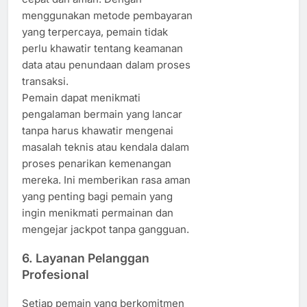
menggunakan metode pembayaran
yang terpercaya, pemain tidak
perlu khawatir tentang keamanan
data atau penundaan dalam proses
transaksi.
Pemain dapat menikmati
pengalaman bermain yang lancar
tanpa harus khawatir mengenai
masalah teknis atau kendala dalam
proses penarikan kemenangan
mereka. Ini memberikan rasa aman
yang penting bagi pemain yang
ingin menikmati permainan dan
mengejar jackpot tanpa gangguan.
6.
Layanan Pelanggan
Profesional
Setiap pemain yang berkomitmen