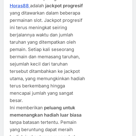
Horas88
adalah
jackpot progresif
yang ditawarkan dalam beberapa
permainan slot. Jackpot progresif
ini terus meningkat seiring
berjalannya waktu dan jumlah
taruhan yang ditempatkan oleh
pemain. Setiap kali seseorang
bermain dan memasang taruhan,
sejumlah kecil dari taruhan
tersebut ditambahkan ke jackpot
utama, yang memungkinkan hadiah
terus berkembang hingga
mencapai jumlah yang sangat
besar.
Ini memberikan
peluang untuk
memenangkan hadiah luar biasa
tanpa batasan tertentu. Pemain
yang beruntung dapat meraih