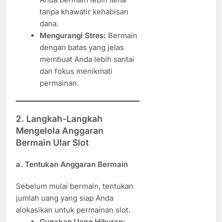
tanpa khawatir kehabisan
dana.
Mengurangi Stres:
Bermain
dengan batas yang jelas
membuat Anda lebih santai
dan fokus menikmati
permainan.
2. Langkah-Langkah
Mengelola Anggaran
Bermain Ular Slot
a. Tentukan Anggaran Bermain
Sebelum mulai bermain, tentukan
jumlah uang yang siap Anda
alokasikan untuk permainan slot.
Gunakan Uang Hiburan: