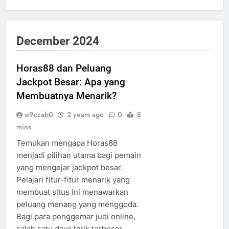
December 2024
Horas88 dan Peluang
Jackpot Besar: Apa yang
Membuatnya Menarik?
e9ccab0
2 years ago
0
8
mins
Temukan mengapa Horas88
menjadi pilihan utama bagi pemain
yang mengejar jackpot besar.
Pelajari fitur-fitur menarik yang
membuat situs ini menawarkan
peluang menang yang menggoda.
Bagi para penggemar judi online,
salah satu daya tarik terbesar