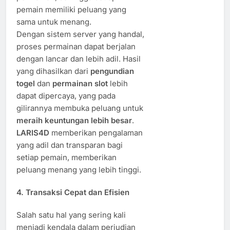
pemain memiliki peluang yang
sama untuk menang.
Dengan sistem server yang handal,
proses permainan dapat berjalan
dengan lancar dan lebih adil. Hasil
yang dihasilkan dari
pengundian
togel
dan
permainan slot
lebih
dapat dipercaya, yang pada
gilirannya membuka peluang untuk
meraih keuntungan lebih besar
.
LARIS4D
memberikan pengalaman
yang adil dan transparan bagi
setiap pemain, memberikan
peluang menang yang lebih tinggi.
4.
Transaksi Cepat dan Efisien
Salah satu hal yang sering kali
menjadi kendala dalam perjudian