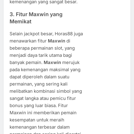
kemenangan yang sangat besar.
3.
Fitur Maxwin yang
Memikat
Selain jackpot besar, Horas88 juga
menawarkan fitur
Maxwin
di
beberapa permainan slot, yang
menjadi daya tarik utama bagi
banyak pemain.
Maxwin
merujuk
pada kemenangan maksimal yang
dapat diperoleh dalam suatu
permainan, yang sering kali
melibatkan kombinasi simbol yang
sangat langka atau pemicu fitur
bonus yang luar biasa. Fitur
Maxwin ini memberikan pemain
kesempatan untuk meraih
kemenangan terbesar dalam