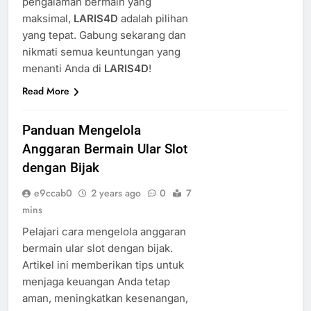
pengalaman bermain yang
maksimal,
LARIS4D
adalah pilihan
yang tepat. Gabung sekarang dan
nikmati semua keuntungan yang
menanti Anda di
LARIS4D
!
Read More
Panduan Mengelola
Anggaran Bermain Ular Slot
dengan Bijak
e9ccab0
2 years ago
0
7
mins
Pelajari cara mengelola anggaran
bermain ular slot dengan bijak.
Artikel ini memberikan tips untuk
menjaga keuangan Anda tetap
aman, meningkatkan kesenangan,