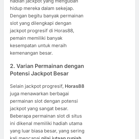
hadiah jackpot yang mengubah
hidup mereka dalam sekejap.
Dengan begitu banyak permainan
slot yang dilengkapi dengan
jackpot progresif di Horas88,
pemain memiliki banyak
kesempatan untuk meraih
kemenangan besar.
2.
Varian Permainan dengan
Potensi Jackpot Besar
Selain jackpot progresif,
Horas88
juga menawarkan berbagai
permainan slot dengan potensi
jackpot yang sangat besar.
Beberapa permainan slot di situs
ini dikenal memiliki hadiah utama
yang luar biasa besar, yang sering
kali mencapai
nilai jutaan rupiah
.