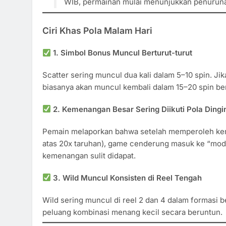
WIB, permainan mulai menunjukkan penurunan
Ciri Khas Pola Malam Hari
1.
Simbol Bonus Muncul Berturut-turut
Scatter sering muncul dua kali dalam 5–10 spin. Jika
biasanya akan muncul kembali dalam 15–20 spin ber
2.
Kemenangan Besar Sering Diikuti Pola Dingi
Pemain melaporkan bahwa setelah memperoleh ke
atas 20x taruhan), game cenderung masuk ke “mod
kemenangan sulit didapat.
3.
Wild Muncul Konsisten di Reel Tengah
Wild sering muncul di reel 2 dan 4 dalam formasi
peluang kombinasi menang kecil secara beruntun.