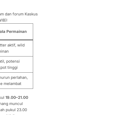
gram dan forum Kaskus
WIB):
ola Permainan
ter aktif, wild
inan
til, potensi
pot tinggi
urun perlahan,
me melambat
kul
19.00–21.00
menang muncul
lah pukul 23.00