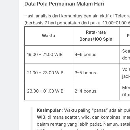
Data Pola Permainan Malam Hari
Hasil analisis dari komunitas pemain aktif di Tele
(berbasis 7 hari pencatatan dari pukul 19.00–01.00 
Rata-rata
Waktu
P
Bonus/100 Spin
Scat
19.00 – 21.00 WIB
4–6 bonus
dom
Vola
21.00 – 23.00 WIB
3–5 bonus
jack
Men
23.00 – 01.00 WIB
2–4 bonus
rit
Kesimpulan:
Waktu paling “panas” adalah pu
WIB
, di mana scatter, wild, dan kombinasi 
dalam rentang yang lebih padat. Namun, sete