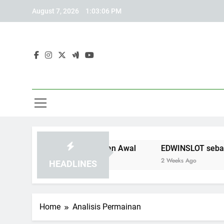
Skip
August 7, 2026
1:03:07 PM
to
content
MA
MAPS Loan
Berhenti di Halaman Awal
EDWINSLOT sebagai Brand Dig
2 Weeks Ago
HEADLINES
Home
Analisis Permainan