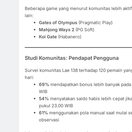
Beberapa game yang menurut komunitas lebih aktif 
lain:
Gates of Olympus
(Pragmatic Play)
Mahjong Ways 2
(PG Soft)
Koi Gate
(Habanero)
Studi Komunitas: Pendapat Pengguna
Survei komunitas Lae 138 terhadap 120 pemain yan
hari:
69%
mendapatkan bonus lebih banyak pada 
WIB
54%
menyatakan saldo habis lebih cepat jik
pukul 23.00 WIB
61%
menggunakan pola manual saat mulai s
observasi