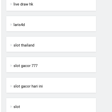
live draw hk
laris4d
slot thailand
slot gacor 777
slot gacor hari ini
slot