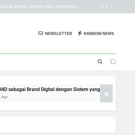
gital dengan Sistem yang Terstruktur
Sistem yang Terstruktur dan Konsisten
 yang Terstruktur dan Mudah Dipahami
NEWSLETTER
RANDOM NEWS
Login yang Berhenti di Halaman Awal
ah Dan Bunga Rendah.
gital dengan Sistem yang Terstruktur
Sistem yang Terstruktur dan Konsisten
 yang Terstruktur dan Mudah Dipahami
rand Digital dengan Sistem yang Terstruktur dan Konsisten