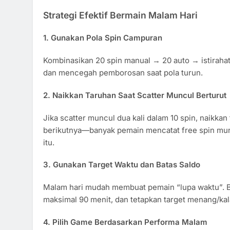
Strategi Efektif Bermain Malam Hari
1.
Gunakan Pola Spin Campuran
Kombinasikan 20 spin manual → 20 auto → istirahat.
dan mencegah pemborosan saat pola turun.
2.
Naikkan Taruhan Saat Scatter Muncul Berturut
Jika scatter muncul dua kali dalam 10 spin, naikkan
berikutnya—banyak pemain mencatat free spin mun
itu.
3.
Gunakan Target Waktu dan Batas Saldo
Malam hari mudah membuat pemain “lupa waktu”. B
maksimal 90 menit, dan tetapkan target menang/ka
4.
Pilih Game Berdasarkan Performa Malam