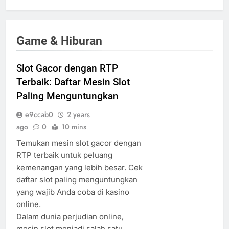
Game & Hiburan
Slot Gacor dengan RTP
Terbaik: Daftar Mesin Slot
Paling Menguntungkan
e9ccab0
2 years
ago
0
10 mins
Temukan mesin slot gacor dengan
RTP terbaik untuk peluang
kemenangan yang lebih besar. Cek
daftar slot paling menguntungkan
yang wajib Anda coba di kasino
online.
Dalam dunia perjudian online,
mesin slot menjadi salah satu