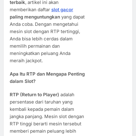
terbaik
, artikel ini akan
memberikan daftar
slot gacor
paling menguntungkan
yang dapat
Anda coba. Dengan mengetahui
mesin slot dengan RTP tertinggi,
Anda bisa lebih cerdas dalam
memilih permainan dan
meningkatkan peluang Anda
meraih jackpot.
Apa Itu RTP dan Mengapa Penting
dalam Slot?
RTP (Return to Player)
adalah
persentase dari taruhan yang
kembali kepada pemain dalam
jangka panjang. Mesin slot dengan
RTP tinggi berarti mesin tersebut
memberi pemain peluang lebih