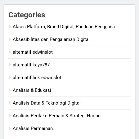
Categories
Akses Platform, Brand Digital, Panduan Pengguna
Aksesibilitas dan Pengalaman Digital
alternatif edwinslot
alternatif kaya787
alternatif link edwinslot
Analisis & Edukasi
Analisis Data & Teknologi Digital
Analisis Perilaku Pemain & Strategi Harian
Analisis Permainan