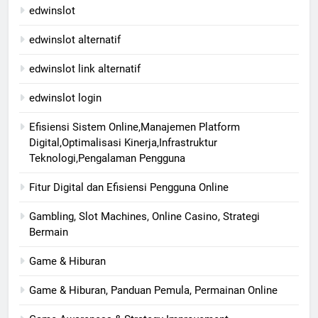
edwinslot
edwinslot alternatif
edwinslot link alternatif
edwinslot login
Efisiensi Sistem Online,Manajemen Platform
Digital,Optimalisasi Kinerja,Infrastruktur
Teknologi,Pengalaman Pengguna
Fitur Digital dan Efisiensi Pengguna Online
Gambling, Slot Machines, Online Casino, Strategi
Bermain
Game & Hiburan
Game & Hiburan, Panduan Pemula, Permainan Online