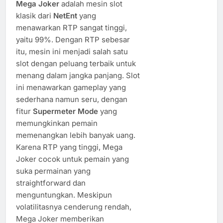
Mega Joker
adalah mesin slot
klasik dari
NetEnt
yang
menawarkan RTP sangat tinggi,
yaitu 99%. Dengan RTP sebesar
itu, mesin ini menjadi salah satu
slot dengan peluang terbaik untuk
menang dalam jangka panjang. Slot
ini menawarkan gameplay yang
sederhana namun seru, dengan
fitur
Supermeter Mode
yang
memungkinkan pemain
memenangkan lebih banyak uang.
Karena RTP yang tinggi, Mega
Joker cocok untuk pemain yang
suka permainan yang
straightforward dan
menguntungkan. Meskipun
volatilitasnya cenderung rendah,
Mega Joker memberikan