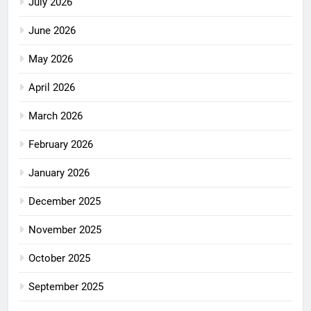
July 2026
June 2026
May 2026
April 2026
March 2026
February 2026
January 2026
December 2025
November 2025
October 2025
September 2025