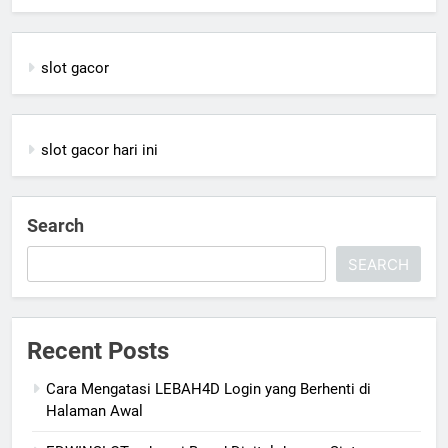
slot gacor
slot gacor hari ini
Search
SEARCH
Recent Posts
Cara Mengatasi LEBAH4D Login yang Berhenti di
Halaman Awal