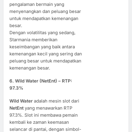
pengalaman bermain yang
menyenangkan dan peluang besar
untuk mendapatkan kemenangan
besar.
Dengan volatilitas yang sedang,
Starmania memberikan
keseimbangan yang baik antara
kemenangan kecil yang sering dan
peluang besar untuk mendapatkan
kemenangan besar.
6.
Wild Water (NetEnt) – RTP:
97.3%
Wild Water
adalah mesin slot dari
NetEnt
yang menawarkan RTP
97.3%. Slot ini membawa pemain
kembali ke zaman keemasan
selancar di pantai, dengan simbol-