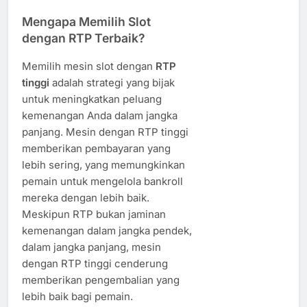
Mengapa Memilih Slot
dengan RTP Terbaik?
Memilih mesin slot dengan
RTP
tinggi
adalah strategi yang bijak
untuk meningkatkan peluang
kemenangan Anda dalam jangka
panjang. Mesin dengan RTP tinggi
memberikan pembayaran yang
lebih sering, yang memungkinkan
pemain untuk mengelola bankroll
mereka dengan lebih baik.
Meskipun RTP bukan jaminan
kemenangan dalam jangka pendek,
dalam jangka panjang, mesin
dengan RTP tinggi cenderung
memberikan pengembalian yang
lebih baik bagi pemain.