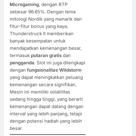
Microgaming
, dengan RTP
sebesar 96.65%. Dengan tema
mitologi Nordik yang menarik dan
fitur-fitur bonus yang kaya,
Thunderstruck II memberikan
banyak kesempatan untuk
mendapatkan kemenangan besar,
termasuk
putaran gratis
dan
pengganda
. Slot ini juga dilengkapi
dengan
fungsionalitas Wildstorm
yang dapat meningkatkan peluang
kemenangan secara signifikan.
Mesin ini memiliki volatilitas
sedang hingga tinggi, yang berarti
kemenangan dapat datang dengan
interval yang lebih panjang, tetapi
dengan potensi hadiah yang lebih
besar.