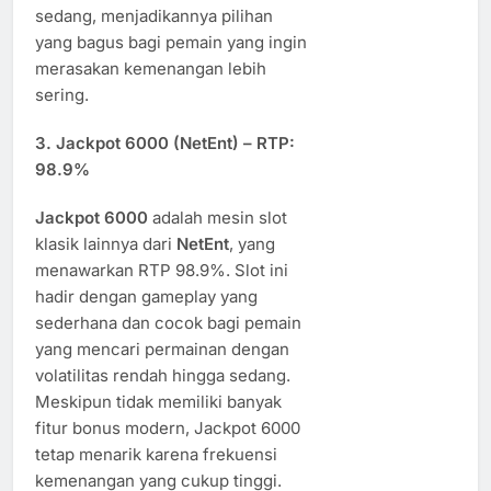
sedang, menjadikannya pilihan
yang bagus bagi pemain yang ingin
merasakan kemenangan lebih
sering.
3.
Jackpot 6000 (NetEnt) – RTP:
98.9%
Jackpot 6000
adalah mesin slot
klasik lainnya dari
NetEnt
, yang
menawarkan RTP 98.9%. Slot ini
hadir dengan gameplay yang
sederhana dan cocok bagi pemain
yang mencari permainan dengan
volatilitas rendah hingga sedang.
Meskipun tidak memiliki banyak
fitur bonus modern, Jackpot 6000
tetap menarik karena frekuensi
kemenangan yang cukup tinggi.