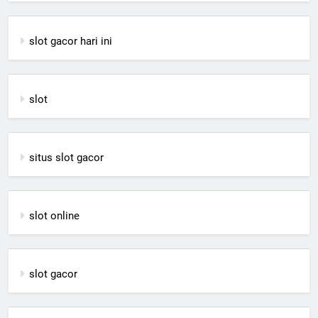
slot gacor hari ini
slot
situs slot gacor
slot online
slot gacor