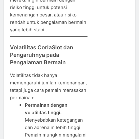
risiko tinggi untuk potensi
kemenangan besar, atau risiko
rendah untuk pengalaman bermain
yang lebih stabil.
Volatilitas CorlaSlot dan
Pengaruhnya pada
Pengalaman Bermain
Volatilitas tidak hanya
memengaruhi jumlah kemenangan,
tetapi juga cara pemain merasakan
permainan:
Permainan dengan
volatilitas tinggi:
Menyebabkan ketegangan
dan adrenalin lebih tinggi.
Pemain mungkin mengalami