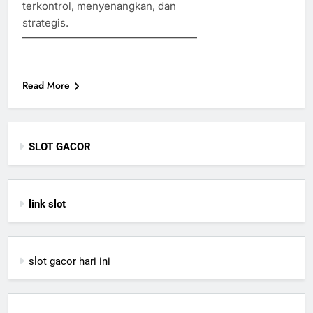
terkontrol, menyenangkan, dan
strategis.
Read More
SLOT GACOR
link slot
slot gacor hari ini