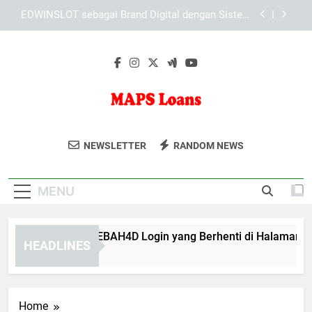
Skip
LEBAH4D sebagai Brand Digital dengan Sistem
to
yang Terstruktur dan Konsisten
content
KAYA787 sebagai Brand Digital dengan Sistem
yang Terstruktur dan Mudah Dipahami
Cara Mengatasi LEBAH4D Login yang Berhenti di
Halaman Awal
EDWINSLOT sebagai Brand Digital dengan Sistem
yang Terstruktur
MAPS Loans
MAPS Loans Menyediakan Layanan
LEBAH4D sebagai Brand Digital dengan Sistem
NEWSLETTER
RANDOM NEWS
yang Terstruktur dan Konsisten
Pinjaman Cepat Dengan Proses Mudah
KAYA787 sebagai Brand Digital dengan Sistem
Dan Bunga Rendah.
yang Terstruktur dan Mudah Dipahami
MENU
ara Mengatasi LEBAH4D Login yang Berhenti di Halaman Awa
HEADLINES
 Weeks Ago
Home