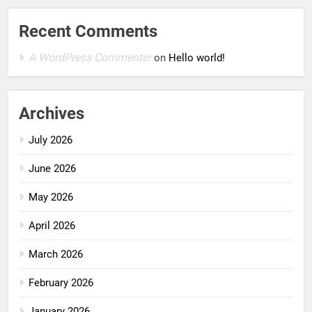
Recent Comments
A WordPress Commenter
on
Hello world!
Archives
July 2026
June 2026
May 2026
April 2026
March 2026
February 2026
January 2026