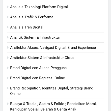
Analisis Teknologi Platform Digital
Analisis Trafik & Performa
Analisis Tren Digital
Analitik Sistem & Infrastruktur
Arsitektur Akses, Navigasi Digital, Brand Experience
Arsitektur Sistem & Infrastruktur Cloud
Brand Digital dan Akses Pengguna
Brand Digital dan Reputasi Online
Brand Recognition, Identitas Digital, Strategi Brand
Online
Budaya & Tradisi, Sastra & Folklor, Pendidikan Moral,
Kehidupan Sosial, Sejarah & Cerita Anak