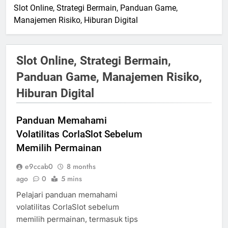
Slot Online, Strategi Bermain, Panduan Game,
Manajemen Risiko, Hiburan Digital
Slot Online, Strategi Bermain,
Panduan Game, Manajemen Risiko,
Hiburan Digital
Panduan Memahami
Volatilitas CorlaSlot Sebelum
Memilih Permainan
e9ccab0
8 months
ago
0
5 mins
Pelajari panduan memahami
volatilitas CorlaSlot sebelum
memilih permainan, termasuk tips