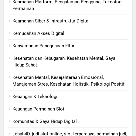
Keamanan Platform, Pengalaman Pengguna, Teknologi
Permainan
Keamanan Siber & Infrastruktur Digital
Kemudahan Akses Digital
Kenyamanan Penggunaan Fitur
Kesehatan dan Kebugaran, Kesehatan Mental, Gaya
Hidup Sehat
Kesehatan Mental, Kesejahteraan Emosional,
Manajemen Stres, Kesehatan Holistik, Psikologi Positif
Keuangan & Teknologi
Keuangan Permainan Slot
Komunitas & Gaya Hidup Digital
Lebah4D, judi slot online, slot terpercaya, permainan judi,