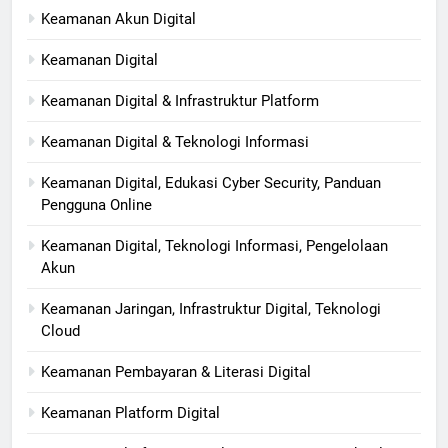
Keamanan Akun Digital
Keamanan Digital
Keamanan Digital & Infrastruktur Platform
Keamanan Digital & Teknologi Informasi
Keamanan Digital, Edukasi Cyber Security, Panduan
Pengguna Online
Keamanan Digital, Teknologi Informasi, Pengelolaan
Akun
Keamanan Jaringan, Infrastruktur Digital, Teknologi
Cloud
Keamanan Pembayaran & Literasi Digital
Keamanan Platform Digital