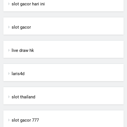
slot gacor hari ini
slot gacor
live draw hk
laris4d
slot thailand
slot gacor 777