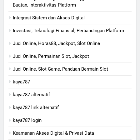
Buatan, Interaktivitas Platform
Integrasi Sistem dan Akses Digital
Investasi, Teknologi Finansial, Perbandingan Platform
Judi Online, Horas88, Jackpot, Slot Online
Judi Online, Permainan Slot, Jackpot
Judi Online, Slot Game, Panduan Bermain Slot
kaya787
kaya787 alternatif
kaya787 link alternatif
kaya787 login
Keamanan Akses Digital & Privasi Data