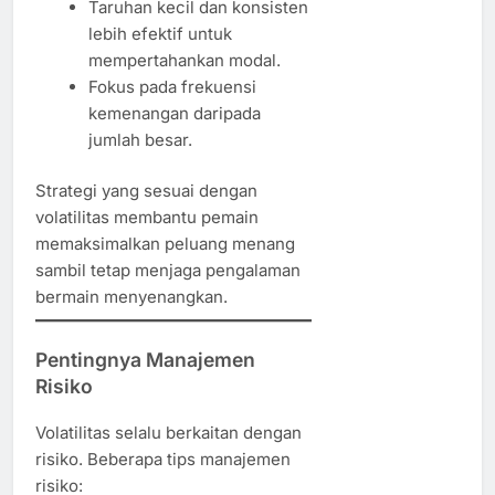
Taruhan kecil dan konsisten
lebih efektif untuk
mempertahankan modal.
Fokus pada frekuensi
kemenangan daripada
jumlah besar.
Strategi yang sesuai dengan
volatilitas membantu pemain
memaksimalkan peluang menang
sambil tetap menjaga pengalaman
bermain menyenangkan.
Pentingnya Manajemen
Risiko
Volatilitas selalu berkaitan dengan
risiko. Beberapa tips manajemen
risiko: