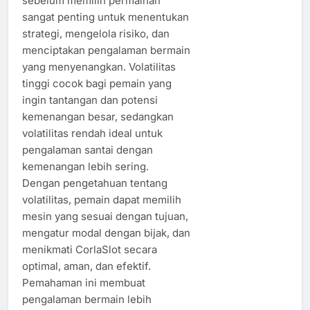
sebelum memilih permainan
sangat penting untuk menentukan
strategi, mengelola risiko, dan
menciptakan pengalaman bermain
yang menyenangkan. Volatilitas
tinggi cocok bagi pemain yang
ingin tantangan dan potensi
kemenangan besar, sedangkan
volatilitas rendah ideal untuk
pengalaman santai dengan
kemenangan lebih sering.
Dengan pengetahuan tentang
volatilitas, pemain dapat memilih
mesin yang sesuai dengan tujuan,
mengatur modal dengan bijak, dan
menikmati CorlaSlot secara
optimal, aman, dan efektif.
Pemahaman ini membuat
pengalaman bermain lebih