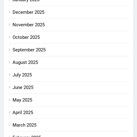
December 2025
November 2025
October 2025
September 2025
August 2025
July 2025
June 2025
May 2025
April 2025
March 2025