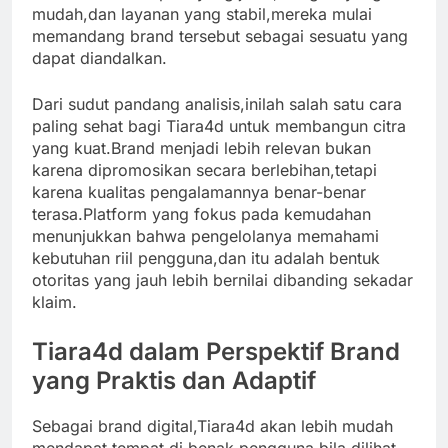
mudah,dan layanan yang stabil,mereka mulai
memandang brand tersebut sebagai sesuatu yang
dapat diandalkan.
Dari sudut pandang analisis,inilah salah satu cara
paling sehat bagi Tiara4d untuk membangun citra
yang kuat.Brand menjadi lebih relevan bukan
karena dipromosikan secara berlebihan,tetapi
karena kualitas pengalamannya benar-benar
terasa.Platform yang fokus pada kemudahan
menunjukkan bahwa pengelolanya memahami
kebutuhan riil pengguna,dan itu adalah bentuk
otoritas yang jauh lebih bernilai dibanding sekadar
klaim.
Tiara4d dalam Perspektif Brand
yang Praktis dan Adaptif
Sebagai brand digital,Tiara4d akan lebih mudah