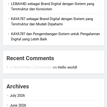
LEBAH4D sebagai Brand Digital dengan Sistem yang
Terstruktur dan Konsisten
KAYA787 sebagai Brand Digital dengan Sistem yang
Terstruktur dan Mudah Dipahami
KAYA787 dan Pengembangan Sistem untuk Pengalaman
Digital yang Lebih Baik
Recent Comments
A WordPress Commenter
on
Hello world!
Archives
July 2026
June 2026