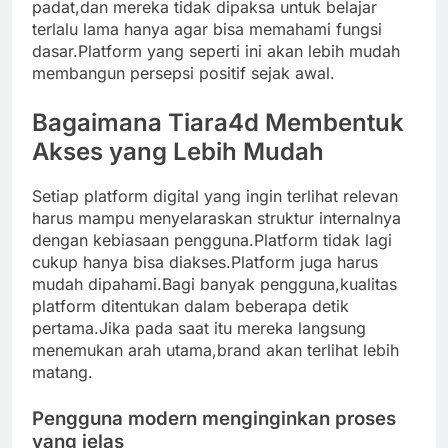
padat,dan mereka tidak dipaksa untuk belajar
terlalu lama hanya agar bisa memahami fungsi
dasar.Platform yang seperti ini akan lebih mudah
membangun persepsi positif sejak awal.
Bagaimana Tiara4d Membentuk
Akses yang Lebih Mudah
Setiap platform digital yang ingin terlihat relevan
harus mampu menyelaraskan struktur internalnya
dengan kebiasaan pengguna.Platform tidak lagi
cukup hanya bisa diakses.Platform juga harus
mudah dipahami.Bagi banyak pengguna,kualitas
platform ditentukan dalam beberapa detik
pertama.Jika pada saat itu mereka langsung
menemukan arah utama,brand akan terlihat lebih
matang.
Pengguna modern menginginkan proses
yang jelas