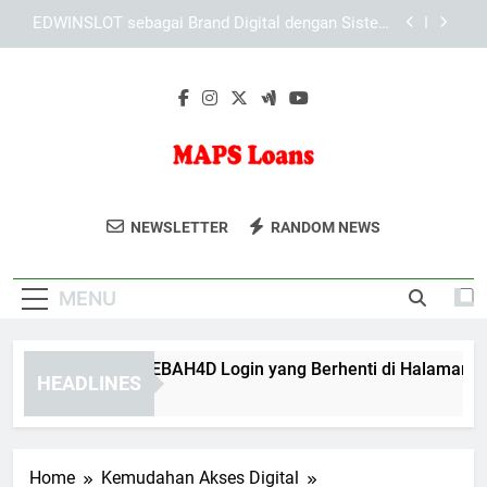
Skip
LEBAH4D sebagai Brand Digital dengan Sistem
to
yang Terstruktur dan Konsisten
content
KAYA787 sebagai Brand Digital dengan Sistem
yang Terstruktur dan Mudah Dipahami
Cara Mengatasi LEBAH4D Login yang Berhenti di
Halaman Awal
EDWINSLOT sebagai Brand Digital dengan Sistem
yang Terstruktur
MAPS Loans
MAPS Loans Menyediakan Layanan
LEBAH4D sebagai Brand Digital dengan Sistem
NEWSLETTER
RANDOM NEWS
yang Terstruktur dan Konsisten
Pinjaman Cepat Dengan Proses Mudah
KAYA787 sebagai Brand Digital dengan Sistem
Dan Bunga Rendah.
yang Terstruktur dan Mudah Dipahami
MENU
ra Mengatasi LEBAH4D Login yang Berhenti di Halaman Awal
HEADLINES
Weeks Ago
Home
Kemudahan Akses Digital