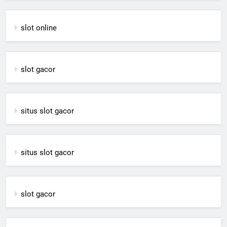
slot online
slot gacor
situs slot gacor
situs slot gacor
slot gacor