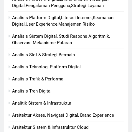
Digital,Pengalaman Pengguna,Strategi Layanan
Analisis Platform Digital,Literasi Internet,Keamanan
Digital,User Experience,Manajemen Risiko
Analisis Sistem Digital, Studi Respons Algoritmik,
Observasi Mekanisme Putaran
Analisis Slot & Strategi Bermain
Analisis Teknologi Platform Digital
Analisis Trafik & Performa
Analisis Tren Digital
Analitik Sistem & Infrastruktur
Arsitektur Akses, Navigasi Digital, Brand Experience
Arsitektur Sistem & Infrastruktur Cloud