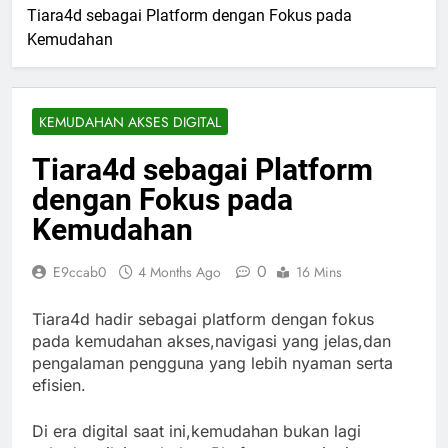
Tiara4d sebagai Platform dengan Fokus pada
Kemudahan
KEMUDAHAN AKSES DIGITAL
Tiara4d sebagai Platform
dengan Fokus pada
Kemudahan
0
E9ccab0
4 Months Ago
16 Mins
Tiara4d hadir sebagai platform dengan fokus
pada kemudahan akses,navigasi yang jelas,dan
pengalaman pengguna yang lebih nyaman serta
efisien.
Di era digital saat ini,kemudahan bukan lagi