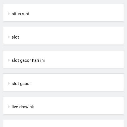
situs slot
slot
slot gacor hari ini
slot gacor
live draw hk