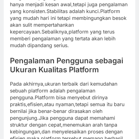
hanya menjadi kesan awal,tetapi juga pengalaman
yang konsisten.Stabilitas adalah kunci.Platform
yang mudah hari ini tetapi membingungkan besok
akan sulit mempertahankan
kepercayaan.Sebaliknya,platform yang terus
memberi pengalaman yang tertata akan lebih
mudah dipandang serius.
Pengalaman Pengguna sebagai
Ukuran Kualitas Platform
Pada akhirnya,ukuran terbaik dari kemudahan
sebuah platform adalah pengalaman
pengguna.Platform bisa menyebut dirinya
praktis,efisien,atau nyaman,tetapi semua itu baru
bernilai jika benar-benar dirasakan oleh
pengunjung.Jika pengguna dapat memahami
struktur dengan cepat,menemukan arah tanpa
kebingungan,dan menyelesaikan proses dengan
efisien,maka platform tersebut memang berhasil