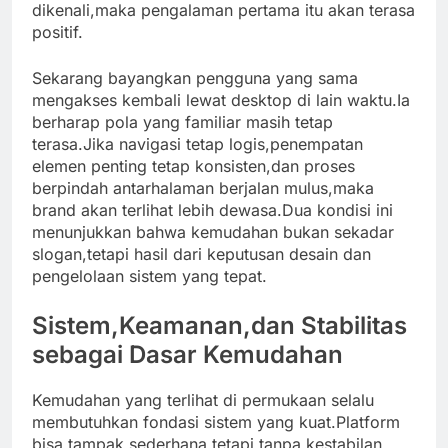
dikenali,maka pengalaman pertama itu akan terasa
positif.
Sekarang bayangkan pengguna yang sama
mengakses kembali lewat desktop di lain waktu.Ia
berharap pola yang familiar masih tetap
terasa.Jika navigasi tetap logis,penempatan
elemen penting tetap konsisten,dan proses
berpindah antarhalaman berjalan mulus,maka
brand akan terlihat lebih dewasa.Dua kondisi ini
menunjukkan bahwa kemudahan bukan sekadar
slogan,tetapi hasil dari keputusan desain dan
pengelolaan sistem yang tepat.
Sistem,Keamanan,dan Stabilitas
sebagai Dasar Kemudahan
Kemudahan yang terlihat di permukaan selalu
membutuhkan fondasi sistem yang kuat.Platform
bisa tampak sederhana,tetapi tanpa kestabilan