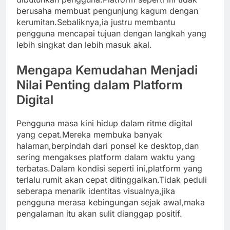
berusaha membuat pengunjung kagum dengan
kerumitan.Sebaliknya,ia justru membantu
pengguna mencapai tujuan dengan langkah yang
lebih singkat dan lebih masuk akal.
Mengapa Kemudahan Menjadi
Nilai Penting dalam Platform
Digital
Pengguna masa kini hidup dalam ritme digital
yang cepat.Mereka membuka banyak
halaman,berpindah dari ponsel ke desktop,dan
sering mengakses platform dalam waktu yang
terbatas.Dalam kondisi seperti ini,platform yang
terlalu rumit akan cepat ditinggalkan.Tidak peduli
seberapa menarik identitas visualnya,jika
pengguna merasa kebingungan sejak awal,maka
pengalaman itu akan sulit dianggap positif.