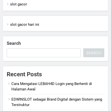
slot gacor
slot gacor hari ini
Search
SEARCH
Recent Posts
Cara Mengatasi LEBAH4D Login yang Berhenti di
Halaman Awal
EDWINSLOT sebagai Brand Digital dengan Sistem yang
Terstruktur