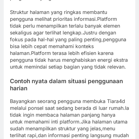
Struktur halaman yang ringkas membantu
pengguna melihat prioritas informasi.Platform
tidak perlu menampilkan terlalu banyak elemen
sekaligus agar terlihat lengkap.Justru dengan
fokus pada hal-hal yang paling penting,pengguna
bisa lebih cepat memahami konteks
halaman.Platform terasa lebih efisien karena
pengguna tidak harus menghabiskan energi ekstra
untuk memindai setiap bagian yang tidak relevan.
Contoh nyata dalam situasi penggunaan
harian
Bayangkan seorang pengguna membuka Tiara4d
melalui ponsel saat sedang berada di luar rumah.Ia
tidak ingin membaca halaman panjang hanya
untuk memahami inti platform.Jika halaman utama
sudah menampilkan struktur yang jelas,menu
terlihat rapi,dan informasi penting langsung mudah