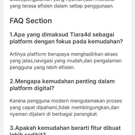
yang terasa efisien dalam setiap penggunaan.
FAQ Section
1.Apa yang dimaksud Tiara4d sebagai
platform dengan fokus pada kemudahan?
Artinya platform berupaya menghadirkan akses
yang jelas,navigasi yang mudah,dan pengalaman
pengguna yang lebih efisien.
2.Mengapa kemudahan penting dalam
platform digital?
Karena pengguna modern mengutamakan proses
yang cepat dipahami,tidak membingungkan,dan
nyaman dijalani di berbagai perangkat.
3.Apakah kemudahan berarti fitur dibuat
lebih sedikit?