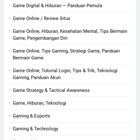
Game Digital & Hiburan — Panduan Pemula
Game Online / Review Situs
Game Online, Hiburan, Kesehatan Mental, Tips Bermain
Game, Pengembangan Diri
Game Online, Tips Gaming, Strategi Game, Panduan
Bermain Game
Game Online, Tutorial Login, Tips & Trik, Teknologi
Gaming, Panduan Akun
Game Strategy & Tactical Awareness
Game, Hiburan, Teknologi
Gaming & Esports
Gaming & Technology