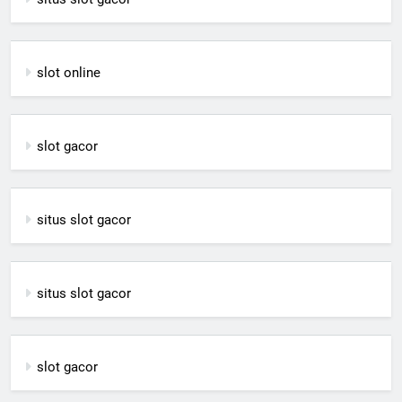
slot online
slot gacor
situs slot gacor
situs slot gacor
slot gacor