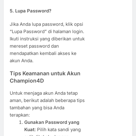
5.
Lupa Password?
Jika Anda lupa password, klik opsi
“Lupa Password” di halaman login.
Ikuti instruksi yang diberikan untuk
mereset password dan
mendapatkan kembali akses ke
akun Anda.
Tips Keamanan untuk Akun
Champion4D
Untuk menjaga akun Anda tetap
aman, berikut adalah beberapa tips
tambahan yang bisa Anda
terapkan:
Gunakan Password yang
Kuat:
Pilih kata sandi yang