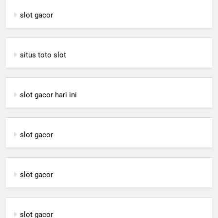
slot gacor
situs toto slot
slot gacor hari ini
slot gacor
slot gacor
slot gacor