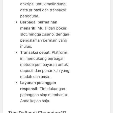
enkripsi untuk melindungi
data pribadi dan transaksi
pengguna.
Berbagai permainan
menarik:
Mulai dari poker,
slot, hingga casino, dengan
pengalaman bermain yang
mulus.
Transaksi cepat:
Platform
ini mendukung berbagai
metode pembayaran untuk
deposit dan penarikan yang
mudah dan aman.
Layanan pelanggan
responsif:
Tim dukungan
pelanggan siap membantu
Anda kapan saja.
Tips Daftar di Champion4D