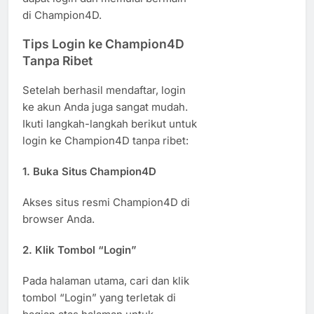
di Champion4D.
Tips Login ke Champion4D
Tanpa Ribet
Setelah berhasil mendaftar, login
ke akun Anda juga sangat mudah.
Ikuti langkah-langkah berikut untuk
login ke Champion4D tanpa ribet:
1.
Buka Situs Champion4D
Akses situs resmi Champion4D di
browser Anda.
2.
Klik Tombol “Login”
Pada halaman utama, cari dan klik
tombol “Login” yang terletak di