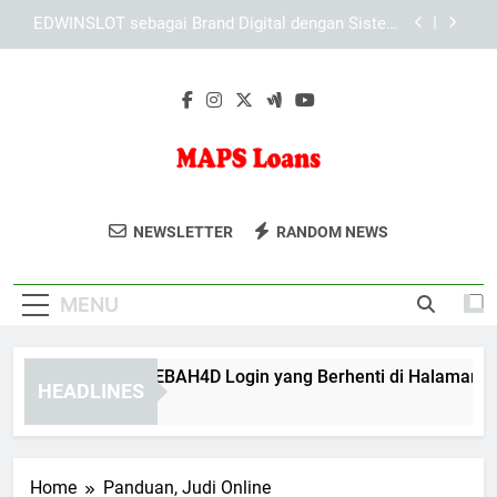
Skip
LEBAH4D sebagai Brand Digital dengan Sistem
to
yang Terstruktur dan Konsisten
content
KAYA787 sebagai Brand Digital dengan Sistem
yang Terstruktur dan Mudah Dipahami
Cara Mengatasi LEBAH4D Login yang Berhenti di
Halaman Awal
EDWINSLOT sebagai Brand Digital dengan Sistem
yang Terstruktur
MAPS Loans
MAPS Loans Menyediakan Layanan
LEBAH4D sebagai Brand Digital dengan Sistem
NEWSLETTER
RANDOM NEWS
yang Terstruktur dan Konsisten
Pinjaman Cepat Dengan Proses Mudah
KAYA787 sebagai Brand Digital dengan Sistem
Dan Bunga Rendah.
yang Terstruktur dan Mudah Dipahami
MENU
ra Mengatasi LEBAH4D Login yang Berhenti di Halaman Awal
HEADLINES
Weeks Ago
Home
Panduan, Judi Online