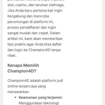
slot, casino, dan taruhan olahraga.
Jika Anda baru pertama kali ingin
bergabung dan mencoba
peruntungan di platform ini,
proses pendaftaran dan login
sangat mudah dan cepat. Dalam
artikel ini, kami akan memberikan
tips praktis agar Anda bisa daftar
dan login ke Champion4D tanpa
ribet.
Kenapa Memilih
Champion4D?
Champion4D adalah platform judi
online terpercaya yang
menawarkan:
Keamanan yang terjamin:
Menggunakan teknologi