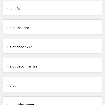
laris4d
slot thailand
slot gacor 777
slot gacor hari ini
slot
situs slot gacor