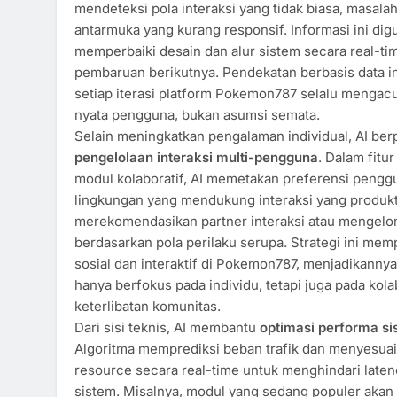
mendeteksi pola interaksi yang tidak biasa, masalah
antarmuka yang kurang responsif. Informasi ini di
memperbaiki desain dan alur sistem secara real-ti
pembaruan berikutnya. Pendekatan berbasis data 
setiap iterasi platform Pokemon787 selalu mengac
nyata pengguna, bukan asumsi semata.
Selain meningkatkan pengalaman individual, AI be
pengelolaan interaksi multi-pengguna
. Dalam fitu
modul kolaboratif, AI memetakan preferensi peng
lingkungan yang mendukung interaksi yang produkti
merekomendasikan partner interaksi atau menge
berdasarkan pola perilaku serupa. Strategi ini m
sosial dan interaktif di Pokemon787, menjadikannya
hanya berfokus pada individu, tetapi juga pada kola
keterlibatan komunitas.
Dari sisi teknis, AI membantu
optimasi performa si
Algoritma memprediksi beban trafik dan menyesuaik
resource secara real-time untuk menghindari late
sistem. Misalnya, modul yang sedang populer akan