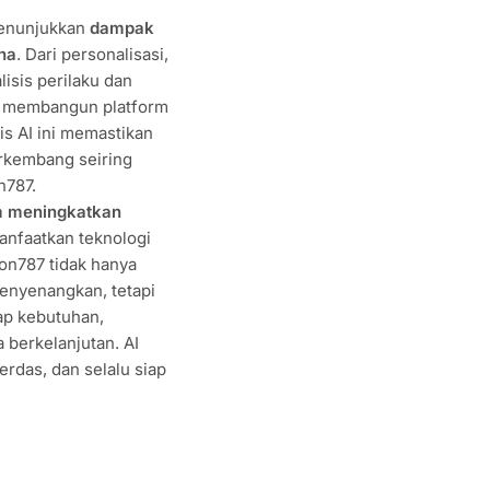
menunjukkan
dampak
na
. Dari personalisasi,
isis perilaku dan
am membangun platform
sis AI ini memastikan
erkembang seiring
n787.
am meningkatkan
nfaatkan teknologi
mon787 tidak hanya
enyenangkan, tetapi
ap kebutuhan,
 berkelanjutan. AI
rdas, dan selalu siap