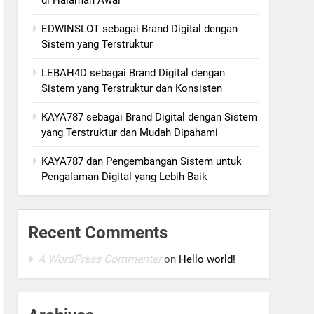
di Halaman Awal
EDWINSLOT sebagai Brand Digital dengan
Sistem yang Terstruktur
LEBAH4D sebagai Brand Digital dengan
Sistem yang Terstruktur dan Konsisten
KAYA787 sebagai Brand Digital dengan Sistem
yang Terstruktur dan Mudah Dipahami
KAYA787 dan Pengembangan Sistem untuk
Pengalaman Digital yang Lebih Baik
Recent Comments
A WordPress Commenter
on
Hello world!