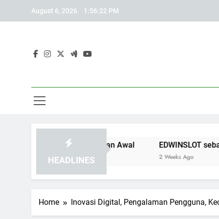
Skip
August 6, 2026
1:56:23 PM
to
content
MA
MAPS Loan
Berhenti di Halaman Awal
EDWINSLOT sebagai Brand Dig
2 Weeks Ago
HEADLINES
Home
Inovasi Digital, Pengalaman Pengguna, Kec