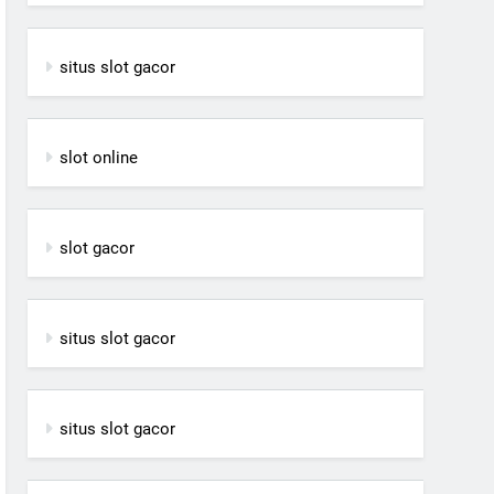
situs slot gacor
slot online
slot gacor
situs slot gacor
situs slot gacor