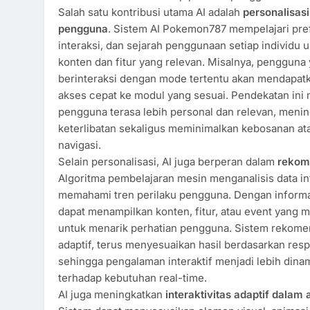
Salah satu kontribusi utama AI adalah
personalisas
pengguna
. Sistem AI Pokemon787 mempelajari pref
interaksi, dan sejarah penggunaan setiap individu 
konten dan fitur yang relevan. Misalnya, pengguna
berinteraksi dengan mode tertentu akan mendapat
akses cepat ke modul yang sesuai. Pendekatan in
pengguna terasa lebih personal dan relevan, menin
keterlibatan sekaligus meminimalkan kebosanan ata
navigasi.
Selain personalisasi, AI juga berperan dalam
rekom
Algoritma pembelajaran mesin menganalisis data int
memahami tren perilaku pengguna. Dengan informa
dapat menampilkan konten, fitur, atau event yang m
untuk menarik perhatian pengguna. Sistem rekomend
adaptif, terus menyesuaikan hasil berdasarkan re
sehingga pengalaman interaktif menjadi lebih dina
terhadap kebutuhan real-time.
AI juga meningkatkan
interaktivitas adaptif dala