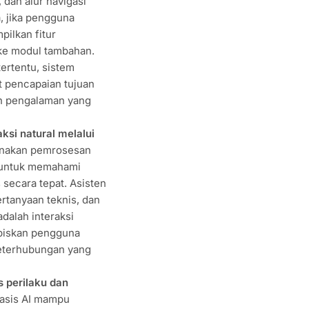
 dan alur navigasi
, jika pengguna
pilkan fitur
 ke modul tambahan.
ertentu, sistem
 pencapaian tujuan
an pengalaman yang
aksi natural melalui
nakan pemrosesan
) untuk memahami
secara tepat. Asisten
rtanyaan teknis, dan
dalah interaksi
abiskan pengguna
keterhubungan yang
s perilaku dan
basis AI mampu