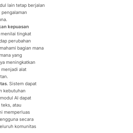
l lain tetap berjalan
t pengalaman
una.
kan kepuasan
 menilai tingkat
hadap perubahan
emahami bagian mana
 mana yang
nya meningkatkan
menjadi alat
tan.
itas
. Sistem dapat
an kebutuhan
 modul AI dapat
teks, atau
ini memperluas
pengguna secara
seluruh komunitas