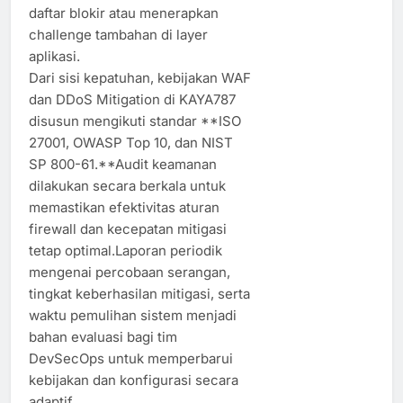
daftar blokir atau menerapkan
challenge tambahan di layer
aplikasi.
Dari sisi kepatuhan, kebijakan WAF
dan DDoS Mitigation di KAYA787
disusun mengikuti standar **ISO
27001, OWASP Top 10, dan NIST
SP 800-61.**Audit keamanan
dilakukan secara berkala untuk
memastikan efektivitas aturan
firewall dan kecepatan mitigasi
tetap optimal.Laporan periodik
mengenai percobaan serangan,
tingkat keberhasilan mitigasi, serta
waktu pemulihan sistem menjadi
bahan evaluasi bagi tim
DevSecOps untuk memperbarui
kebijakan dan konfigurasi secara
adaptif.