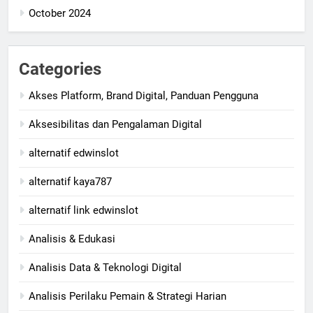
October 2024
Categories
Akses Platform, Brand Digital, Panduan Pengguna
Aksesibilitas dan Pengalaman Digital
alternatif edwinslot
alternatif kaya787
alternatif link edwinslot
Analisis & Edukasi
Analisis Data & Teknologi Digital
Analisis Perilaku Pemain & Strategi Harian