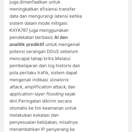
juga dimanfaatkan untuk
meningkatkan efisiensi transfer
data dan mengurangi latensi ketika
sistem dalam mode mitigasi.
KAYA787 juga menggunakan
pendekatan berbasis
AI dan
analitik prediktif
untuk mengenali
potensi serangan DDoS sebelum
mencapai tahap kritis.Melalui
pembelajaran dari log historis dan
pola perilaku trafik, sistem dapat
mengenali indikasi
slowloris
attack
,
amplification attack
, dan
application-layer flooding
sejak
dini.Peringatan dikirim secara
otomatis ke tim keamanan untuk
melakukan eskalasi dan
penyesuaian kebijakan, misalnya
menambahkan IP penyerang ke