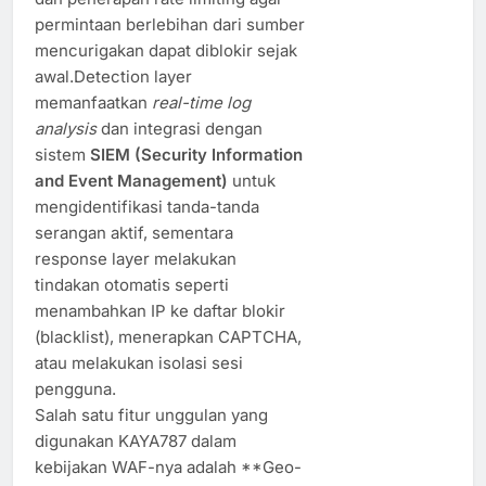
permintaan berlebihan dari sumber
mencurigakan dapat diblokir sejak
awal.Detection layer
memanfaatkan
real-time log
analysis
dan integrasi dengan
sistem
SIEM (Security Information
and Event Management)
untuk
mengidentifikasi tanda-tanda
serangan aktif, sementara
response layer melakukan
tindakan otomatis seperti
menambahkan IP ke daftar blokir
(blacklist), menerapkan CAPTCHA,
atau melakukan isolasi sesi
pengguna.
Salah satu fitur unggulan yang
digunakan KAYA787 dalam
kebijakan WAF-nya adalah **Geo-