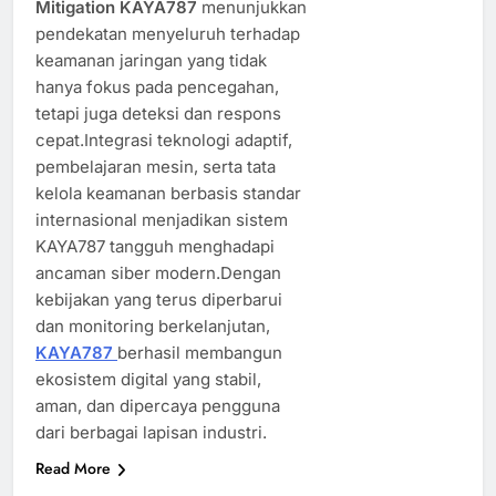
Mitigation KAYA787
menunjukkan
pendekatan menyeluruh terhadap
keamanan jaringan yang tidak
hanya fokus pada pencegahan,
tetapi juga deteksi dan respons
cepat.Integrasi teknologi adaptif,
pembelajaran mesin, serta tata
kelola keamanan berbasis standar
internasional menjadikan sistem
KAYA787 tangguh menghadapi
ancaman siber modern.Dengan
kebijakan yang terus diperbarui
dan monitoring berkelanjutan,
KAYA787
berhasil membangun
ekosistem digital yang stabil,
aman, dan dipercaya pengguna
dari berbagai lapisan industri.
Read More