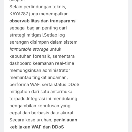
Selain perlindungan teknis,
KAYA787 juga menempatkan
observabilitas dan transparansi
sebagai bagian penting dari
strategi mitigasi.Setiap log
serangan disimpan dalam sistem
immutable storage
untuk
kebutuhan forensik, sementara
dashboard keamanan real-time
memungkinkan administrator
memantau tingkat ancaman,
performa WAF, serta status DDoS
mitigation dari satu antarmuka
terpadu.Integrasi ini mendukung
pengambilan keputusan yang
cepat dan berbasis data akurat.
Secara keseluruhan,
peninjauan
kebijakan WAF dan DDoS