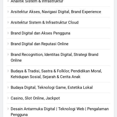
Analitik Sistem & Infrastruktur
Arsitektur Akses, Navigasi Digital, Brand Experience
Arsitektur Sistem & Infrastruktur Cloud
Brand Digital dan Akses Pengguna
Brand Digital dan Reputasi Online
Brand Recognition, Identitas Digital, Strategi Brand
Online
Budaya & Tradisi, Sastra & Folklor, Pendidikan Moral,
Kehidupan Sosial, Sejarah & Cerita Anak
Budaya Digital, Teknologi Game, Estetika Lokal
Casino, Slot Online, Jackpot
Desain Antarmuka Digital | Teknologi Web | Pengalaman
Pengguna