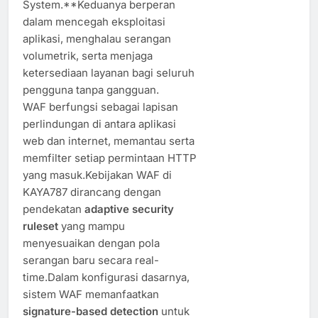
System.**Keduanya berperan
dalam mencegah eksploitasi
aplikasi, menghalau serangan
volumetrik, serta menjaga
ketersediaan layanan bagi seluruh
pengguna tanpa gangguan.
WAF berfungsi sebagai lapisan
perlindungan di antara aplikasi
web dan internet, memantau serta
memfilter setiap permintaan HTTP
yang masuk.Kebijakan WAF di
KAYA787 dirancang dengan
pendekatan
adaptive security
ruleset
yang mampu
menyesuaikan dengan pola
serangan baru secara real-
time.Dalam konfigurasi dasarnya,
sistem WAF memanfaatkan
signature-based detection
untuk