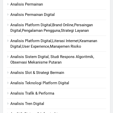
Analisis Permainan
Analisis Permainan Digital
Analisis Platform Digital,Brand Online,Persaingan
Digital,Pengalaman Pengguna,Strategi Layanan
Analisis Platform Digital,Literasi Internet,Keamanan
Digital,User Experience,Manajemen Risiko
Analisis Sistem Digital, Studi Respons Algoritmik,
Observasi Mekanisme Putaran
Analisis Slot & Strategi Bermain
Analisis Teknologi Platform Digital
Analisis Trafik & Performa
Analisis Tren Digital