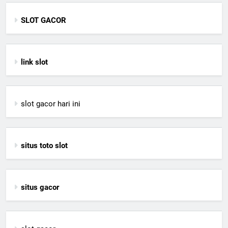
SLOT GACOR
link slot
slot gacor hari ini
situs toto slot
situs gacor