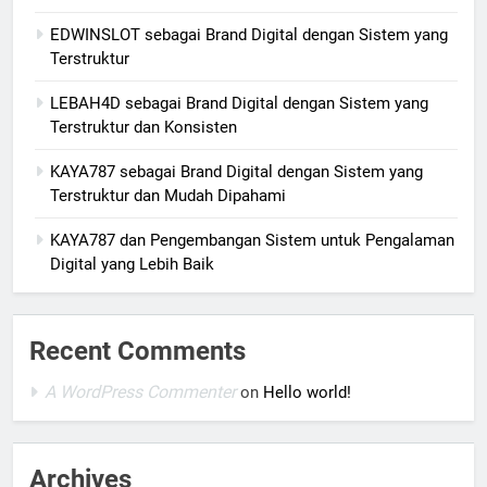
EDWINSLOT sebagai Brand Digital dengan Sistem yang
Terstruktur
LEBAH4D sebagai Brand Digital dengan Sistem yang
Terstruktur dan Konsisten
KAYA787 sebagai Brand Digital dengan Sistem yang
Terstruktur dan Mudah Dipahami
KAYA787 dan Pengembangan Sistem untuk Pengalaman
Digital yang Lebih Baik
Recent Comments
A WordPress Commenter
on
Hello world!
Archives