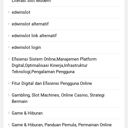
Literasi Slot Modern
edwinslot
edwinslot alternatif
edwinslot link alternatif
edwinslot login
Efisiensi Sistem Online,Manajemen Platform
Digital,Optimalisasi Kinerja,Infrastruktur
Teknologi,Pengalaman Pengguna
Fitur Digital dan Efisiensi Pengguna Online
Gambling, Slot Machines, Online Casino, Strategi
Bermain
Game & Hiburan
Game & Hiburan, Panduan Pemula, Permainan Online