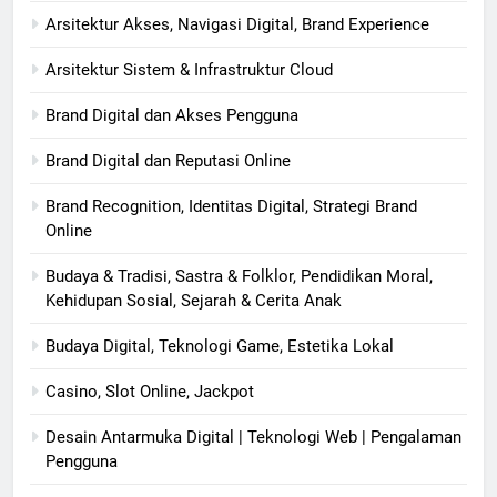
Arsitektur Akses, Navigasi Digital, Brand Experience
Arsitektur Sistem & Infrastruktur Cloud
Brand Digital dan Akses Pengguna
Brand Digital dan Reputasi Online
Brand Recognition, Identitas Digital, Strategi Brand
Online
Budaya & Tradisi, Sastra & Folklor, Pendidikan Moral,
Kehidupan Sosial, Sejarah & Cerita Anak
Budaya Digital, Teknologi Game, Estetika Lokal
Casino, Slot Online, Jackpot
Desain Antarmuka Digital | Teknologi Web | Pengalaman
Pengguna