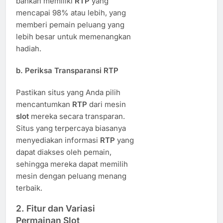
bahkan memiliki
RTP
yang
mencapai 98% atau lebih, yang
memberi pemain peluang yang
lebih besar untuk memenangkan
hadiah.
b.
Periksa Transparansi RTP
Pastikan situs yang Anda pilih
mencantumkan
RTP
dari mesin
slot
mereka secara transparan.
Situs yang terpercaya biasanya
menyediakan informasi
RTP
yang
dapat diakses oleh pemain,
sehingga mereka dapat memilih
mesin dengan peluang menang
terbaik.
2.
Fitur dan Variasi
Permainan Slot