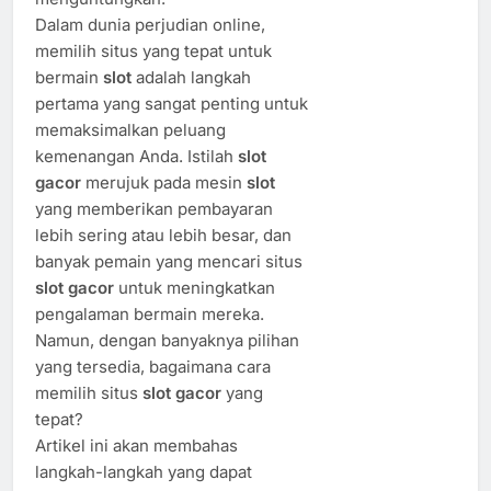
Dalam dunia perjudian online,
memilih situs yang tepat untuk
bermain
slot
adalah langkah
pertama yang sangat penting untuk
memaksimalkan peluang
kemenangan Anda. Istilah
slot
gacor
merujuk pada mesin
slot
yang memberikan pembayaran
lebih sering atau lebih besar, dan
banyak pemain yang mencari situs
slot gacor
untuk meningkatkan
pengalaman bermain mereka.
Namun, dengan banyaknya pilihan
yang tersedia, bagaimana cara
memilih situs
slot gacor
yang
tepat?
Artikel ini akan membahas
langkah-langkah yang dapat