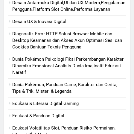
Desain Antarmuka Digital,UI dan UX Modern,Pengalaman
Pengguna,Platform Slot Online,Performa Layanan
Desain UX & Inovasi Digital
Diagnostik Error HTTP Solusi Browser Mobile dan
Desktop Keamanan dan Akses Akun Optimasi Sesi dan
Cookies Bantuan Teknis Pengguna
Dunia Pokémon Psikologi Fiksi Perkembangan Karakter
Dinamika Emosional Analisis Dunia Imajinatif Edukasi
Naratif
Dunia Pokémon, Panduan Game, Karakter dan Cerita,
Tips & Trik, Misteri & Legenda
Edukasi & Literasi Digital Gaming
Edukasi & Panduan Digital
Edukasi Volatilitas Slot, Panduan Risiko Permainan,