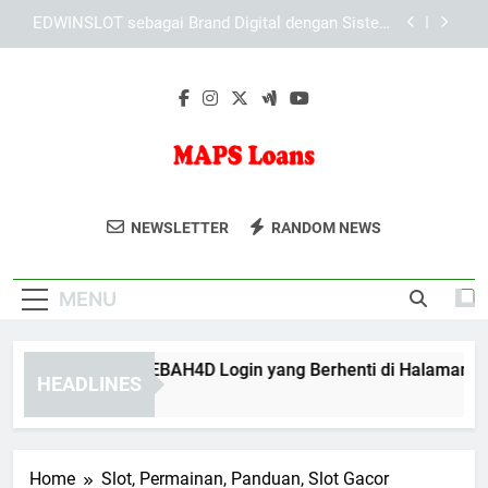
Skip
LEBAH4D sebagai Brand Digital dengan Sistem
to
yang Terstruktur dan Konsisten
content
KAYA787 sebagai Brand Digital dengan Sistem
yang Terstruktur dan Mudah Dipahami
Cara Mengatasi LEBAH4D Login yang Berhenti di
Halaman Awal
EDWINSLOT sebagai Brand Digital dengan Sistem
yang Terstruktur
MAPS Loans
MAPS Loans Menyediakan Layanan
LEBAH4D sebagai Brand Digital dengan Sistem
NEWSLETTER
RANDOM NEWS
yang Terstruktur dan Konsisten
Pinjaman Cepat Dengan Proses Mudah
KAYA787 sebagai Brand Digital dengan Sistem
Dan Bunga Rendah.
yang Terstruktur dan Mudah Dipahami
MENU
ra Mengatasi LEBAH4D Login yang Berhenti di Halaman Awal
HEADLINES
Weeks Ago
Home
Slot, Permainan, Panduan, Slot Gacor