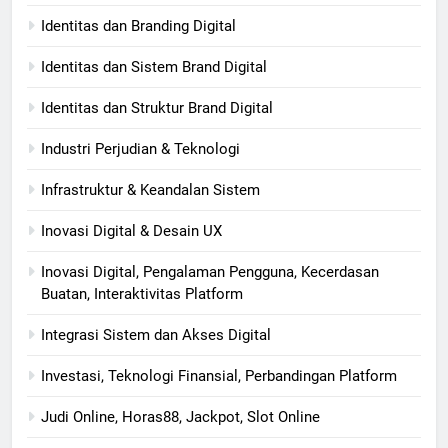
Identitas dan Branding Digital
Identitas dan Sistem Brand Digital
Identitas dan Struktur Brand Digital
Industri Perjudian & Teknologi
Infrastruktur & Keandalan Sistem
Inovasi Digital & Desain UX
Inovasi Digital, Pengalaman Pengguna, Kecerdasan
Buatan, Interaktivitas Platform
Integrasi Sistem dan Akses Digital
Investasi, Teknologi Finansial, Perbandingan Platform
Judi Online, Horas88, Jackpot, Slot Online