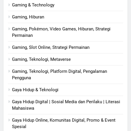
Gaming & Technology
Gaming, Hiburan
Gaming, Pokémon, Video Games, Hiburan, Strategi
Permainan
Gaming, Slot Online, Strategi Permainan
Gaming, Teknologi, Metaverse
Gaming, Teknologi, Platform Digital, Pengalaman
Pengguna
Gaya Hidup & Teknologi
Gaya Hidup Digital | Sosial Media dan Perilaku | Literasi
Mahasiswa
Gaya Hidup Online, Komunitas Digital, Promo & Event
Spesial