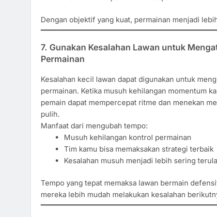
Dengan objektif yang kuat, permainan menjadi lebi
7. Gunakan Kesalahan Lawan untuk Menga
Permainan
Kesalahan kecil lawan dapat digunakan untuk men
permainan. Ketika musuh kehilangan momentum ka
pemain dapat mempercepat ritme dan menekan me
pulih.
Manfaat dari mengubah tempo:
Musuh kehilangan kontrol permainan
Tim kamu bisa memaksakan strategi terbaik
Kesalahan musuh menjadi lebih sering terula
Tempo yang tepat memaksa lawan bermain defens
mereka lebih mudah melakukan kesalahan berikutn