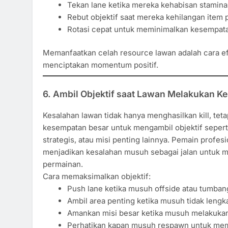
Tekan lane ketika mereka kehabisan stamina
Rebut objektif saat mereka kehilangan item 
Rotasi cepat untuk meminimalkan kesempata
Memanfaatkan celah resource lawan adalah cara ef
menciptakan momentum positif.
6. Ambil Objektif saat Lawan Melakukan Ke
Kesalahan lawan tidak hanya menghasilkan kill, te
kesempatan besar untuk mengambil objektif seperti
strategis, atau misi penting lainnya. Pemain profesi
menjadikan kesalahan musuh sebagai jalan untuk
permainan.
Cara memaksimalkan objektif:
Push lane ketika musuh offside atau tumban
Ambil area penting ketika musuh tidak lengk
Amankan misi besar ketika musuh melakukan
Perhatikan kapan musuh respawn untuk me