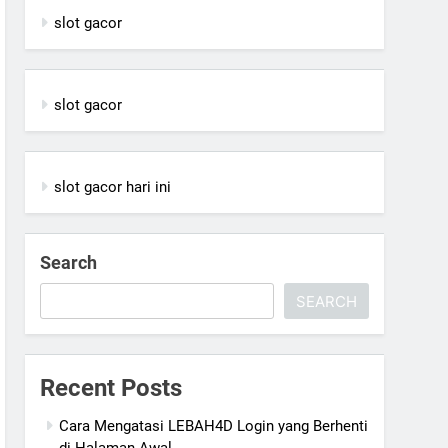
slot gacor
slot gacor
slot gacor hari ini
Search
SEARCH
Recent Posts
Cara Mengatasi LEBAH4D Login yang Berhenti