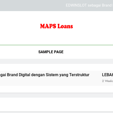
EDWINSLOT sebagai Brand Di
LEBAH4D sebagai Brand Digital dengan 
KAYA787 sebagai Brand Digital dengan Sistem
PS Loans
Cara Mengatasi LEBAH4D 
s Menyediakan Layanan Pinjaman Cepat Dengan Proses Mud
EDWINSLOT sebagai Brand Di
SAMPLE PAGE
LEBAH4D sebagai Brand Digital dengan 
KAYA787 sebagai Brand Digital dengan Sistem
Digital dengan Sistem yang Terstruktur
LEBAH4D sebaga
2 Weeks Ago