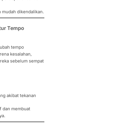
h mudah dikendalikan.
tur Tempo
gubah tempo
rena kesalahan,
reka sebelum sempat
ng akibat tekanan
if dan membuat
ya.