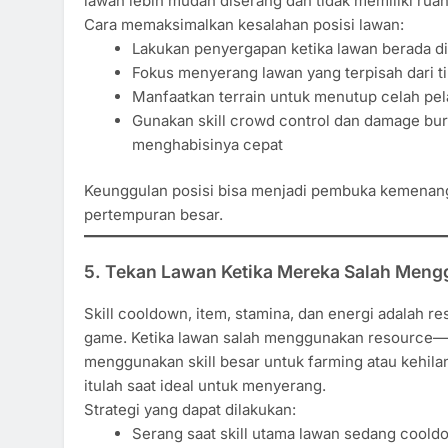
lawan lebih mudah diserang dan tidak memiliki ruan
Cara memaksimalkan kesalahan posisi lawan:
Lakukan penyergapan ketika lawan berada di 
Fokus menyerang lawan yang terpisah dari t
Manfaatkan terrain untuk menutup celah pel
Gunakan skill crowd control dan damage bur
menghabisinya cepat
Keunggulan posisi bisa menjadi pembuka kemenan
pertempuran besar.
5. Tekan Lawan Ketika Mereka Salah Men
Skill cooldown, item, stamina, dan energi adalah r
game. Ketika lawan salah menggunakan resource—
menggunakan skill besar untuk farming atau kehil
itulah saat ideal untuk menyerang.
Strategi yang dapat dilakukan:
Serang saat skill utama lawan sedang coold