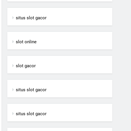
situs slot gacor
slot online
slot gacor
situs slot gacor
situs slot gacor