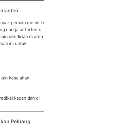
onsisten
Banyak pemain memiliki
g dari jalur tertentu,
ain sendirian di area
la ini untuk
ukan kesalahan
diksi kapan dan di
lkan Peluang