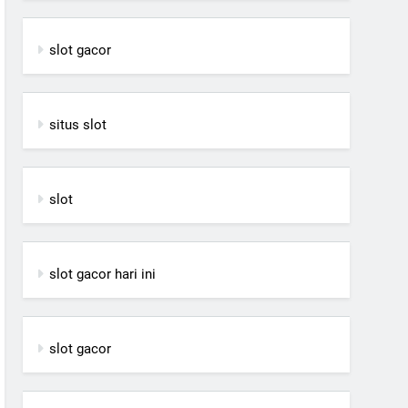
slot gacor
situs slot
slot
slot gacor hari ini
slot gacor