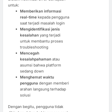
untuk:
Memberikan informasi
real-time
kepada pengguna
saat terjadi masalah login
Mengidentifikasi jenis
kesalahan
yang terjadi
untuk membantu proses
troubleshooting
Mencegah
kesalahpahaman
atau
asumsi bahwa platform
sedang down
Menghemat waktu
pengguna
dengan memberi
arahan langsung terhadap
solusi
Dengan begitu, pengguna tidak