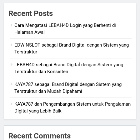
Recent Posts
Cara Mengatasi LEBAH4D Login yang Berhenti di
Halaman Awal
EDWINSLOT sebagai Brand Digital dengan Sistem yang
Terstruktur
LEBAH4D sebagai Brand Digital dengan Sistem yang
Terstruktur dan Konsisten
KAYA787 sebagai Brand Digital dengan Sistem yang
Terstruktur dan Mudah Dipahami
KAYA787 dan Pengembangan Sistem untuk Pengalaman
Digital yang Lebih Baik
Recent Comments