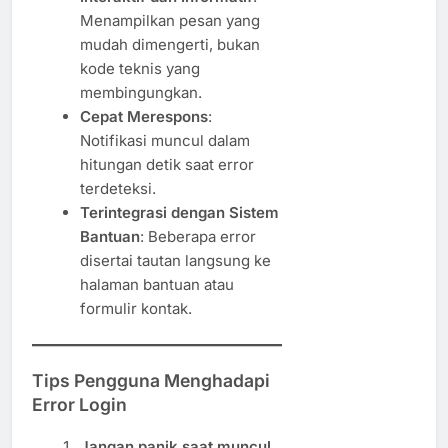
Menampilkan pesan yang
mudah dimengerti, bukan
kode teknis yang
membingungkan.
Cepat Merespons
:
Notifikasi muncul dalam
hitungan detik saat error
terdeteksi.
Terintegrasi dengan Sistem
Bantuan
: Beberapa error
disertai tautan langsung ke
halaman bantuan atau
formulir kontak.
Tips Pengguna Menghadapi
Error Login
Jangan panik saat muncul