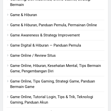
Bermain
Game & Hiburan
Game & Hiburan, Panduan Pemula, Permainan Online
Game Awareness & Strategy Improvement
Game Digital & Hiburan — Panduan Pemula
Game Online / Review Situs
Game Online, Hiburan, Kesehatan Mental, Tips Bermain
Game, Pengembangan Diri
Game Online, Tips Gaming, Strategi Game, Panduan
Bermain Game
Game Online, Tutorial Login, Tips & Trik, Teknologi
Gaming, Panduan Akun