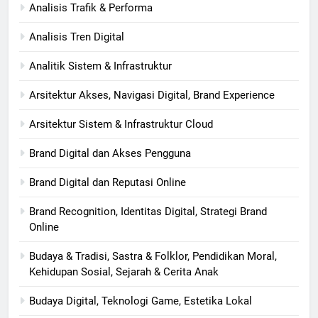
Analisis Trafik & Performa
Analisis Tren Digital
Analitik Sistem & Infrastruktur
Arsitektur Akses, Navigasi Digital, Brand Experience
Arsitektur Sistem & Infrastruktur Cloud
Brand Digital dan Akses Pengguna
Brand Digital dan Reputasi Online
Brand Recognition, Identitas Digital, Strategi Brand
Online
Budaya & Tradisi, Sastra & Folklor, Pendidikan Moral,
Kehidupan Sosial, Sejarah & Cerita Anak
Budaya Digital, Teknologi Game, Estetika Lokal