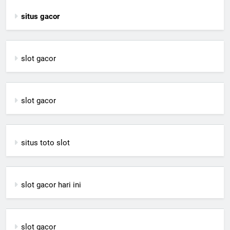
situs gacor
slot gacor
slot gacor
situs toto slot
slot gacor hari ini
slot gacor