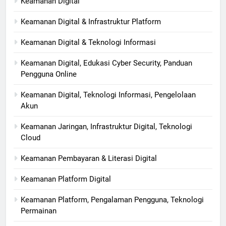
Keamanan Digital
Keamanan Digital & Infrastruktur Platform
Keamanan Digital & Teknologi Informasi
Keamanan Digital, Edukasi Cyber Security, Panduan
Pengguna Online
Keamanan Digital, Teknologi Informasi, Pengelolaan
Akun
Keamanan Jaringan, Infrastruktur Digital, Teknologi
Cloud
Keamanan Pembayaran & Literasi Digital
Keamanan Platform Digital
Keamanan Platform, Pengalaman Pengguna, Teknologi
Permainan