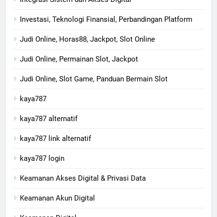
Investasi, Teknologi Finansial, Perbandingan Platform
Judi Online, Horas88, Jackpot, Slot Online
Judi Online, Permainan Slot, Jackpot
Judi Online, Slot Game, Panduan Bermain Slot
kaya787
kaya787 alternatif
kaya787 link alternatif
kaya787 login
Keamanan Akses Digital & Privasi Data
Keamanan Akun Digital