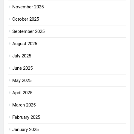
November 2025
October 2025
September 2025
August 2025
July 2025
June 2025
May 2025
April 2025
March 2025
February 2025
January 2025