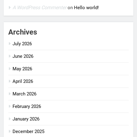
A WordPress Commenter
on
Hello world!
Archives
July 2026
June 2026
May 2026
April 2026
March 2026
February 2026
January 2026
December 2025