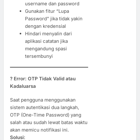
username dan password
Gunakan fitur “Lupa
Password” jika tidak yakin
dengan kredensial
Hindari menyalin dari
aplikasi catatan jika
mengandung spasi
tersembunyi
?
Error: OTP Tidak Valid atau
Kadaluarsa
Saat pengguna menggunakan
sistem autentikasi dua langkah,
OTP (One-Time Password) yang
salah atau sudah lewat batas waktu
akan memicu notifikasi ini.
Solusi: