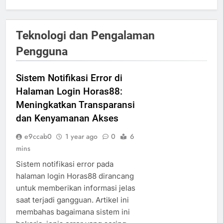
Teknologi dan Pengalaman
Pengguna
Sistem Notifikasi Error di
Halaman Login Horas88:
Meningkatkan Transparansi
dan Kenyamanan Akses
e9ccab0
1 year ago
0
6
mins
Sistem notifikasi error pada
halaman login Horas88 dirancang
untuk memberikan informasi jelas
saat terjadi gangguan. Artikel ini
membahas bagaimana sistem ini