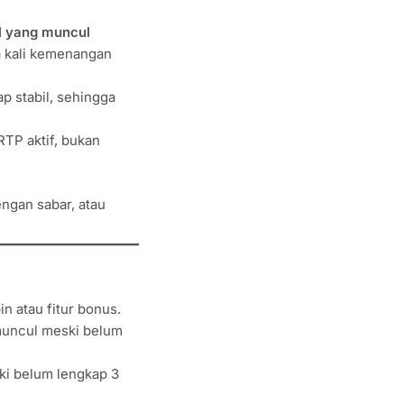
l yang muncul
a kali kemenangan
ap stabil, sehingga
RTP aktif, bukan
engan sabar, atau
n atau fitur bonus.
 muncul meski belum
ki belum lengkap 3