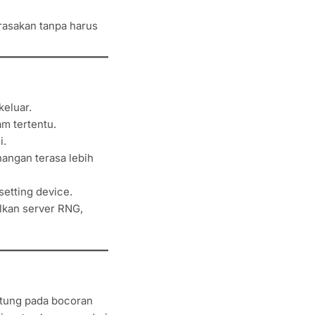
irasakan tanpa harus
eluar.
m tertentu.
i.
nangan terasa lebih
setting device.
lkan server RNG,
ntung pada bocoran