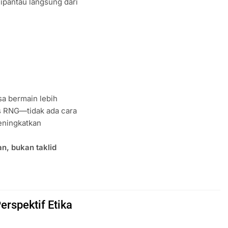
dipantau langsung dari
sa bermain lebih
sis RNG—tidak ada cara
eningkatkan
an, bukan taklid
erspektif Etika