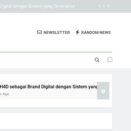
gital dengan Sistem yang Terstruktur
Sistem yang Terstruktur dan Konsisten
 yang Terstruktur dan Mudah Dipahami
NEWSLETTER
RANDOM NEWS
Login yang Berhenti di Halaman Awal
ah Dan Bunga Rendah.
gital dengan Sistem yang Terstruktur
Sistem yang Terstruktur dan Konsisten
 yang Terstruktur dan Mudah Dipahami
and Digital dengan Sistem yang Terstruktur dan Konsisten