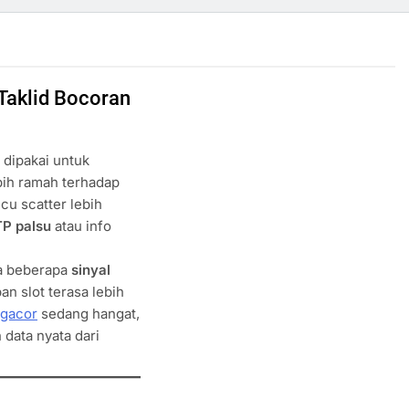
 Taklid Bocoran
 dipakai untuk
ih ramah terhadap
u scatter lebih
P palsu
atau info
da beberapa
sinyal
an slot terasa lebih
 gacor
sedang hangat,
 data nyata dari