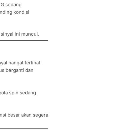
NG sedang
nding kondisi
sinyal ini muncul.
al hangat terlihat
rus berganti dan
ola spin sedang
ensi besar akan segera