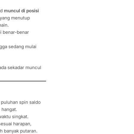
ld
muncul di posisi
a yang menutup
ain.
pi benar-benar
ga sedang mulai
pada sekadar muncul
h puluhan spin saldo
g hangat.
aktu singkat.
esuai harapan,
h banyak putaran.