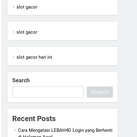
slot gacor
slot gacor
slot gacor hari ini
Search
SEARCH
Recent Posts
Cara Mengatasi LEBAH4D Login yang Berhenti