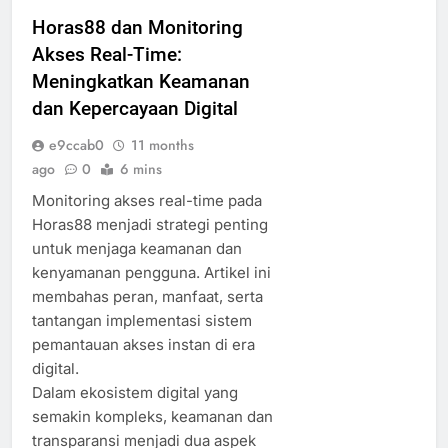
Horas88 dan Monitoring
Akses Real-Time:
Meningkatkan Keamanan
dan Kepercayaan Digital
e9ccab0
11 months
ago
0
6 mins
Monitoring akses real-time pada
Horas88 menjadi strategi penting
untuk menjaga keamanan dan
kenyamanan pengguna. Artikel ini
membahas peran, manfaat, serta
tantangan implementasi sistem
pemantauan akses instan di era
digital.
Dalam ekosistem digital yang
semakin kompleks, keamanan dan
transparansi menjadi dua aspek