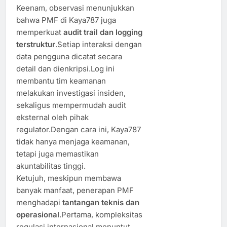
Keenam, observasi menunjukkan
bahwa PMF di Kaya787 juga
memperkuat
audit trail dan logging
terstruktur
.Setiap interaksi dengan
data pengguna dicatat secara
detail dan dienkripsi.Log ini
membantu tim keamanan
melakukan investigasi insiden,
sekaligus mempermudah audit
eksternal oleh pihak
regulator.Dengan cara ini, Kaya787
tidak hanya menjaga keamanan,
tetapi juga memastikan
akuntabilitas tinggi.
Ketujuh, meskipun membawa
banyak manfaat, penerapan PMF
menghadapi
tantangan teknis dan
operasional
.Pertama, kompleksitas
regulasi internasional menuntut