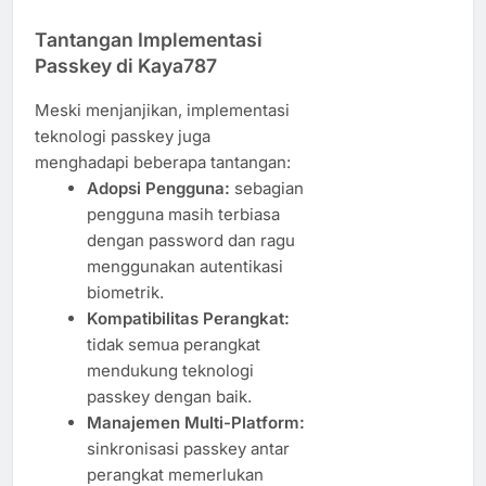
Tantangan Implementasi
Passkey di Kaya787
Meski menjanjikan, implementasi
teknologi passkey juga
menghadapi beberapa tantangan:
Adopsi Pengguna:
sebagian
pengguna masih terbiasa
dengan password dan ragu
menggunakan autentikasi
biometrik.
Kompatibilitas Perangkat:
tidak semua perangkat
mendukung teknologi
passkey dengan baik.
Manajemen Multi-Platform:
sinkronisasi passkey antar
perangkat memerlukan