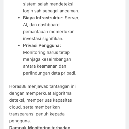
sistem salah mendeteksi
login sah sebagai ancaman.
Biaya Infrastruktur:
Server,
AI, dan dashboard
pemantauan memerlukan
investasi signifikan.
Privasi Pengguna:
Monitoring harus tetap
menjaga keseimbangan
antara keamanan dan
perlindungan data pribadi.
Horas88 menjawab tantangan ini
dengan memperkuat algoritma
deteksi, memperluas kapasitas
cloud, serta memberikan
transparansi penuh kepada
pengguna.
Dampak Monitoring terhadap