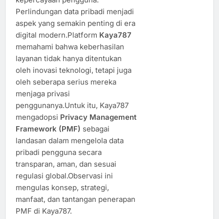
Perlindungan data pribadi menjadi
aspek yang semakin penting di era
digital modern.Platform
Kaya787
memahami bahwa keberhasilan
layanan tidak hanya ditentukan
oleh inovasi teknologi, tetapi juga
oleh seberapa serius mereka
menjaga privasi
penggunanya.Untuk itu, Kaya787
mengadopsi
Privacy Management
Framework (PMF)
sebagai
landasan dalam mengelola data
pribadi pengguna secara
transparan, aman, dan sesuai
regulasi global.Observasi ini
mengulas konsep, strategi,
manfaat, dan tantangan penerapan
PMF di Kaya787.