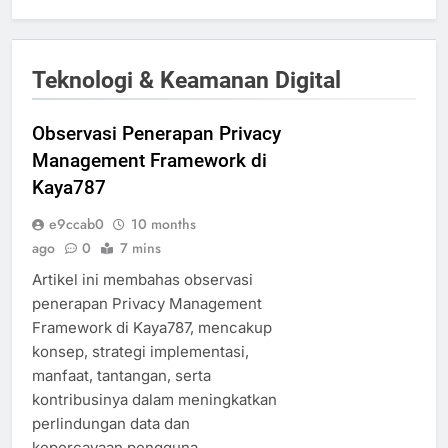
Teknologi & Keamanan Digital
Observasi Penerapan Privacy
Management Framework di
Kaya787
e9ccab0
10 months
ago
0
7 mins
Artikel ini membahas observasi
penerapan Privacy Management
Framework di Kaya787, mencakup
konsep, strategi implementasi,
manfaat, tantangan, serta
kontribusinya dalam meningkatkan
perlindungan data dan
kepercayaan pengguna.