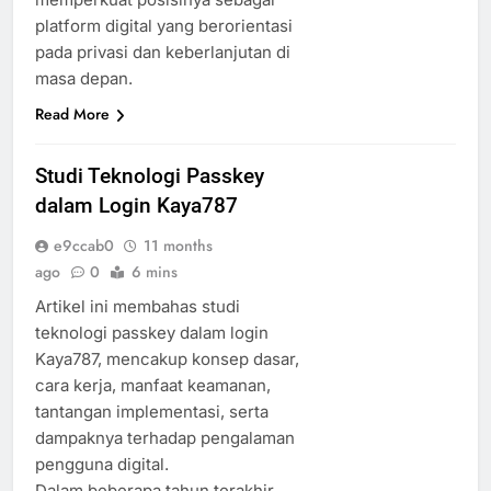
platform digital yang berorientasi
pada privasi dan keberlanjutan di
masa depan.
Read More
Studi Teknologi Passkey
dalam Login Kaya787
e9ccab0
11 months
ago
0
6 mins
Artikel ini membahas studi
teknologi passkey dalam login
Kaya787, mencakup konsep dasar,
cara kerja, manfaat keamanan,
tantangan implementasi, serta
dampaknya terhadap pengalaman
pengguna digital.
Dalam beberapa tahun terakhir,