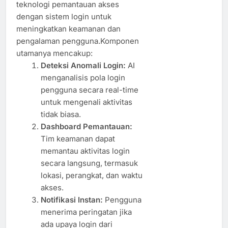
teknologi pemantauan akses
dengan sistem login untuk
meningkatkan keamanan dan
pengalaman pengguna.Komponen
utamanya mencakup:
Deteksi Anomali Login:
AI
menganalisis pola login
pengguna secara real-time
untuk mengenali aktivitas
tidak biasa.
Dashboard Pemantauan:
Tim keamanan dapat
memantau aktivitas login
secara langsung, termasuk
lokasi, perangkat, dan waktu
akses.
Notifikasi Instan:
Pengguna
menerima peringatan jika
ada upaya login dari