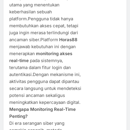
utama yang menentukan
keberhasilan sebuah
platform.Pengguna tidak hanya
membutuhkan akses cepat, tetapi
juga ingin merasa terlindungi dari
ancaman siber.Platform
Horas88
menjawab kebutuhan ini dengan
menerapkan
monitoring akses
real-time
pada sistemnya,
terutama dalam fitur login dan
autentikasi.Dengan mekanisme ini,
aktivitas pengguna dapat dipantau
secara langsung untuk mendeteksi
potensi ancaman sekaligus
meningkatkan kepercayaan digital.
Mengapa Monitoring Real-Time
Penting?
Di era serangan siber yang