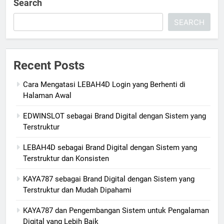
Search
SEARCH
Recent Posts
Cara Mengatasi LEBAH4D Login yang Berhenti di
Halaman Awal
EDWINSLOT sebagai Brand Digital dengan Sistem yang
Terstruktur
LEBAH4D sebagai Brand Digital dengan Sistem yang
Terstruktur dan Konsisten
KAYA787 sebagai Brand Digital dengan Sistem yang
Terstruktur dan Mudah Dipahami
KAYA787 dan Pengembangan Sistem untuk Pengalaman
Digital yang Lebih Baik