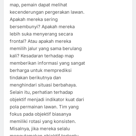
map, pemain dapat melihat
kecenderungan pergerakan lawan.
Apakah mereka sering
bersembunyi? Apakah mereka
lebih suka menyerang secara
frontal? Atau apakah mereka
memilih jalur yang sama berulang
kali? Kesadaran terhadap map
memberikan informasi yang sangat
berharga untuk memprediksi
tindakan berikutnya dan
menghindari situasi berbahaya.
Selain itu, perhatian terhadap
objektif menjadi indikator kuat dari
pola permainan lawan. Tim yang
fokus pada objektif biasanya
memiliki rotasi yang konsisten.
Misalnya, jika mereka selalu
mengutamakan objektif tertentu