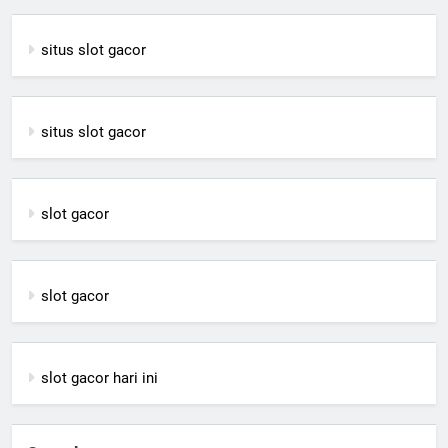
situs slot gacor
situs slot gacor
slot gacor
slot gacor
slot gacor hari ini