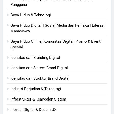
Pengguna
Gaya Hidup & Teknologi
Gaya Hidup Digital | Sosial Media dan Perilaku | Literasi
Mahasiswa
Gaya Hidup Online, Komunitas Digital, Promo & Event
Spesial
Identitas dan Branding Digital
Identitas dan Sistem Brand Digital
Identitas dan Struktur Brand Digital
Industri Perjudian & Teknologi
Infrastruktur & Keandalan Sistem
Inovasi Digital & Desain UX