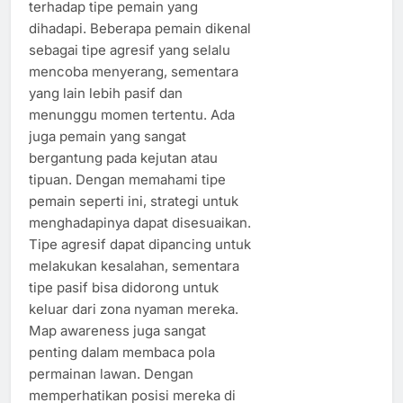
terhadap tipe pemain yang
dihadapi. Beberapa pemain dikenal
sebagai tipe agresif yang selalu
mencoba menyerang, sementara
yang lain lebih pasif dan
menunggu momen tertentu. Ada
juga pemain yang sangat
bergantung pada kejutan atau
tipuan. Dengan memahami tipe
pemain seperti ini, strategi untuk
menghadapinya dapat disesuaikan.
Tipe agresif dapat dipancing untuk
melakukan kesalahan, sementara
tipe pasif bisa didorong untuk
keluar dari zona nyaman mereka.
Map awareness juga sangat
penting dalam membaca pola
permainan lawan. Dengan
memperhatikan posisi mereka di