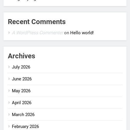
Recent Comments
A WordPress Commenter
on
Hello world!
Archives
July 2026
June 2026
May 2026
April 2026
March 2026
February 2026