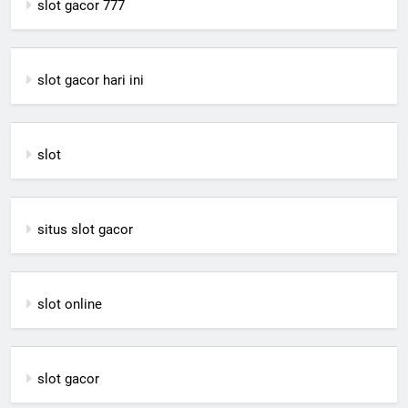
slot gacor 777
slot gacor hari ini
slot
situs slot gacor
slot online
slot gacor