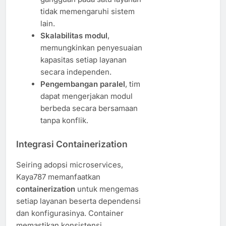
tidak memengaruhi sistem
lain.
Skalabilitas modul
,
memungkinkan penyesuaian
kapasitas setiap layanan
secara independen.
Pengembangan paralel
, tim
dapat mengerjakan modul
berbeda secara bersamaan
tanpa konflik.
Integrasi Containerization
Seiring adopsi microservices,
Kaya787 memanfaatkan
containerization
untuk mengemas
setiap layanan beserta dependensi
dan konfigurasinya. Container
memastikan konsistensi