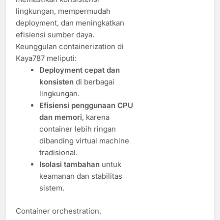
lingkungan, mempermudah
deployment, dan meningkatkan
efisiensi sumber daya.
Keunggulan containerization di
Kaya787 meliputi:
Deployment cepat dan
konsisten
di berbagai
lingkungan.
Efisiensi penggunaan CPU
dan memori
, karena
container lebih ringan
dibanding virtual machine
tradisional.
Isolasi tambahan
untuk
keamanan dan stabilitas
sistem.
Container orchestration,