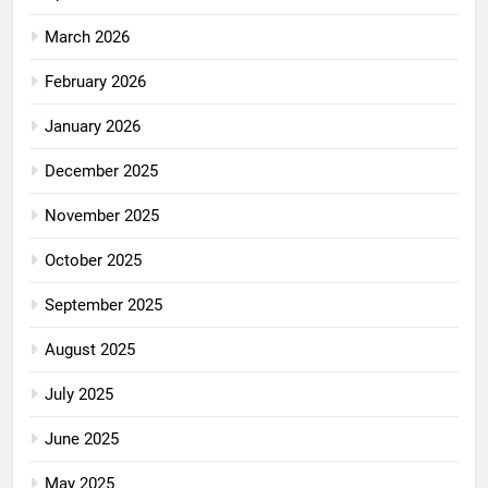
March 2026
February 2026
January 2026
December 2025
November 2025
October 2025
September 2025
August 2025
July 2025
June 2025
May 2025