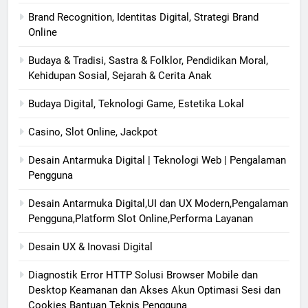
Brand Recognition, Identitas Digital, Strategi Brand
Online
Budaya & Tradisi, Sastra & Folklor, Pendidikan Moral,
Kehidupan Sosial, Sejarah & Cerita Anak
Budaya Digital, Teknologi Game, Estetika Lokal
Casino, Slot Online, Jackpot
Desain Antarmuka Digital | Teknologi Web | Pengalaman
Pengguna
Desain Antarmuka Digital,UI dan UX Modern,Pengalaman
Pengguna,Platform Slot Online,Performa Layanan
Desain UX & Inovasi Digital
Diagnostik Error HTTP Solusi Browser Mobile dan
Desktop Keamanan dan Akses Akun Optimasi Sesi dan
Cookies Bantuan Teknis Pengguna