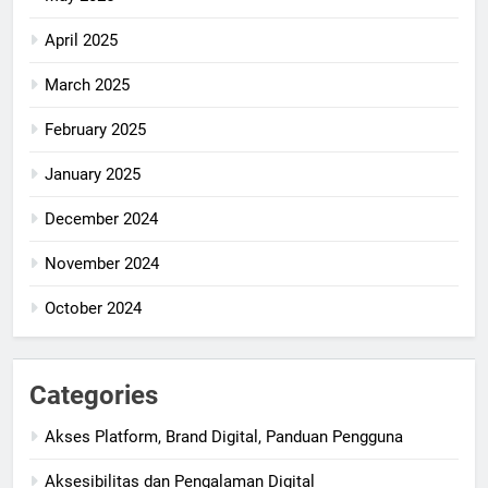
April 2025
March 2025
February 2025
January 2025
December 2024
November 2024
October 2024
Categories
Akses Platform, Brand Digital, Panduan Pengguna
Aksesibilitas dan Pengalaman Digital