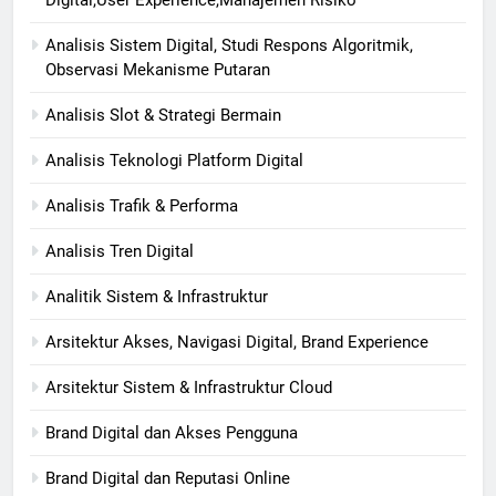
Digital,User Experience,Manajemen Risiko
Analisis Sistem Digital, Studi Respons Algoritmik,
Observasi Mekanisme Putaran
Analisis Slot & Strategi Bermain
Analisis Teknologi Platform Digital
Analisis Trafik & Performa
Analisis Tren Digital
Analitik Sistem & Infrastruktur
Arsitektur Akses, Navigasi Digital, Brand Experience
Arsitektur Sistem & Infrastruktur Cloud
Brand Digital dan Akses Pengguna
Brand Digital dan Reputasi Online