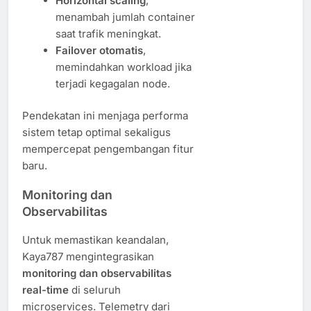
Horizontal scaling
,
menambah jumlah container
saat trafik meningkat.
Failover otomatis
,
memindahkan workload jika
terjadi kegagalan node.
Pendekatan ini menjaga performa
sistem tetap optimal sekaligus
mempercepat pengembangan fitur
baru.
Monitoring dan
Observabilitas
Untuk memastikan keandalan,
Kaya787 mengintegrasikan
monitoring dan observabilitas
real-time
di seluruh
microservices. Telemetry dari