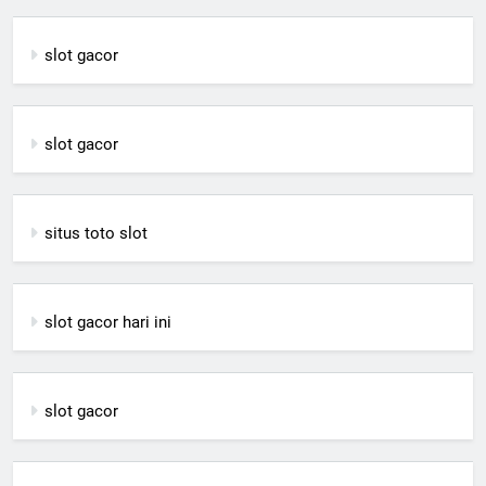
slot gacor
slot gacor
situs toto slot
slot gacor hari ini
slot gacor