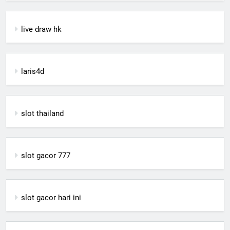
live draw hk
laris4d
slot thailand
slot gacor 777
slot gacor hari ini