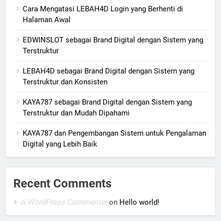
Cara Mengatasi LEBAH4D Login yang Berhenti di
Halaman Awal
EDWINSLOT sebagai Brand Digital dengan Sistem yang
Terstruktur
LEBAH4D sebagai Brand Digital dengan Sistem yang
Terstruktur dan Konsisten
KAYA787 sebagai Brand Digital dengan Sistem yang
Terstruktur dan Mudah Dipahami
KAYA787 dan Pengembangan Sistem untuk Pengalaman
Digital yang Lebih Baik
Recent Comments
A WordPress Commenter
on
Hello world!