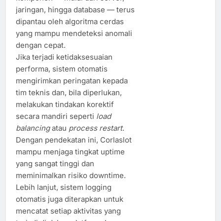
jaringan, hingga database — terus
dipantau oleh algoritma cerdas
yang mampu mendeteksi anomali
dengan cepat.
Jika terjadi ketidaksesuaian
performa, sistem otomatis
mengirimkan peringatan kepada
tim teknis dan, bila diperlukan,
melakukan tindakan korektif
secara mandiri seperti
load
balancing
atau
process restart
.
Dengan pendekatan ini, Corlaslot
mampu menjaga tingkat uptime
yang sangat tinggi dan
meminimalkan risiko downtime.
Lebih lanjut, sistem logging
otomatis juga diterapkan untuk
mencatat setiap aktivitas yang