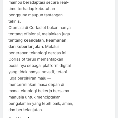
mampu beradaptasi secara real-
time terhadap kebutuhan
pengguna maupun tantangan
teknis.
Otomasi di Corlaslot bukan hanya
tentang efisiensi, melainkan juga
tentang
keandalan, keamanan,
dan keberlanjutan
. Melalui
penerapan teknologi cerdas ini,
Corlaslot terus memantapkan
posisinya sebagai platform digital
yang tidak hanya inovatif, tetapi
juga berpikiran maju —
mencerminkan masa depan di
mana teknologi bekerja bersama
manusia untuk menciptakan
pengalaman yang lebih baik, aman,
dan berkelanjutan.