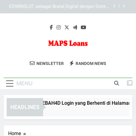
Skip
LEBAH4D sebagai Brand Digital dengan Sistem
to
yang Terstruktur dan Konsisten
content
KAYA787 sebagai Brand Digital dengan Sistem
yang Terstruktur dan Mudah Dipahami
Cara Mengatasi LEBAH4D Login yang Berhenti di
Halaman Awal
EDWINSLOT sebagai Brand Digital dengan Sistem
yang Terstruktur
MAPS Loans
MAPS Loans Menyediakan Layanan
LEBAH4D sebagai Brand Digital dengan Sistem
NEWSLETTER
RANDOM NEWS
yang Terstruktur dan Konsisten
Pinjaman Cepat Dengan Proses Mudah
KAYA787 sebagai Brand Digital dengan Sistem
Dan Bunga Rendah.
yang Terstruktur dan Mudah Dipahami
MENU
ra Mengatasi LEBAH4D Login yang Berhenti di Halaman Awal
HEADLINES
Weeks Ago
Home