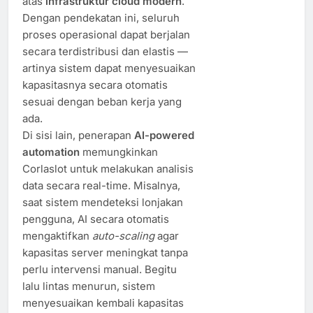
atas
infrastruktur cloud modern
.
Dengan pendekatan ini, seluruh
proses operasional dapat berjalan
secara terdistribusi dan elastis —
artinya sistem dapat menyesuaikan
kapasitasnya secara otomatis
sesuai dengan beban kerja yang
ada.
Di sisi lain, penerapan
AI-powered
automation
memungkinkan
Corlaslot untuk melakukan analisis
data secara real-time. Misalnya,
saat sistem mendeteksi lonjakan
pengguna, AI secara otomatis
mengaktifkan
auto-scaling
agar
kapasitas server meningkat tanpa
perlu intervensi manual. Begitu
lalu lintas menurun, sistem
menyesuaikan kembali kapasitas