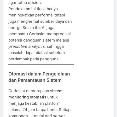
agar tetap efisien.
Pendekatan ini tidak hanya
meningkatkan performa, tetapi
juga menghemat sumber daya dan
energi. Selain itu, AI juga
membantu Corlaslot memprediksi
potensi gangguan sistem melalui
predictive analytics
, sehingga
masalah dapat diatasi sebelum
berdampak pada pengguna.
Otomasi dalam Pengelolaan
dan Pemantauan Sistem
Corlaslot menerapkan
sistem
monitoring otomatis
untuk
menjaga kestabilan platform
selama 24 jam tanpa henti. Setiap
komponen — mulai dari server,