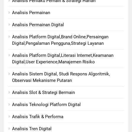
Analisis Perilaku Pemain & Strategi Harian
Analisis Permainan
Analisis Permainan Digital
Analisis Platform Digital,Brand Online,Persaingan
Digital,Pengalaman Pengguna,Strategi Layanan
Analisis Platform Digital,Literasi Internet,Keamanan
Digital,User Experience,Manajemen Risiko
Analisis Sistem Digital, Studi Respons Algoritmik,
Observasi Mekanisme Putaran
Analisis Slot & Strategi Bermain
Analisis Teknologi Platform Digital
Analisis Trafik & Performa
Analisis Tren Digital