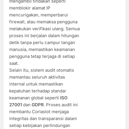
mengambil tindakan seperti
memblokir alamat IP
mencurigakan, memperbarui
firewall, atau memaksa pengguna
melakukan verifikasi ulang. Semua
proses ini berjalan dalam hitungan
detik tanpa perlu campur tangan
manusia, memastikan keamanan
pengguna tetap terjaga di setiap
saat.
Selain itu, sistem audit otomatis
memantau seluruh aktivitas
internal untuk memastikan
kepatuhan terhadap standar
keamanan global seperti
ISO
27001
dan
GDPR
. Proses audit ini
membantu Corlaslot menjaga
integritas dan transparansi dalam
setiap kebijakan perlindungan