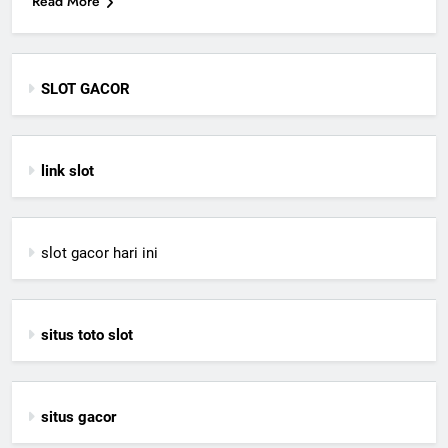
Read More
SLOT GACOR
link slot
slot gacor hari ini
situs toto slot
situs gacor