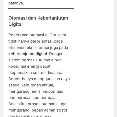
datanya.
Otomasi dan Keberlanjutan
Digital
Penerapan otomasi di Corlaslot
tidak hanya berorientasi pada
efisiensi teknis, tetapi juga pada
keberlanjutan digital
. Dengan
sistem berbasis AI dan cloud,
konsumsi energi dapat
dioptimalkan secara dinamis.
Server hanya menggunakan daya
sesuai kebutuhan aktual,
mengurangi emisi karbon dan
pemborosan sumber daya.
Selain itu, proses otomatis juga
mengurangi beban administratif
dan kesalahan manusia,