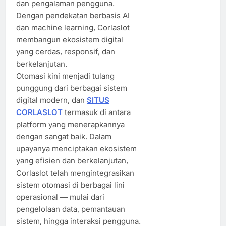
dan pengalaman pengguna.
Dengan pendekatan berbasis AI
dan machine learning, Corlaslot
membangun ekosistem digital
yang cerdas, responsif, dan
berkelanjutan.
Otomasi kini menjadi tulang
punggung dari berbagai sistem
digital modern, dan
SITUS
CORLASLOT
termasuk di antara
platform yang menerapkannya
dengan sangat baik. Dalam
upayanya menciptakan ekosistem
yang efisien dan berkelanjutan,
Corlaslot telah mengintegrasikan
sistem otomasi di berbagai lini
operasional — mulai dari
pengelolaan data, pemantauan
sistem, hingga interaksi pengguna.