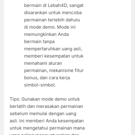
bermain di Lebah4D, sangat
disarankan untuk mencoba
permainan terlebih dahulu
di mode demo. Mode ini
memungkinkan Anda
bermain tanpa
mempertaruhkan uang asli,
memberi kesempatan untuk
memahami aturan
permainan, mekanisme fitur
bonus, dan cara kerja
simbol-simbol.
Tips: Gunakan mode demo untuk
berlatih dan merasakan permainan
sebelum memulai dengan uang
asli. Ini memberi Anda kesempatan
untuk mengetahui permainan mana