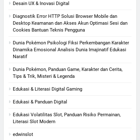
Desain UX & Inovasi Digital
Diagnostik Error HTTP Solusi Browser Mobile dan
Desktop Keamanan dan Akses Akun Optimasi Sesi dan
Cookies Bantuan Teknis Pengguna
Dunia Pokémon Psikologi Fiksi Perkembangan Karakter
Dinamika Emosional Analisis Dunia Imajinatif Edukasi
Naratif
Dunia Pokémon, Panduan Game, Karakter dan Cerita,
Tips & Trik, Misteri & Legenda
Edukasi & Literasi Digital Gaming
Edukasi & Panduan Digital
Edukasi Volatilitas Slot, Panduan Risiko Permainan,
Literasi Slot Modern
edwinslot