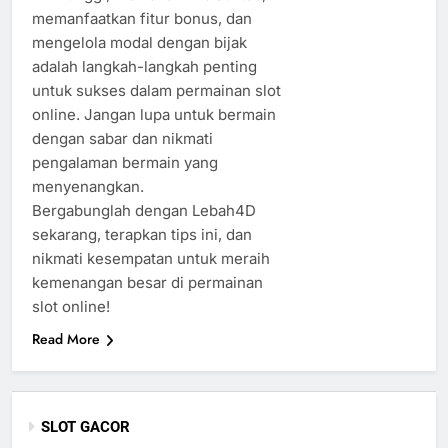
memanfaatkan fitur bonus, dan
mengelola modal dengan bijak
adalah langkah-langkah penting
untuk sukses dalam permainan slot
online. Jangan lupa untuk bermain
dengan sabar dan nikmati
pengalaman bermain yang
menyenangkan.
Bergabunglah dengan Lebah4D
sekarang, terapkan tips ini, dan
nikmati kesempatan untuk meraih
kemenangan besar di permainan
slot online!
Read More
SLOT GACOR