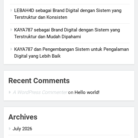
LEBAH4D sebagai Brand Digital dengan Sistem yang
Terstruktur dan Konsisten
KAYA787 sebagai Brand Digital dengan Sistem yang
Terstruktur dan Mudah Dipahami
KAYA787 dan Pengembangan Sistem untuk Pengalaman
Digital yang Lebih Baik
Recent Comments
A WordPress Commenter
on
Hello world!
Archives
July 2026