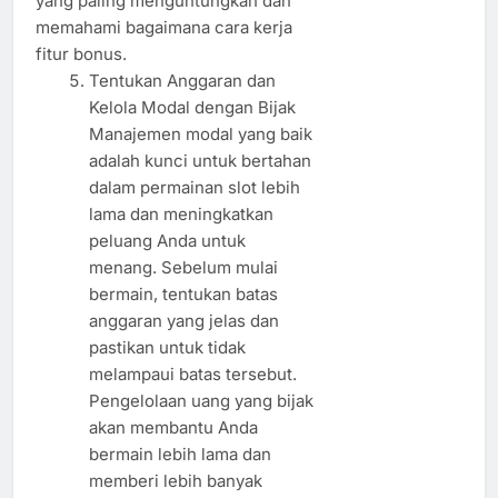
yang paling menguntungkan dan
memahami bagaimana cara kerja
fitur bonus.
Tentukan Anggaran dan
Kelola Modal dengan Bijak
Manajemen modal yang baik
adalah kunci untuk bertahan
dalam permainan slot lebih
lama dan meningkatkan
peluang Anda untuk
menang. Sebelum mulai
bermain, tentukan batas
anggaran yang jelas dan
pastikan untuk tidak
melampaui batas tersebut.
Pengelolaan uang yang bijak
akan membantu Anda
bermain lebih lama dan
memberi lebih banyak