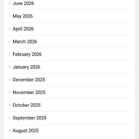
June 2026
May 2026
April 2026
March 2026
February 2026
January 2026
December 2025
November 2025
October 2025
September 2025
August 2025