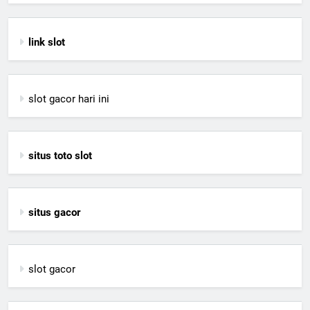
link slot
slot gacor hari ini
situs toto slot
situs gacor
slot gacor