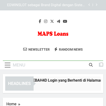
Skip
LEBAH4D sebagai Brand Digital dengan Sistem
to
yang Terstruktur dan Konsisten
content
KAYA787 sebagai Brand Digital dengan Sistem
yang Terstruktur dan Mudah Dipahami
Cara Mengatasi LEBAH4D Login yang Berhenti di
Halaman Awal
EDWINSLOT sebagai Brand Digital dengan Sistem
yang Terstruktur
MAPS Loans
MAPS Loans Menyediakan Layanan
LEBAH4D sebagai Brand Digital dengan Sistem
NEWSLETTER
RANDOM NEWS
yang Terstruktur dan Konsisten
Pinjaman Cepat Dengan Proses Mudah
KAYA787 sebagai Brand Digital dengan Sistem
Dan Bunga Rendah.
yang Terstruktur dan Mudah Dipahami
MENU
ra Mengatasi LEBAH4D Login yang Berhenti di Halaman Awal
HEADLINES
Week Ago
Home