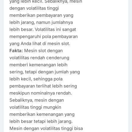
yang lebih kecil. Sebaliknya, mesin
dengan volatilitas tinggi
memberikan pembayaran yang
lebih jarang, namun jumlahnya
lebih besar. Volatilitas ini sangat
mempengaruhi pola pembayaran
yang Anda lihat di mesin slot.
Fakta:
Mesin slot dengan
volatilitas rendah cenderung
memberi kemenangan lebih
sering, tetapi dengan jumlah yang
lebih kecil, sehingga pola
pembayaran terlihat lebih sering
meskipun nominalnya rendah.
Sebaliknya, mesin dengan
volatilitas tinggi mungkin
memberikan kemenangan yang
lebih besar tetapi lebih jarang.
Mesin dengan volatilitas tinggi bisa