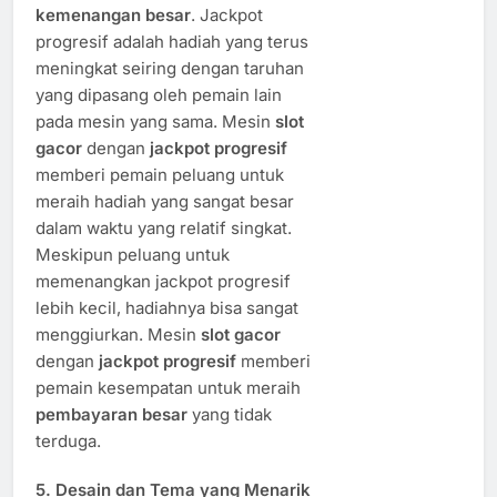
kemenangan besar
. Jackpot
progresif adalah hadiah yang terus
meningkat seiring dengan taruhan
yang dipasang oleh pemain lain
pada mesin yang sama. Mesin
slot
gacor
dengan
jackpot progresif
memberi pemain peluang untuk
meraih hadiah yang sangat besar
dalam waktu yang relatif singkat.
Meskipun peluang untuk
memenangkan jackpot progresif
lebih kecil, hadiahnya bisa sangat
menggiurkan. Mesin
slot gacor
dengan
jackpot progresif
memberi
pemain kesempatan untuk meraih
pembayaran besar
yang tidak
terduga.
5.
Desain dan Tema yang Menarik