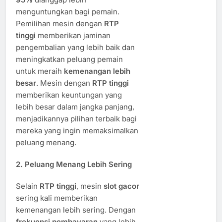
menguntungkan bagi pemain.
Pemilihan mesin dengan
RTP
tinggi
memberikan jaminan
pengembalian yang lebih baik dan
meningkatkan peluang pemain
untuk meraih
kemenangan lebih
besar
. Mesin dengan
RTP tinggi
memberikan keuntungan yang
lebih besar dalam jangka panjang,
menjadikannya pilihan terbaik bagi
mereka yang ingin memaksimalkan
peluang menang.
2.
Peluang Menang Lebih Sering
Selain
RTP tinggi
, mesin
slot gacor
sering kali memberikan
kemenangan lebih sering. Dengan
frekuensi pembayaran
yang lebih