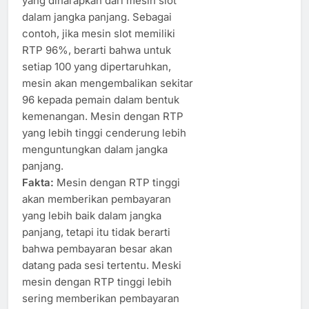
yang diharapkan dari mesin slot
dalam jangka panjang. Sebagai
contoh, jika mesin slot memiliki
RTP 96%, berarti bahwa untuk
setiap 100 yang dipertaruhkan,
mesin akan mengembalikan sekitar
96 kepada pemain dalam bentuk
kemenangan. Mesin dengan RTP
yang lebih tinggi cenderung lebih
menguntungkan dalam jangka
panjang.
Fakta:
Mesin dengan RTP tinggi
akan memberikan pembayaran
yang lebih baik dalam jangka
panjang, tetapi itu tidak berarti
bahwa pembayaran besar akan
datang pada sesi tertentu. Meski
mesin dengan RTP tinggi lebih
sering memberikan pembayaran