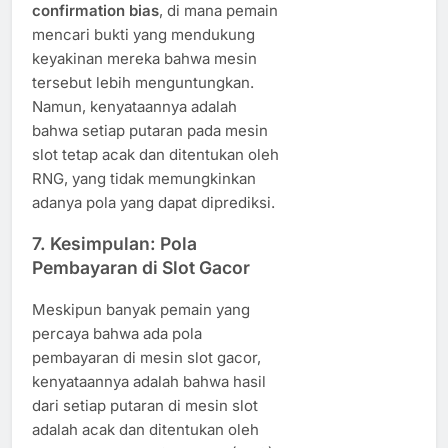
confirmation bias
, di mana pemain
mencari bukti yang mendukung
keyakinan mereka bahwa mesin
tersebut lebih menguntungkan.
Namun, kenyataannya adalah
bahwa setiap putaran pada mesin
slot tetap acak dan ditentukan oleh
RNG, yang tidak memungkinkan
adanya pola yang dapat diprediksi.
7.
Kesimpulan: Pola
Pembayaran di Slot Gacor
Meskipun banyak pemain yang
percaya bahwa ada pola
pembayaran di mesin slot gacor,
kenyataannya adalah bahwa hasil
dari setiap putaran di mesin slot
adalah acak dan ditentukan oleh