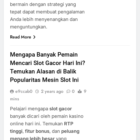
bermain dengan strategi yang
tepat dapat membuat pengalaman
Anda lebih menyenangkan dan
menguntungkan.
Read More
Mengapa Banyak Pemain
Mencari Slot Gacor Hari Ini?
Temukan Alasan di Balik
Popularitas Mesin Slot Ini
e9ccab0
2 years ago
0
9
mins
Pelajari mengapa
slot gacor
banyak dicari oleh pemain kasino
online hari ini. Temukan
RTP
tinggi
,
fitur bonus
, dan
peluang
menang lebih besar
yang