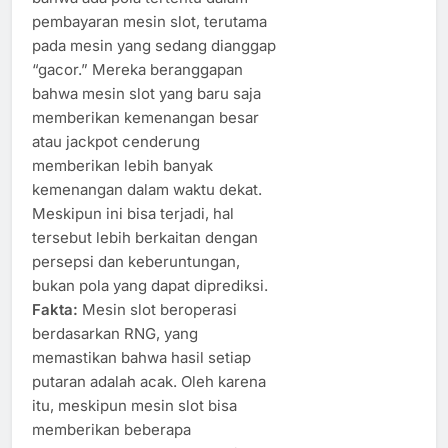
pembayaran mesin slot, terutama
pada mesin yang sedang dianggap
“gacor.” Mereka beranggapan
bahwa mesin slot yang baru saja
memberikan kemenangan besar
atau jackpot cenderung
memberikan lebih banyak
kemenangan dalam waktu dekat.
Meskipun ini bisa terjadi, hal
tersebut lebih berkaitan dengan
persepsi dan keberuntungan,
bukan pola yang dapat diprediksi.
Fakta:
Mesin slot beroperasi
berdasarkan RNG, yang
memastikan bahwa hasil setiap
putaran adalah acak. Oleh karena
itu, meskipun mesin slot bisa
memberikan beberapa