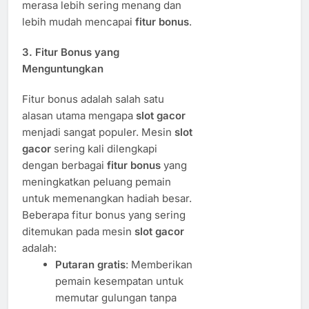
merasa lebih sering menang dan
lebih mudah mencapai
fitur bonus
.
3.
Fitur Bonus yang
Menguntungkan
Fitur bonus adalah salah satu
alasan utama mengapa
slot gacor
menjadi sangat populer. Mesin
slot
gacor
sering kali dilengkapi
dengan berbagai
fitur bonus
yang
meningkatkan peluang pemain
untuk memenangkan hadiah besar.
Beberapa fitur bonus yang sering
ditemukan pada mesin
slot gacor
adalah:
Putaran gratis
: Memberikan
pemain kesempatan untuk
memutar gulungan tanpa