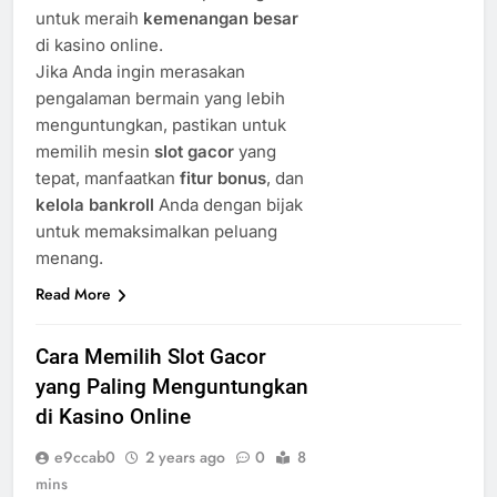
untuk meraih
kemenangan besar
di kasino online.
Jika Anda ingin merasakan
pengalaman bermain yang lebih
menguntungkan, pastikan untuk
memilih mesin
slot gacor
yang
tepat, manfaatkan
fitur bonus
, dan
kelola bankroll
Anda dengan bijak
untuk memaksimalkan peluang
menang.
Read More
Cara Memilih Slot Gacor
yang Paling Menguntungkan
di Kasino Online
e9ccab0
2 years ago
0
8
mins