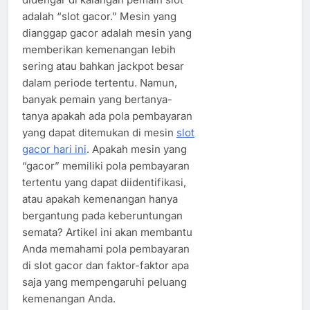
adalah “slot gacor.” Mesin yang
dianggap gacor adalah mesin yang
memberikan kemenangan lebih
sering atau bahkan jackpot besar
dalam periode tertentu. Namun,
banyak pemain yang bertanya-
tanya apakah ada pola pembayaran
yang dapat ditemukan di mesin
slot
gacor hari ini
. Apakah mesin yang
“gacor” memiliki pola pembayaran
tertentu yang dapat diidentifikasi,
atau apakah kemenangan hanya
bergantung pada keberuntungan
semata? Artikel ini akan membantu
Anda memahami pola pembayaran
di slot gacor dan faktor-faktor apa
saja yang mempengaruhi peluang
kemenangan Anda.