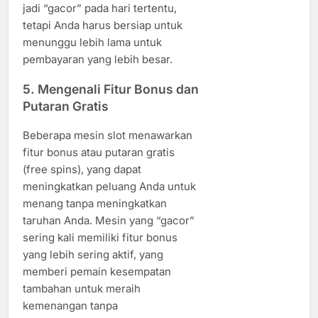
jadi “gacor” pada hari tertentu,
tetapi Anda harus bersiap untuk
menunggu lebih lama untuk
pembayaran yang lebih besar.
5.
Mengenali Fitur Bonus dan
Putaran Gratis
Beberapa mesin slot menawarkan
fitur bonus atau putaran gratis
(free spins), yang dapat
meningkatkan peluang Anda untuk
menang tanpa meningkatkan
taruhan Anda. Mesin yang “gacor”
sering kali memiliki fitur bonus
yang lebih sering aktif, yang
memberi pemain kesempatan
tambahan untuk meraih
kemenangan tanpa