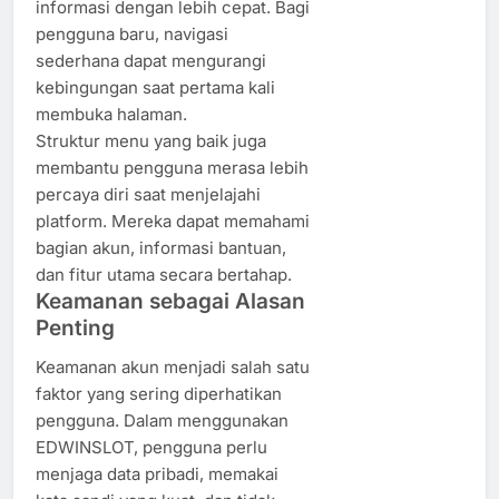
informasi dengan lebih cepat. Bagi
pengguna baru, navigasi
sederhana dapat mengurangi
kebingungan saat pertama kali
membuka halaman.
Struktur menu yang baik juga
membantu pengguna merasa lebih
percaya diri saat menjelajahi
platform. Mereka dapat memahami
bagian akun, informasi bantuan,
dan fitur utama secara bertahap.
Keamanan sebagai Alasan
Penting
Keamanan akun menjadi salah satu
faktor yang sering diperhatikan
pengguna. Dalam menggunakan
EDWINSLOT, pengguna perlu
menjaga data pribadi, memakai