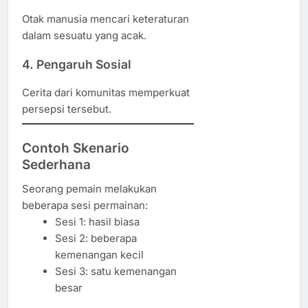
Otak manusia mencari keteraturan
dalam sesuatu yang acak.
4. Pengaruh Sosial
Cerita dari komunitas memperkuat
persepsi tersebut.
Contoh Skenario
Sederhana
Seorang pemain melakukan
beberapa sesi permainan:
Sesi 1: hasil biasa
Sesi 2: beberapa
kemenangan kecil
Sesi 3: satu kemenangan
besar