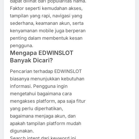
dapat dilihat dari popularitas nama.
Faktor seperti kemudahan akses,
tampilan yang rapi, navigasi yang
sederhana, keamanan akun, serta
kenyamanan mobile juga berperan
penting dalam membentuk kesan
pengguna.
Mengapa EDWINSLOT
Banyak Dicari?
Pencarian terhadap EDWINSLOT
biasanya menunjukkan kebutuhan
informasi. Pengguna ingin
mengetahui bagaimana cara
mengakses platform, apa saja fitur
yang perlu diperhatikan,
bagaimana menjaga akun, dan
apakah tampilan platform mudah
digunakan.
Search intent dari keyword ini