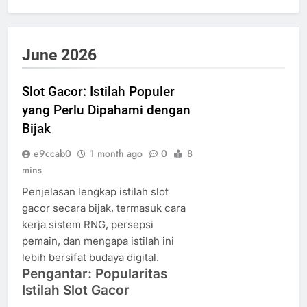
June 2026
Slot Gacor: Istilah Populer
yang Perlu Dipahami dengan
Bijak
e9ccab0
1 month ago
0
8
mins
Penjelasan lengkap istilah slot
gacor secara bijak, termasuk cara
kerja sistem RNG, persepsi
pemain, dan mengapa istilah ini
lebih bersifat budaya digital.
Pengantar: Popularitas
Istilah Slot Gacor