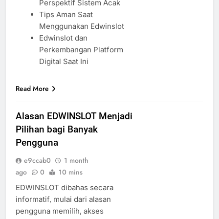
Perspektif Sistem Acak
Tips Aman Saat
Menggunakan Edwinslot
Edwinslot dan
Perkembangan Platform
Digital Saat Ini
Read More
Alasan EDWINSLOT Menjadi
Pilihan bagi Banyak
Pengguna
e9ccab0
1 month
ago
0
10 mins
EDWINSLOT dibahas secara
informatif, mulai dari alasan
pengguna memilih, akses