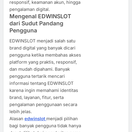
responsif, keamanan akun, hingga
pengalaman digital.
Mengenal EDWINSLOT
dari Sudut Pandang
Pengguna
EDWINSLOT menjadi salah satu
brand digital yang banyak dicari
pengguna ketika membahas akses
platform yang praktis, responsif,
dan mudah dipahami. Banyak
pengguna tertarik mencari
informasi tentang EDWINSLOT
karena ingin memahami identitas
brand, layanan, fitur, serta
pengalaman penggunaan secara
lebih jelas.
Alasan
edwinslot
menjadi pilihan
bagi banyak pengguna tidak hanya