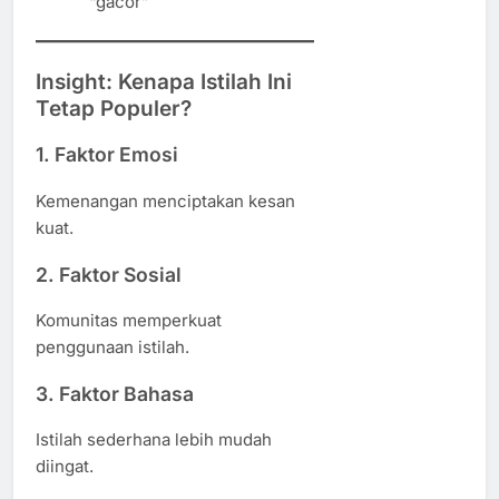
“gacor”
Insight: Kenapa Istilah Ini
Tetap Populer?
1. Faktor Emosi
Kemenangan menciptakan kesan
kuat.
2. Faktor Sosial
Komunitas memperkuat
penggunaan istilah.
3. Faktor Bahasa
Istilah sederhana lebih mudah
diingat.