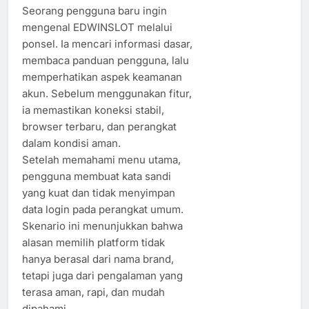
Seorang pengguna baru ingin
mengenal EDWINSLOT melalui
ponsel. Ia mencari informasi dasar,
membaca panduan pengguna, lalu
memperhatikan aspek keamanan
akun. Sebelum menggunakan fitur,
ia memastikan koneksi stabil,
browser terbaru, dan perangkat
dalam kondisi aman.
Setelah memahami menu utama,
pengguna membuat kata sandi
yang kuat dan tidak menyimpan
data login pada perangkat umum.
Skenario ini menunjukkan bahwa
alasan memilih platform tidak
hanya berasal dari nama brand,
tetapi juga dari pengalaman yang
terasa aman, rapi, dan mudah
dipahami.