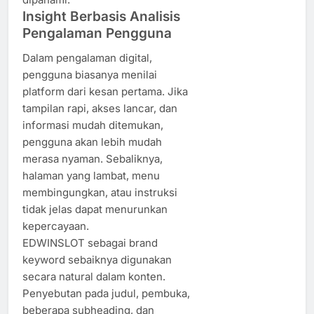
Insight Berbasis Analisis
Pengalaman Pengguna
Dalam pengalaman digital,
pengguna biasanya menilai
platform dari kesan pertama. Jika
tampilan rapi, akses lancar, dan
informasi mudah ditemukan,
pengguna akan lebih mudah
merasa nyaman. Sebaliknya,
halaman yang lambat, menu
membingungkan, atau instruksi
tidak jelas dapat menurunkan
kepercayaan.
EDWINSLOT sebagai brand
keyword sebaiknya digunakan
secara natural dalam konten.
Penyebutan pada judul, pembuka,
beberapa subheading, dan