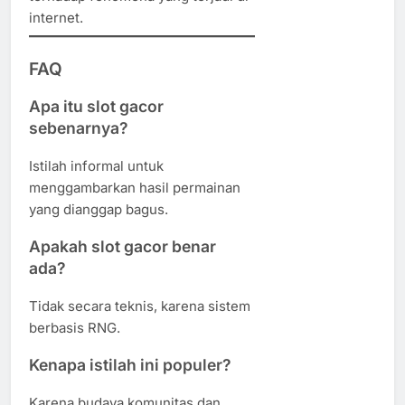
internet.
FAQ
Apa itu slot gacor
sebenarnya?
Istilah informal untuk
menggambarkan hasil permainan
yang dianggap bagus.
Apakah slot gacor benar
ada?
Tidak secara teknis, karena sistem
berbasis RNG.
Kenapa istilah ini populer?
Karena budaya komunitas dan