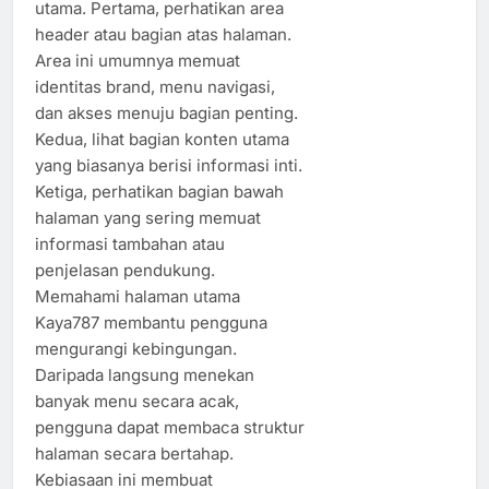
utama. Pertama, perhatikan area
header atau bagian atas halaman.
Area ini umumnya memuat
identitas brand, menu navigasi,
dan akses menuju bagian penting.
Kedua, lihat bagian konten utama
yang biasanya berisi informasi inti.
Ketiga, perhatikan bagian bawah
halaman yang sering memuat
informasi tambahan atau
penjelasan pendukung.
Memahami halaman utama
Kaya787 membantu pengguna
mengurangi kebingungan.
Daripada langsung menekan
banyak menu secara acak,
pengguna dapat membaca struktur
halaman secara bertahap.
Kebiasaan ini membuat