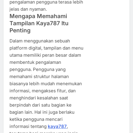
pengalaman pengguna terasa lebih
jelas dan nyaman.
Mengapa Memahami
Tampilan Kaya787 Itu
Penting
Dalam menggunakan sebuah
platform digital, tampilan dan menu
utama memiliki peran besar dalam
membentuk pengalaman
pengguna. Pengguna yang
memahami struktur halaman
biasanya lebih mudah menemukan
informasi, mengakses fitur, dan
menghindari kesalahan saat
berpindah dari satu bagian ke
bagian lain. Hal ini juga berlaku
ketika pengguna mencari
informasi tentang
kaya787
,