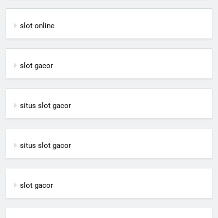
slot online
slot gacor
situs slot gacor
situs slot gacor
slot gacor