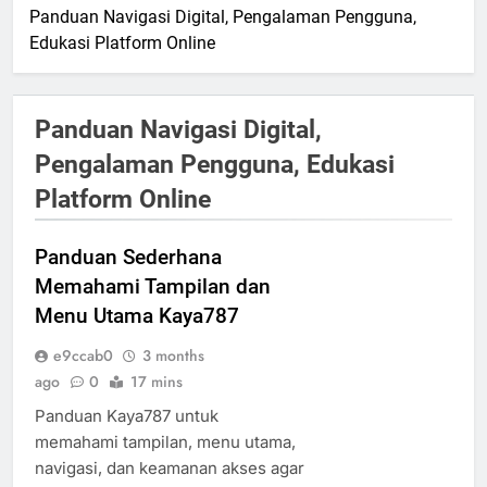
Panduan Navigasi Digital, Pengalaman Pengguna,
Edukasi Platform Online
Panduan Navigasi Digital,
Pengalaman Pengguna, Edukasi
Platform Online
Panduan Sederhana
Memahami Tampilan dan
Menu Utama Kaya787
e9ccab0
3 months
ago
0
17 mins
Panduan Kaya787 untuk
memahami tampilan, menu utama,
navigasi, dan keamanan akses agar