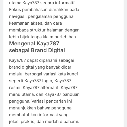
utama Kaya787 secara informatif.
Fokus pembahasan diarahkan pada
navigasi, pengalaman pengguna,
keamanan akses, dan cara
membaca struktur halaman dengan
lebih bijak tanpa klaim berlebihan.
Mengenal Kaya787
sebagai Brand Digital
Kaya787 dapat dipahami sebagai
brand digital yang banyak dicari
melalui berbagai variasi kata kunci
seperti Kaya787 login, Kaya787
resmi, Kaya787 alternatif, Kaya787
menu utama, dan Kaya787 panduan
pengguna. Variasi pencarian ini
menunjukkan bahwa pengguna
membutuhkan informasi yang
jelas, praktis, dan mudah dipahami.