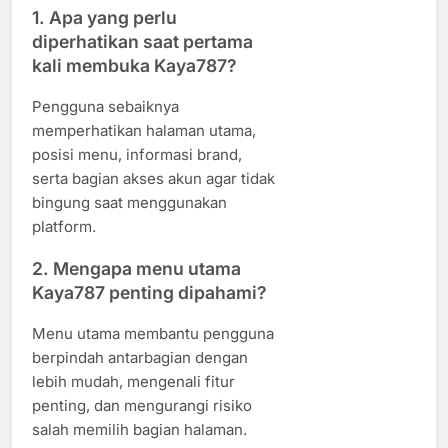
1. Apa yang perlu
diperhatikan saat pertama
kali membuka Kaya787?
Pengguna sebaiknya
memperhatikan halaman utama,
posisi menu, informasi brand,
serta bagian akses akun agar tidak
bingung saat menggunakan
platform.
2. Mengapa menu utama
Kaya787 penting dipahami?
Menu utama membantu pengguna
berpindah antarbagian dengan
lebih mudah, mengenali fitur
penting, dan mengurangi risiko
salah memilih bagian halaman.