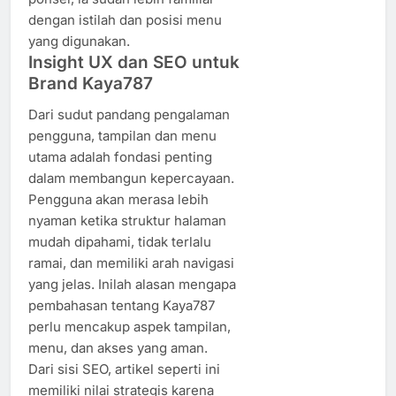
dengan istilah dan posisi menu
yang digunakan.
Insight UX dan SEO untuk
Brand Kaya787
Dari sudut pandang pengalaman
pengguna, tampilan dan menu
utama adalah fondasi penting
dalam membangun kepercayaan.
Pengguna akan merasa lebih
nyaman ketika struktur halaman
mudah dipahami, tidak terlalu
ramai, dan memiliki arah navigasi
yang jelas. Inilah alasan mengapa
pembahasan tentang Kaya787
perlu mencakup aspek tampilan,
menu, dan akses yang aman.
Dari sisi SEO, artikel seperti ini
memiliki nilai strategis karena