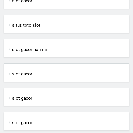
slot gacor
situs toto slot
slot gacor hari ini
slot gacor
slot gacor
slot gacor