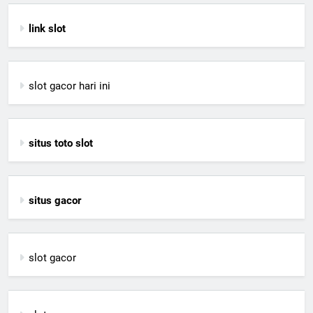
link slot
slot gacor hari ini
situs toto slot
situs gacor
slot gacor