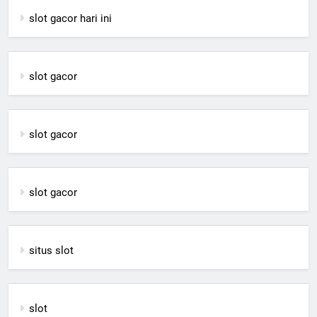
slot gacor hari ini
slot gacor
slot gacor
slot gacor
situs slot
slot