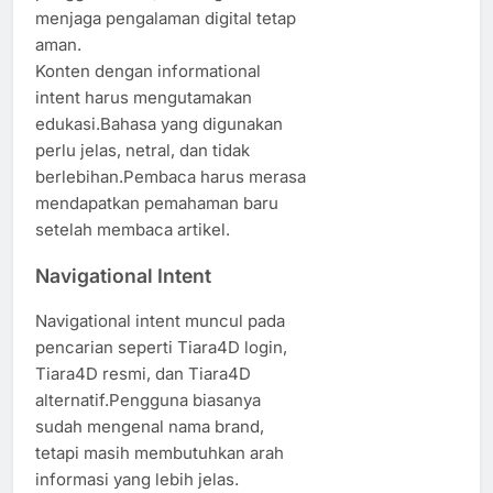
menjaga pengalaman digital tetap
aman.
Konten dengan informational
intent harus mengutamakan
edukasi.Bahasa yang digunakan
perlu jelas, netral, dan tidak
berlebihan.Pembaca harus merasa
mendapatkan pemahaman baru
setelah membaca artikel.
Navigational Intent
Navigational intent muncul pada
pencarian seperti Tiara4D login,
Tiara4D resmi, dan Tiara4D
alternatif.Pengguna biasanya
sudah mengenal nama brand,
tetapi masih membutuhkan arah
informasi yang lebih jelas.