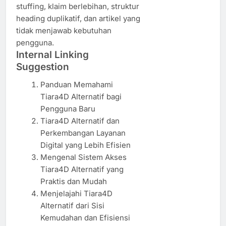
stuffing, klaim berlebihan, struktur
heading duplikatif, dan artikel yang
tidak menjawab kebutuhan
pengguna.
Internal Linking
Suggestion
Panduan Memahami
Tiara4D Alternatif bagi
Pengguna Baru
Tiara4D Alternatif dan
Perkembangan Layanan
Digital yang Lebih Efisien
Mengenal Sistem Akses
Tiara4D Alternatif yang
Praktis dan Mudah
Menjelajahi Tiara4D
Alternatif dari Sisi
Kemudahan dan Efisiensi