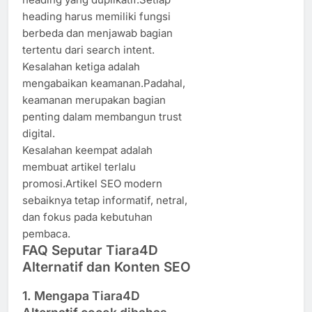
heading harus memiliki fungsi
berbeda dan menjawab bagian
tertentu dari search intent.
Kesalahan ketiga adalah
mengabaikan keamanan.Padahal,
keamanan merupakan bagian
penting dalam membangun trust
digital.
Kesalahan keempat adalah
membuat artikel terlalu
promosi.Artikel SEO modern
sebaiknya tetap informatif, netral,
dan fokus pada kebutuhan
pembaca.
FAQ Seputar Tiara4D
Alternatif dan Konten SEO
1. Mengapa Tiara4D