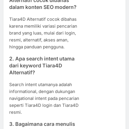
Alternatif cocok dibahas
dalam konten SEO modern?
Tiara4D Alternatif cocok dibahas
karena memiliki variasi pencarian
brand yang luas, mulai dari login,
resmi, alternatif, akses aman,
hingga panduan pengguna.
2. Apa search intent utama
dari keyword Tiara4D
Alternatif?
Search intent utamanya adalah
informational, dengan dukungan
navigational intent pada pencarian
seperti Tiara4D login dan Tiara4D
resmi.
3. Bagaimana cara menulis