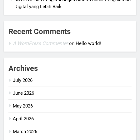
Digital yang Lebih Baik
Recent Comments
A WordPress Commenter
on
Hello world!
Archives
July 2026
June 2026
May 2026
April 2026
March 2026