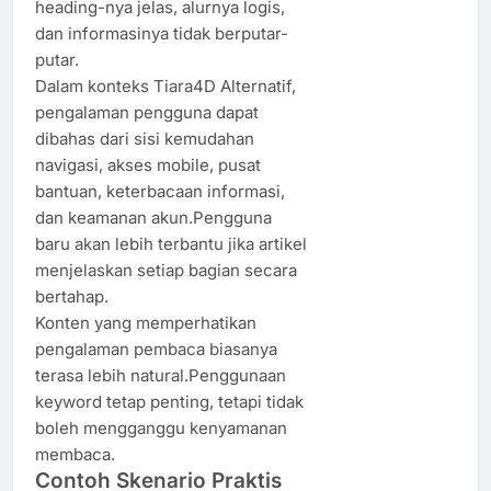
heading-nya jelas, alurnya logis,
dan informasinya tidak berputar-
putar.
Dalam konteks Tiara4D Alternatif,
pengalaman pengguna dapat
dibahas dari sisi kemudahan
navigasi, akses mobile, pusat
bantuan, keterbacaan informasi,
dan keamanan akun.Pengguna
baru akan lebih terbantu jika artikel
menjelaskan setiap bagian secara
bertahap.
Konten yang memperhatikan
pengalaman pembaca biasanya
terasa lebih natural.Penggunaan
keyword tetap penting, tetapi tidak
boleh mengganggu kenyamanan
membaca.
Contoh Skenario Praktis