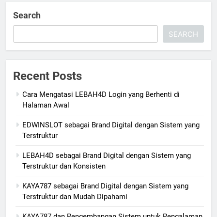
Search
SEARCH
Recent Posts
Cara Mengatasi LEBAH4D Login yang Berhenti di
Halaman Awal
EDWINSLOT sebagai Brand Digital dengan Sistem yang
Terstruktur
LEBAH4D sebagai Brand Digital dengan Sistem yang
Terstruktur dan Konsisten
KAYA787 sebagai Brand Digital dengan Sistem yang
Terstruktur dan Mudah Dipahami
KAYA787 dan Pengembangan Sistem untuk Pengalaman