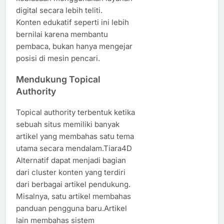
digital secara lebih teliti.
Konten edukatif seperti ini lebih
bernilai karena membantu
pembaca, bukan hanya mengejar
posisi di mesin pencari.
Mendukung Topical
Authority
Topical authority terbentuk ketika
sebuah situs memiliki banyak
artikel yang membahas satu tema
utama secara mendalam.Tiara4D
Alternatif dapat menjadi bagian
dari cluster konten yang terdiri
dari berbagai artikel pendukung.
Misalnya, satu artikel membahas
panduan pengguna baru.Artikel
lain membahas sistem