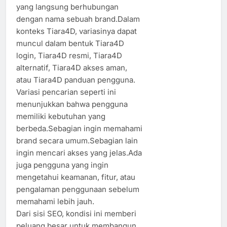
yang langsung berhubungan
dengan nama sebuah brand.Dalam
konteks Tiara4D, variasinya dapat
muncul dalam bentuk Tiara4D
login, Tiara4D resmi, Tiara4D
alternatif, Tiara4D akses aman,
atau Tiara4D panduan pengguna.
Variasi pencarian seperti ini
menunjukkan bahwa pengguna
memiliki kebutuhan yang
berbeda.Sebagian ingin memahami
brand secara umum.Sebagian lain
ingin mencari akses yang jelas.Ada
juga pengguna yang ingin
mengetahui keamanan, fitur, atau
pengalaman penggunaan sebelum
memahami lebih jauh.
Dari sisi SEO, kondisi ini memberi
peluang besar untuk membangun