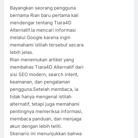
Bayangkan seorang pengguna
bernama Rian baru pertama kali
mendengar tentang Tiara4D
Alternatif.Ia mencari informasi
melalui Google karena ingin
memahami istilah tersebut secara
lebih jelas.
Rian menemukan artikel yang
membahas Tiara4D Alternatif dari
sisi SEO modern, search intent,
keamanan, dan pengalaman
pengguna.Setelah membaca, ia
tidak hanya mengenal istilah
alternatif, tetapi juga memahami
pentingnya memeriksa informasi,
membaca panduan, dan menjaga
akun dengan lebih teliti.
Skenario ini menunjukkan bahwa