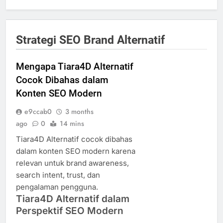
Strategi SEO Brand Alternatif
Mengapa Tiara4D Alternatif
Cocok Dibahas dalam
Konten SEO Modern
e9ccab0
3 months
ago
0
14 mins
Tiara4D Alternatif cocok dibahas
dalam konten SEO modern karena
relevan untuk brand awareness,
search intent, trust, dan
pengalaman pengguna.
Tiara4D Alternatif dalam
Perspektif SEO Modern