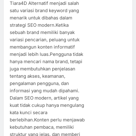
Tiara4D Alternatif menjadi salah
satu variasi brand keyword yang
menarik untuk dibahas dalam
strategi SEO modern.Ketika
sebuah brand memiliki banyak
variasi pencarian, peluang untuk
membangun konten informatif
menjadi lebih luas.Pengguna tidak
hanya mencari nama brand, tetapi
juga membutuhkan penjelasan
tentang akses, keamanan,
pengalaman pengguna, dan
informasi yang mudah dipahami.
Dalam SEO modern, artikel yang
kuat tidak cukup hanya mengulang
kata kunci secara
berlebihan.Konten perlu menjawab
kebutuhan pembaca, memiliki
struktur yang jelas, dan memberi