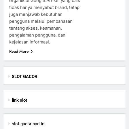
organik di Google.Artikel yang baik
tidak hanya menyebut brand, tetapi
juga menjawab kebutuhan
pengguna melalui pembahasan
tentang akses, keamanan,
pengalaman pengguna, dan
kejelasan informasi.
Read More
SLOT GACOR
link slot
slot gacor hari ini